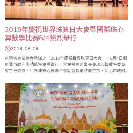
2019年慶祝世界珠算日大會暨國際珠心
算數學比賽8/4熱烈舉行
2019-08-06
台灣省商業總會舉辦之「2019年慶祝世界珠算日大會」，8月4日假
新北市政府多功能集會堂舉行，大會由副理事長兼珠心算數學委員
會主任委員、世界珠算心算聯合會副會長蕭秋勇主持，新北市政府
吳明機副市長等貴賓出席頒獎典禮。大會開始由新北市莒光國小複
式童軍團太鼓隊熱情活力的表演揭開序幕。接著由蕭秋勇會長開幕
致詞，表示珠算從最初傳統商業計算工具的功能，轉化成啟發智慧
的教育功能，近年來也驗證學習珠算有助老年健腦益..