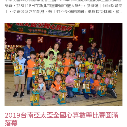
請賽，於8月18日在新北市重慶國中盛大舉行，參賽選手個個都是高
手，使得競爭更加劇烈，選手們不畏強敵環伺，勇於接受挑戰、積
極戰勝挑戰，穩穩地展現出自己最優秀的一面。此次比賽在協會精
心規劃以及家長配合下圓滿落幕。(文 / 中華民國珠心算數學協會)
2019台南亞太盃全國心算數學比賽圓滿
落幕