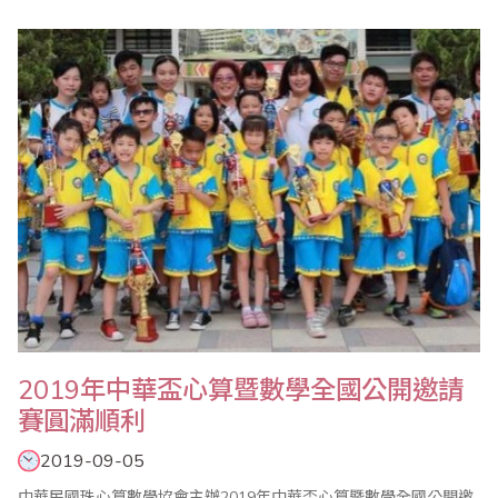
珠算心算聯合會副會長的身份應邀出席，和與會嘉賓一同見證這歷
史的一刻。蕭副理事長在致詞中，除了肯定中珠協在珠心算研究、
教育、培訓、普及推廣方面，建立了堅實的基礎，同時也回顧了
1990年，時任台灣省商業總會理事長的張平沼先生以..
2019年中華盃心算暨數學全國公開邀請
賽圓滿順利
2019-09-05
中華民國珠心算數學協會主辦2019年中華盃心算暨數學全國公開邀