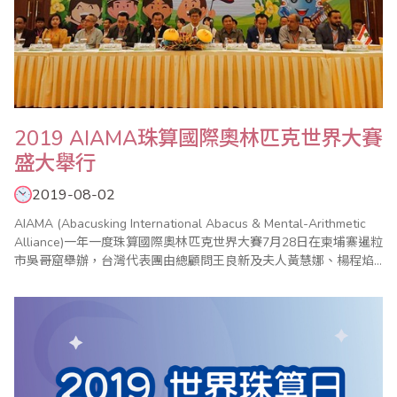
2019 AIAMA珠算國際奧林匹克世界大賽
盛大舉行
2019-08-02
AIAMA (Abacusking International Abacus & Mental-Arithmetic
Alliance)一年一度珠算國際奧林匹克世界大賽7月28日在柬埔寨暹粒
市吳哥窟舉辦，台灣代表團由總顧問王良新及夫人黃慧娜、楊程焰
團長、周啟超顧問、張志勇副團長、歐國欽總領隊、鄭慧綸領隊、
鍾健美總教練、李皓晴老師等帶領選手及隨行團員共41名參與盛
會。 代表團行前承蒙外..