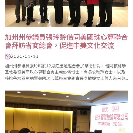
加州州參議員張玲齡偕同美國珠心算聯合
會拜訪省商總會，促進中美文化交流
2020-01-13
加州州參議員張玲齡於12月底應邀返台參加學術研討，偕同核桃學
區教委暨美國珠心算聯合會主席佟儀博士、會長安秋玲女士，以及
核桃谷水區副總暨美國珠心算聯合會副會長李敏妮女士等人來台參
訪，並於12月31日拜訪台灣省商業總會，由王良新秘書長接待。張
玲齡州參議員於2018年6月就職，是加州史上首位在台灣出生的州
參議員，任內工作重點著重於教育、水資源、經濟及就業等方面。
來台期間參加學術研討，並參訪加州鑽石吧高中..