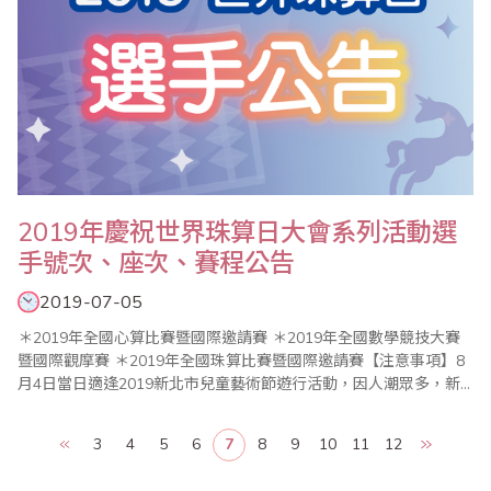
2019年慶祝世界珠算日大會系列活動選
手號次、座次、賽程公告
2019-07-05
＊2019年全國心算比賽暨國際邀請賽 ＊2019年全國數學競技大賽
暨國際觀摩賽 ＊2019年全國珠算比賽暨國際邀請賽【注意事項】8
月4日當日適逢2019新北市兒童藝術節遊行活動，因人潮眾多，新
北市政府將關閉電扶梯，周邊實施交通管制，請參賽選手及家長儘
量搭乘大眾交通工具，提前到場並注意安全。新北市政府公告：
3
4
5
6
7
8
9
10
11
12
「2019新北市兒童藝術節」8/4將舉辦歡樂變裝大遊行，活動區域部
分路段將進行交..