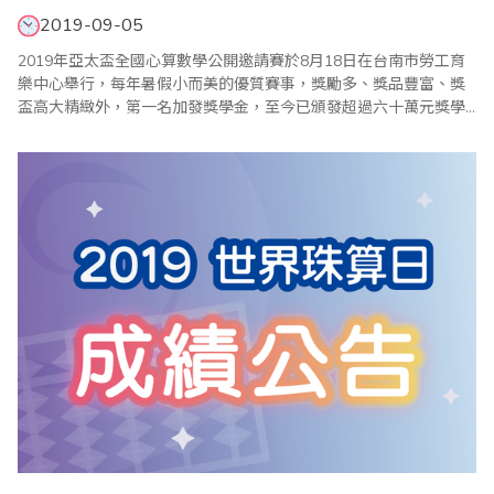
2019-09-05
2019年亞太盃全國心算數學公開邀請賽於8月18日在台南市勞工育
樂中心舉行，每年暑假小而美的優質賽事，獎勵多、獎品豐富、獎
盃高大精緻外，第一名加發獎學金，至今已頒發超過六十萬元獎學
金，另為獎勵應屆畢業生，特別設立「亞太模範獎」鼓勵優秀選手
且各組名列前矛的選手特別頒發台南市政府教育局長獎狀，亞太盃
一貫秉持公平、公正、公開的核心原則辦理，使參加單位對亞太盃
皆表達高度的肯定。 大會頒獎典禮於上午1..