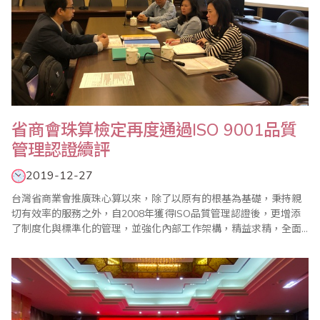
省商會珠算檢定再度通過ISO 9001品質
管理認證續評
2019-12-27
台灣省商業會推廣珠心算以來，除了以原有的根基為基礎，秉持親
切有效率的服務之外，自2008年獲得ISO品質管理認證後，更增添
了制度化與標準化的管理，並強化內部工作架構，精益求精，全面
提升服務品質及競爭力，陸續獲得台灣、美國、加拿大、英國、澳
洲、日本、新加坡、馬來西亞、印尼、印度、香港、沙烏地阿拉伯
以及大陸等地的認同，並加入省商會組織參加珠算心算鑑定，受到
普遍的好評。 驗證單位並於2019年12..