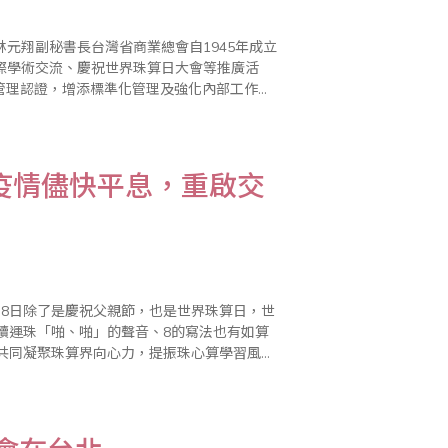
元翔副秘書長台灣省商業總會自1945年成立
際學術交流、慶祝世界珠算日大會等推廣活
質管理認證，增添標準化管理及強化內部工作架
0年度下半年第3次、第4次全國珠算心算聯合
疫情儘快平息，重啟交
月8日除了是慶祝父親節，也是世界珠算日，世
續運珠「啪、啪」的聲音、8的寫法也有如算
，共同凝聚珠算界向心力，提振珠心算學習風
聯合海內外珠算團體舉辦慶祝世界珠算日大