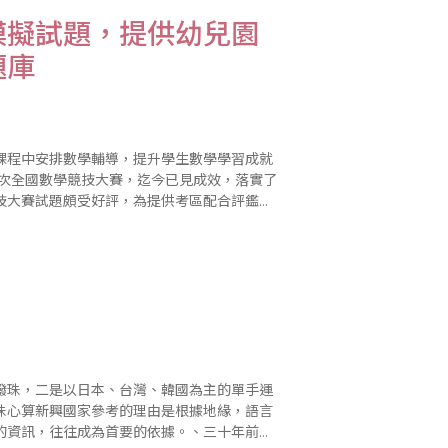
模擬試題，提供幼兒園
題庫
課程中安排數學輔導，提升學生數學學習成就
一次全國數學競技大賽，迄今已見成效，落實了
技大賽試題頗受好評，為提供考區配合評鑑及
童組、國小一年級、國小二年級、國小三年
撥珠，二是以日本、台灣、韓國為主的單手運
珠心算新興國家參考的理由是根據地緣，語言
的資訊，往往成為首要的依據。、三十年前隨