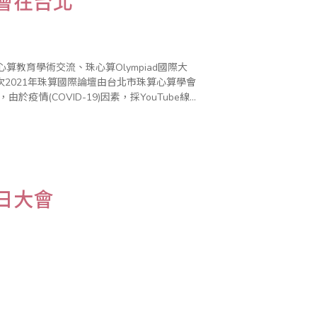
盛會在台北
算教育學術交流、珠心算Olympiad國際大
2021年珠算國際論壇由台北市珠算心算學會
疫情(COVID-19)因素，採YouTube線
坡、印度尼西亞、美國、馬..
日大會