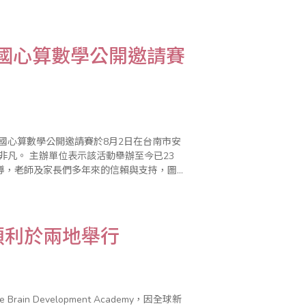
當時是以日本及台灣教學技術為主的單手運珠
全國心算數學公開邀請賽
國心算數學公開邀請賽於8月2日在台南市安
至今已23
導，老師及家長們多年來的信賴與支持，圖為
順利於兩地舉行
rain Development Academy，因全球新