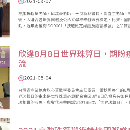
2021-09-07
左起楊程焰老師、邱建豪老師、王良新秘書長、郭春生老師、林
後，即聯合各珠算團體及公私立學校舉辦珠算檢定、比賽、國
動，近年更獲得ISO9001「技能檢定認證及證書核發」之品
構，以ISO精神辦理珠算及數學檢定認證，受到普遍好評。11
測試分別訂..
欣逢8月8日世界珠算日，期盼
流
2021-08-04
台灣省商業總會珠心算數學委員會主任委員 蕭秋勇每年的8
界珠算日的由來是世界珠算心算聯合會因8月8日的發音有如連
珠相疊的形象，與會代表共同議定8月8日為「世界珠算日」
氣，促進珠算心算事業發展。緣此，台灣省商業會於每年8月
會，並舉辦心算比賽、珠..