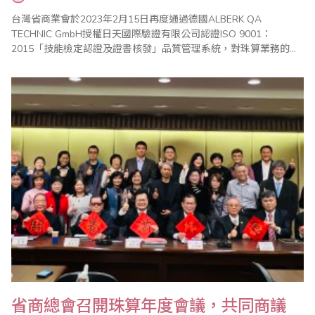
台灣省商業會於2023年2月15日再度通過德國ALBERK QA
TECHNIC GmbH授權日天國際驗證有限公司認證ISO 9001：
2015「技能檢定認證及證書核發」品質管理系統，對珠算業務的服
務品質及專業態度給予肯定及認可。 自2008年以來，台灣省商業會
珠算檢定業務獲得ISO品質管理認證，除秉持親切有效率的服務之
外，也強化內部工作架構，陸續獲得台灣、美國、加拿大、英國、
澳洲、日本、新..
省商總會召開珠算年度會議，共同商議