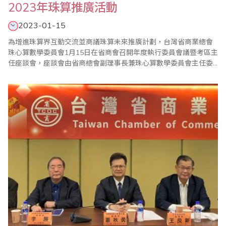
2023年珠算推廣活動
2023-01-15
為增進珠算界互動交流並商議珠算未來推廣計劃，台灣省商業總會
珠心算數學委員會1月15日在省商會召開年度執行委員會議暨考區主
任座談會，座談會由省商總會副理事長兼珠心算數學委員會主任委
員蕭秋勇親自主持。 蕭副理事長致詞中表示，因為有各位老師們對
省商總會的大力支持與協助，才能讓省商總會的珠算推廣工作穩定
發展，也隨著疫情好轉逐漸恢復，去年8月也順利舉辦慶祝世界珠算
日大會，同時邀請到國外專家學者線上分享..