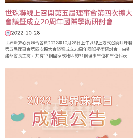
世珠聯線上召開第五屆理事會第四次擴大
會議暨成立20周年國際學術研討會
2022-10-28
世界珠算心算聯合會於2022年10月28日上午以線上方式召開世珠聯
第五屆理事會第四次擴大會議暨成立20周年國際學術研討會，由劉
建華會長主持，共有13個國家或地區的31個理事單位和單位代表共
64人參加，省商會副理事長同時也是世珠聯副會長蕭秋勇、省商會
秘書長王良新、副秘書長林元翔、台灣珠算教育協會理事長李勝以
及台北市珠算心算學會理事長楊程焰等人出席線上會議。 劉建華會
長在致詞中表示要開拓創新，將..