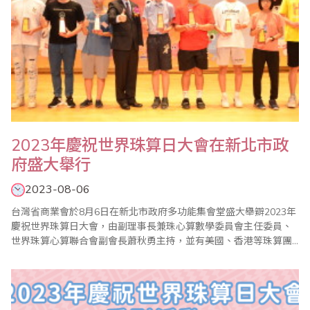
2023年慶祝世界珠算日大會在新北市政
府盛大舉行
2023-08-06
台灣省商業會於8月6日在新北市政府多功能集會堂盛大舉辧2023年
慶祝世界珠算日大會，由副理事長兼珠心算數學委員會主任委員、
世界珠算心算聯合會副會長蕭秋勇主持，並有美國、香港等珠算團
體組團來台參與盛會。 秋勇會長在致詞中指出每年的8月8日除了是
父親節也是世界珠算日，省商會除了舉辦慶祝大會外，也同步舉辦
國際心算、數學、珠算比賽，海內外近千名選手齊聚一堂共同競
技。透過學習珠算，進而培養數感、提升思..