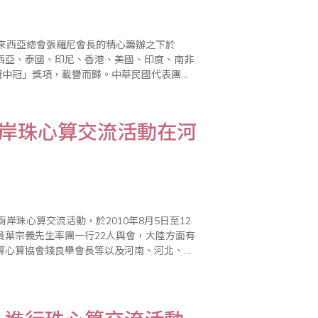
來西亞總會張羅尼會長的精心籌辦之下於
來西亞、泰國、印尼、香港、美國、印度、南非
冠中冠」獎項，載譽而歸。中華民國代表團由
晶瑩、李美春、周玲玲、林威旻、李孟玲等老
兩岸珠心算交流活動在河
珠心算交流活動，於2010年8月5日至12
員葉宗義先生率團一行22人與會，大陸方面有
算心算協會錢良舉會長等以及河南、河北、山
天的活動，對兩岸的珠算教育與民間社會文化層