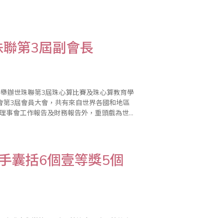
、山西省朔州市珠算協會秘書長高晉長、新疆
聯第3屆副會長
酒店舉辦世珠聯第3屆珠心算比賽及珠心算教育學
會第3屆會員大會，共有來自世界各國和地區
屆理事會工作報告及財務報告外，重頭戲為世
珠算心算協會會長丁先覺先生為第3屆會長，台
手囊括6個壹等獎5個