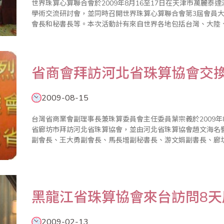
世界珠算心算聯合會於2009年8月16至17日在天津市萬麗泰
學術交流研討會，並同時召開世界珠算心算聯合會第3屆會員
會長和秘書長等。本次活動計有來自世界各地包括台灣、大陸
度、印尼、香港等國家或地區超過500名同好及選手與會。8月1
珠心算..
省商會拜訪河北省珠算協會交
2009-08-15
台灣省商業會副理事長兼珠算委員會主任委員葉宗義於2009年
省廊坊市拜訪河北省珠算協會，並由河北省珠算協會趙文海名
副會長、王大勇副會長、馬長增副秘書長、游文娟副書長、廊
市珠算協會張懷彔會長、王宗德秘書長等人親自接待，除介紹
協會已..
黑龍江省珠算協會來台訪問8
2009-02-13