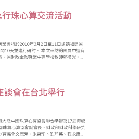
進行珠心算交流活動
會特於2010年3月2日至11日邀請福建省
討。 本次來訪的團員中還有
長、省財政金融職業中專學校教師鄭禮光，省
理事、省直單位離休幹部管理中心副主..
座談會在台北舉行
與大陸中國珠算心算協會聯合舉辦第17屆海峽
請中國珠算心算協會副會長、財政部財政科學研究
心算協會文志芳、米惠珍、劉芹英、程永康，