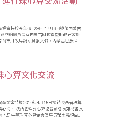
，進行珠心算交流活動
業會特於今年6月29日至7月8日邀請內蒙古
淖爾市財政局調研員張文俊，內蒙古巴彥淖爾
全保，內蒙古赤峰市財政局調研員任國富..
珠心算文化交流
業會特於2010年4月15日接待陝西省珠算
會長兼秘書長
同時也是中華珠算心算協會理事長葉宗義親自接
待。 訪問團員包括西安市珠算心算協會副會長張士堂、寶雞市金台區教育局股長陳 豔、寶雞市陳..