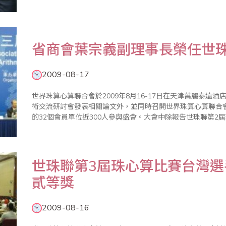
張東明、曹文輝、周美芝、中國珠算心算協會上級主管朱淑玲
兵團珠算..
省商會葉宗義副理事長榮任世珠
2009-08-17
世界珠算心算聯合會於2009年8月16-17日在天津萬麗泰遠
術交流研討會發表相關論文外，並同時召開世界珠算心算聯合
的32個會員單位近300人參與盛會。大會中除報告世珠聯第2
珠聯第3屆會長、副會長等改選，大會也圓滿選出了大陸中國
灣省商業..
世珠聯第3屆珠心算比賽台灣選
貳等獎
2009-08-16