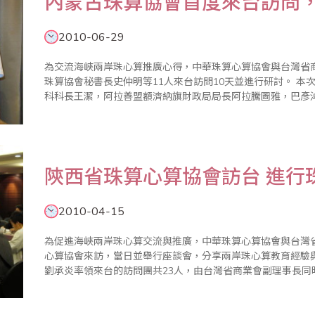
內蒙古珠算協會首度來台訪問
2010-06-29
為交流海峽兩岸珠心算推廣心得，中華珠算心算協會與台灣省商
珠算協會秘書長史仲明等11人來台訪問10天並進行研討。 本次來訪的團員還有內蒙古阿拉善盟財政局會計
科科長王潔，阿拉善盟額濟納旗財政局局長阿拉騰圖雅，巴彥
市財政局會計科科長鄭永紅，內蒙古烏蘭察布市財政局副局長韓
陝西省珠算心算協會訪台 進行
2010-04-15
為促進海峽兩岸珠心算交流與推廣，中華珠算心算協會與台灣省商
心算協會來訪，當日並舉行座談會，分享兩岸珠心算教育經驗與心得。 陝西省珠算心算協會副
劉承炎率領來台的訪問團共23人，由台灣省商業會副理事長