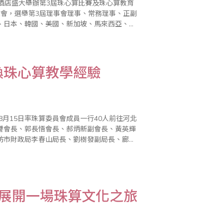
達酒店盛大舉辦第3屆珠心算比賽及珠心算教育
大會，選舉第3屆理事會理事、常務理事、正副
、日本、韓國、美國、新加坡、馬來西亞、印
6日上午8時30分，世界珠算心算聯合第3屆
換珠心算教學經驗
8月15日率珠算委員會成員一行40人前往河北
譽會長、郭長悟會長、郝炳新副會長、黃英輝
坊市財政局李春山局長、劉樹發副局長、廊坊
雙方與會成員外，也提到省商會與河北省珠算
天展開一場珠算文化之旅