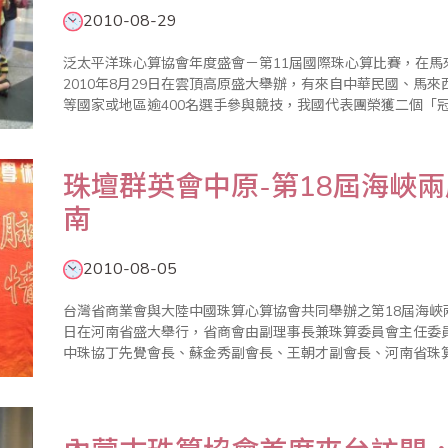
2010-08-29
泛太平洋珠心算協會年度盛會－第11屆國際珠心算比賽，在馬
2010年8月29日在雲頂高原盛大舉辦，有來自中華民國、馬
等國家或地區逾400名選手參與競技，我國代表團榮獲二個「
廖正輝會長率劉廷春、楊程焰、歐國欽、廖蕙婉、傅俊升、張
師及選手、家長一行..
珠壇群英會中原-第18屆海峽
南
2010-08-05
台灣省商業會與大陸中國珠算心算協會共同舉辦之第18屆海峽兩岸
日在河南省盛大舉行，省商會由副理事長兼珠算委員會主任委
中珠協丁先覺會長、蘇金秀副會長、王朝才副會長、河南省珠
西、安徽、新疆、青海等10餘個省市代表與會，透過為期八
面進行..