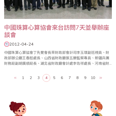
中國珠算心算協會來台訪問7天並舉辦座
談會
2012-04-24
中國珠算心算協會丁先覺會長率財政部會計司李玉環副巡視員、財
政部辦公廳王春超處長、山西省財政廳張五勝監察專員、新疆兵團
財務局副胡廣順局長、湖北省財政廳會計處李佐祥處長、河南省財
政科學研究所張延安副所長、雲南省財政廳政策研究處董兆平副處
長、廣東省財政廳會計處陳勝文副處長、陝西省西安市財政局科教
1
2
3
4
5
6
7
8
9
10
文處孫華處長、安徽省馬鞍山財政局何桂芳總會計師、四川省德陽
市財政局袁先立副局長、福建省廈門市行政事業資產管理中..