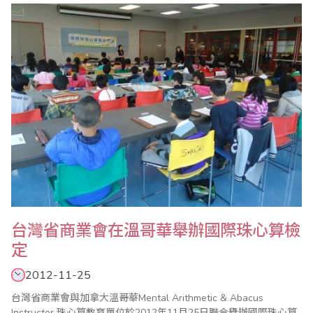
單位外，也遊覽台灣北、中、南部等重點城市及景點，訪問團一行
對台灣的寶島風情、好山好水，以及朋友們的好客熱情都留下難忘
的回憶。 ..
台灣省商業會在溫哥華舉辦國際珠心算檢
定
2012-11-25
台灣省商業會與加拿大溫哥華Mental Arithmetic & Abacus
Instructor 珠心算教育單位於2012年11月25日聯合舉辦國際珠心算