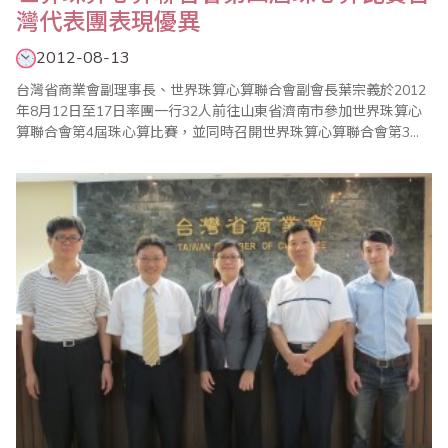
灣代表團表現優異
2012-08-13
台灣省商業會副理事長、世界珠算心算聯合會副會長葉宗義於2012
年8月12日至17日率團一行32人前往山東省濟南市參加世界珠算心
算聯合會第4屆珠心算比賽，並同時召開世界珠算心算聯合會第3屆
第2次理事會、第4次常務理事會議。本次活動計有來自世界各地包
括台灣、大陸、日本、韓國、馬來西亞、印尼、香港等國家或地區
同好及選手參與盛會。8月13日上午8時30分在南郊賓館展開序幕，
並在各界貴賓及世界珠算心算聯合會..