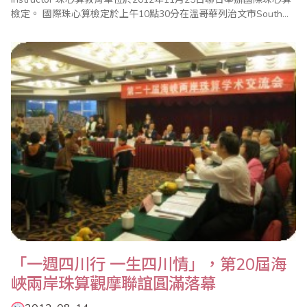
檢定。 國際珠心算檢定於上午10點30分在溫哥華列治文市South
Arm社區中心大樓舉行，參加檢定的學生來自大溫哥華地區多所學
校，不只是海外台裔學生，更包含中國、香港、越南、菲律賓籍的
學生，還有溫哥華當地的白人學..
「一週四川行 一生四川情」，第20屆海
峽兩岸珠算觀摩聯誼圓滿落幕