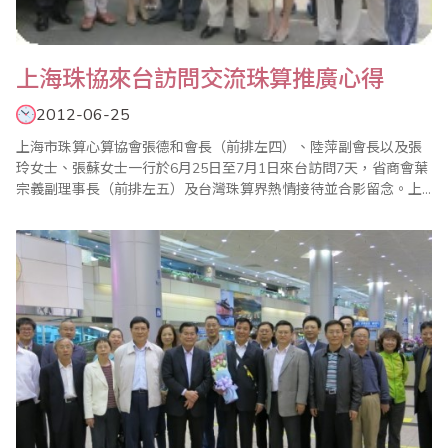
上海珠協來台訪問交流珠算推廣心得
2012-06-25
上海市珠算心算協會張德和會長（前排左四）、陸萍副會長以及張
玲女士、張蘇女士一行於6月25日至7月1日來台訪問7天，省商會葉
宗義副理事長（前排左五）及台灣珠算界熱情接待並合影留念。上
海市珠算協會在張德和會長多年來的引領下，結合當地政府教育部
門，對於珠算普及推廣、老齡弱智特殊教育等，以及對珠算與傳統
文化的歷史關係、珠算與數學的淵源脈絡均有深入的研究並獲得豐
富的成果，也在此次的交流活動中與台灣珠算界暢談..