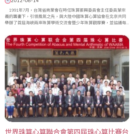
2012-08-14
1991年7月，台灣省商業會在時任珠算振興委員會主任委員葉宗
義的籌畫下，引領風氣之先，與大陸中國珠算心算協會在北京共同
舉辦了首屆海峽兩岸珠算學術交流會暨少年珠算觀摩賽，並協議每
年輪流主辦一次海峽兩岸珠算學術交流活動。轉眼20年時光飛逝，
第20屆海峽兩岸珠算觀摩聯誼活動，在中國珠算心算協會及四川省
珠算協會的細心籌備下，於10月14日起在四川舉行，並進行為期八
天的參觀訪問行程。10月14日下午，台灣..
世界珠算心算聯合會第四屆珠心算比賽台