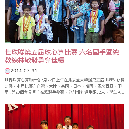
世珠聯第五屆珠心算比賽 六名國手暨總
教練林敏發勇奪佳績
2014-07-31
世界珠算心算聯合會7月22日上午在北京盛大舉辦第五屆世界珠心算
比賽，本屆比賽有台灣、大陸、美國、日本、韓國、馬來西亞、印
尼…等23個會員單位推派選手參賽，分別報名選手組32人、學生Ａ
組Ｂ組107人、學前組56人。台灣省商業會亦推派選手組3人、學生
Ａ組3人組成代表隊，由葉宗義副理事長擔任領隊，林敏發老師擔任
總教練，施美鈴老師亦推派選手參加，與其他代表隊同場競技，爭
取這世界比賽的榮耀。午9時世界珠算心..