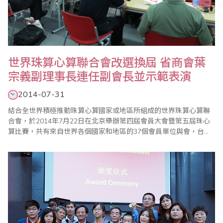
世界珠算心算聯合會改選換屆 省商會葉
宗義副理事長連任副會長並示範表演
2014-07-31
結合全世界積極推動珠算心算國家或地區所組成的世界珠算心算聯
合會，於2014年7月22日在北京舉辦第四屆會員大會暨第五屆珠心
算比賽，共有來自世界各個國家和地區的37個會員單位與會，台灣
計有台灣省商業會葉宗義副理事長、台灣珠算教育協會李勝理事
長、台北市珠算心算學會楊程焰理事長、桃園縣多元教育發展協會
施美鈴理事長等出席，以及林敏發、陳賀斌、蔡雅秋等老師與會。
本次大會由於去年（2013）12月聯合國教科文..