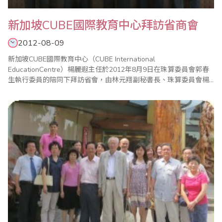
新加坡CUBE國際教育中心拜訪省商會
2012-08-09
新加坡CUBE國際教育中心（CUBE International
EducationCentre）楊麗遐主任於2012年8月9日在珠算委員會郭春
生執行委員的陪同下拜訪省會，由林元翔副秘書長、珠算委員會楊
程焰駐會執行委員共同接待。林副秘書長在會談中簡介省商會及珠
算委員會的概況，也針對省商會在台灣以及海外的珠心算教學師
資、比賽、檢定等經驗交換意見。楊主任亦介紹該中心成立於2002
年，目前開設的課程涵蓋..