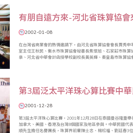
有朋自遠方來-河北省珠算協會
2002-01-08
在台灣省商業會的熱情邀請下，由河北省珠算協會會長賈秀申
室主任王秋民、衡水市珠算協會秘書長焦懷旭、石家莊市珠算
彔、河北省中華會計函授學校副校長黃英輝、秦皇島市珠算協
和、滄州市珠算協會會長何文奎、邢台市珠算協會會長胡朝元、
2002年1月8日至17日來..
第3屆泛太平洋珠心算比賽中
2001-12-28
第3屆太平洋珠心算比賽，2001年12月28日在泰國曼谷隆
加拿大、美國、香港及台灣8個國家及地區參與。中華民國代
順先生擔任名譽團長，珠算界前輩陳士忠、楊松福、劉廷春3