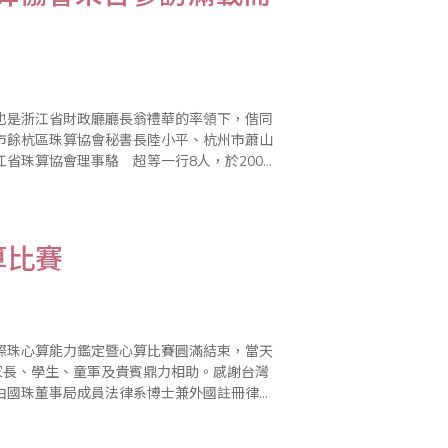
也是浙江省財政廳廳長翁禮華的率領下，偕同
市餘杭區珠算協會秘書長陸小平、杭州市蕭山
省珠算協會理事駱 超等一行8人，於2002
0月17日上午11時55分抵達中正國際機場，
算比賽
國際珠心算能力鑑定暨心算比賽圓滿結束，當天
家長、學生、童軍及貴賓鼎力相助。感謝台灣
由國珠董事局成員法律系博士兼外國註冊律師
金勝先生、台灣省商業會珠算委員會委員劉錦萍