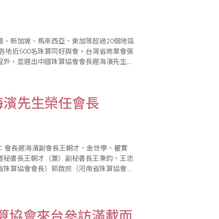
國、新加坡、馬來西亞、東加等超過20個地區
各地近500名珠算同好與會，台灣省商業會張
程外，並選出中國珠算協會會長遲海濱先生擔
為：大陸財政部項部長懷誠、張理事長平沼於
海濱先生榮任會長
如下：會長遲海濱副會長王朝才、金世學、瞿寶
遂秘書長王朝才（兼）副秘書長王秉鈞、王忠
省珠算協會會長）郭啟庶（河南省珠算協會副
秘書長）郭文杰（北京市財政局副局長）周振
算協會來台參訪滿載而