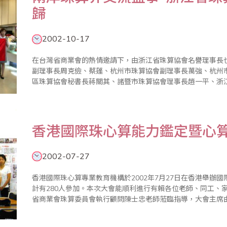
歸
2002-10-17
在台灣省商業會的熱情邀請下，由浙江省珠算協會名譽理事長
副理事長周克儉、蔡蓬、杭州市珠算協會副理事長萬強、杭州
區珠算協會秘書長蔣關其、諸暨市珠算協會理事長趙一平、浙江
年10月17日來台進行為期8天之文教交流訪問。訪問團一行於1
本會派員到..
香港國際珠心算能力鑑定暨心
2002-07-27
香港國際珠心算專業教育機構於2002年7月27日在香港舉辦
計有280人參加。本次大會能順利進行有賴各位老師、同工、
省商業會珠算委員會執行顧問陳士忠老師蒞臨指導，大會主席
BENSON先生擔任、副主席由英國特許公認會計師公會員梁
女士擔任，並..