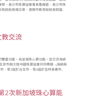
庚榮、長沙市珠算協會會長魯堯臣、長沙市珠
財政局局長楊文章、瀏陽市教育局局長歐遠
朱建國一行11位，於90年6月1日拜訪本
文教交流
的雙重功能，為宣揚珠心算功能，並交流海峽
於北京市與大陸中國珠算協會共同舉辦﹁海峽兩
市、第3屆於台北市、第4屆於吉林長春市，
第8屆於安徽黃山市、第9屆於台北市，迄今年
年第2次新加坡珠心算能