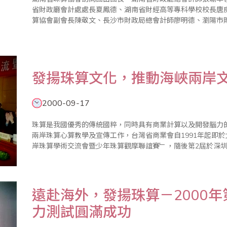
省財政廳會計處處長夏鳳德、湖南省財經高等專科學校校長唐
算協會副會長陳敬文、長沙市財政局總會計師廖明德、瀏陽市
榮、中國人民銀行瀏陽支行行長戴克明、瀏陽市收費管理局副局長
會；本會為歡迎湖南省珠..
發揚珠算文化，推動海峽兩岸
2000-09-17
珠算是我國優秀的傳統國粹，同時具有商業計算以及開發腦力
兩岸珠算心算教學及宣傳工作，台灣省商業會自1991年起即
岸珠算學術交流會暨少年珠算觀摩聯誼賽﹂，隨後第2屆於深圳
第5屆於台北市、第6屆於新疆烏魯木齊市、第7屆於高雄市、
已堂堂邁入第1..
遠赴海外，發揚珠算－2000
力測試圓滿成功