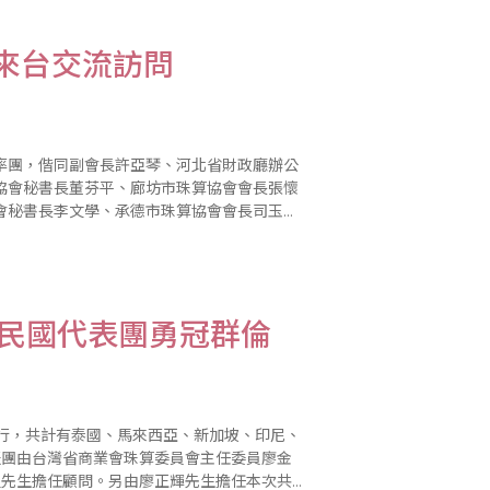
來台交流訪問
率團，偕同副會長許亞琴、河北省財政廳辦公
協會秘書長董芬平、廊坊市珠算協會會長張懷
會秘書長李文學、承德市珠算協會會長司玉
唐山市珠算協會副會長徐化榮13人，於
華民國代表團勇冠群倫
重舉行，共計有泰國、馬來西亞、新加坡、印尼、
表團由台灣省商業會珠算委員會主任委員廖金
位先生擔任顧問。另由廖正輝先生擔任本次共