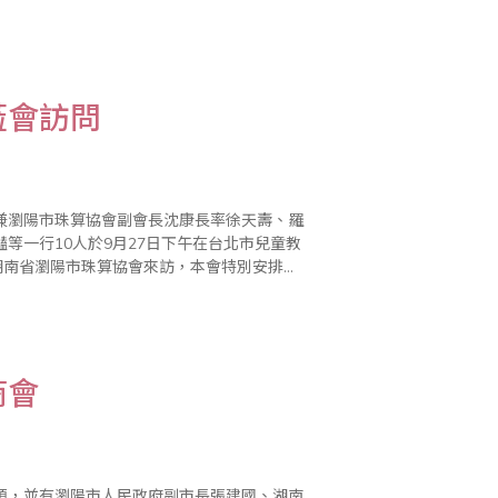
選手選拔賽，由於第1屆（台北）及第2屆
蒞會訪問
兼瀏陽市珠算協會副會長沈康長率徐天壽、羅
等一行10人於9月27日下午在台北市兒童教
南省瀏陽市珠算協會來訪，本會特別安排座
商務發展委員會副主任委員林伍助、珠算委員
商會
領，並有瀏陽市人民政府副市長張建國、湖南