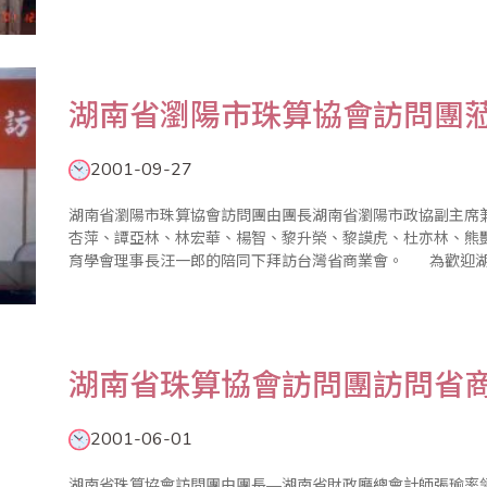
283人代表團的團長。本團的組成和前兩屆雷同，在8月份舉行
（吉隆坡）的成..
湖南省瀏陽市珠算協會訪問團
2001-09-27
湖南省瀏陽市珠算協會訪問團由團長湖南省瀏陽市政協副主席
杏萍、譚亞林、林宏華、楊智、黎升榮、黎謨虎、杜亦林、熊豔
育學會理事長汪一郎的陪同下拜訪台灣省商業會。 為歡迎湖
談會並進行意見交流，由廖副理事長金順親自主持，並有大陸
會執行顧問陳..
湖南省珠算協會訪問團訪問省
2001-06-01
湖南省珠算協會訪問團由團長—湖南省財政廳總會計師張瑜率