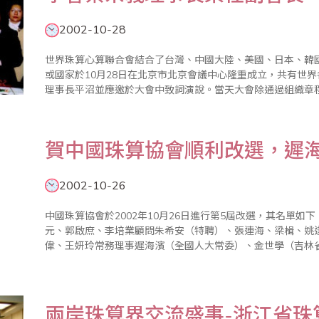
2002-10-28
世界珠算心算聯合會結合了台灣、中國大陸、美國、日本、韓
或國家於10月28日在北京市北京會議中心隆重成立，共有世界
理事長平沼並應邀於大會中致詞演說。當天大會除通過組織章
任首屆會長，台灣省算學學會葉理事長宗義擔任副會長。（圖
大會餐宴中和台灣..
賀中國珠算協會順利改選，遲
2002-10-26
中國珠算協會於2002年10月26日進行第5屆改選，其名單
元、郭啟庶、李培業顧問朱希安（特聘）、張連海、梁楫、姚
偉、王妍玲常務理事遲海濱（全國人大常委）、金世學（吉林
會長）朱希安（中國珠算協會會長）王忠偉（中國珠算協會副
東（黑龍江省珠算協..
兩岸珠算界交流盛事-浙江省珠