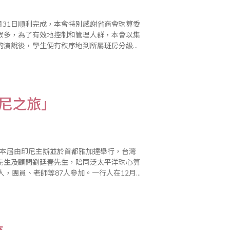
月31日順利完成，本會特別感謝省商會珠算委
眾多，為了有效地控制和管理人群，本會以集
的演說後，學生便有秩序地到所屬班房分級考
神十分專注，當中尤其以應考4級珠算的學生最
尼之旅」
，本屆由印尼主辦並於首都雅加達舉行，台灣
先生及顧問劉廷春先生，陪同泛太平洋珠心算
，團員、老師等87人參加。一行人在12月
太平洋珠心算協會印尼總會會長曾吉芳先生已率