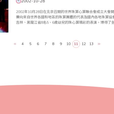
2002-10-28
2002年10月28日在北京召開的世界珠算心算聯合會成立大
賽向來自世界各國和地區的珠算團體的代表及國內各地珠算協
吉林、黑龍江省8名5、6歲幼兒的珠心算精彩的表演，博得了
對幼兒啟智、健腦功能開發的巨大潛力和多科受益的良好效果
個省、自治區、..
4
5
6
7
8
9
10
11
12
13