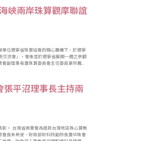
屆海峽兩岸珠算觀摩聯誼
承辦單位遼寧省珠算協會的精心籌備下，於遼寧
學術交流會」，會後並於遼寧省展開一週之參觀
業會副理事長兼珠算委員會主任委員葉宗義率
陳士忠、楊靜江、林朝霙、李振源、劉廷春等
會張平沼理事長主持兩
區珠心算教
原會長朱希安、財政部財科所副所長兼中珠會