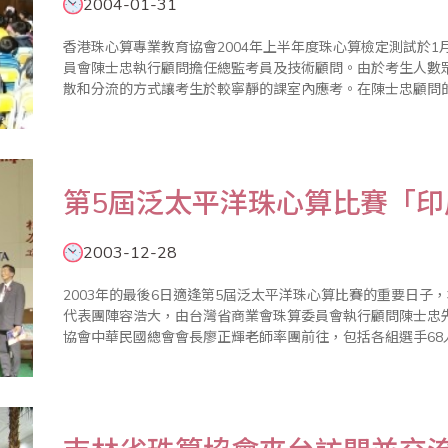
2004-01-31
香港珠心算專業教育協會2004年上半年度珠心算檢定測試於1
員會陳士忠執行顧問擔任總監考員及技術顧問。由於考生人數
散和分流的方式讓考生於較寧靜的課室內應考。在陳士忠顧問
試，各班房均由2位監考員負責，考試進行時各考生都聚精匯
為緊張。(乘算4..
第5屆泛太平洋珠心算比賽「印
2003-12-28
2003年的最後6日適逢第5屆泛太平洋珠心算比賽的重要日子
代表團陣容浩大，由台灣省商業會珠算委員會執行顧問陳士忠
協會中華民國總會會長廖正輝老師率團前往，包括各組選手68人
26日下午一時許抵達雅加達國際機場，出關時本屆東道主泛
領其重要幹部於..