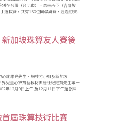
前3屆分別在台灣（台北市）、馬來西亞（吉隆坡
手選拔賽，共有150位同學與賽，經過初賽及
另加老師及家長27名，合計6..
、新加坡珠算友人賽後
中心謝維光先生、楊桂芳小姐及新加坡
 及12月11日下午蒞會拜
親自接待，拜會中針..
暨首屆珠算技術比賽