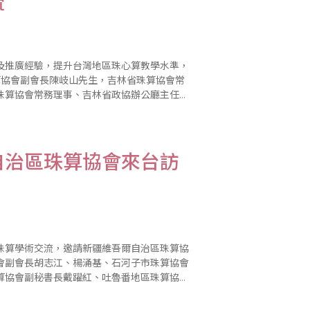
流
及推廣經驗，提升台灣地區珠心算教學水準，
珠算協會副會長陳岐山先生，吉林省珠算協會常
珠算協會常務理事、吉林省政協辦公廳主任王
長張清華女士，吉林省珠算協會常務理事、吉
自治區珠算協會來台訪
珠算學術交流，邀請新疆維吾爾自治區珠算協
會副會長胡志江、楊涌基、石河子市珠算協會
算協會副秘書長戴躍紅、吐魯番地區珠算協會
州珠算協會秘書長師偉、昌吉回族自治州瑪納