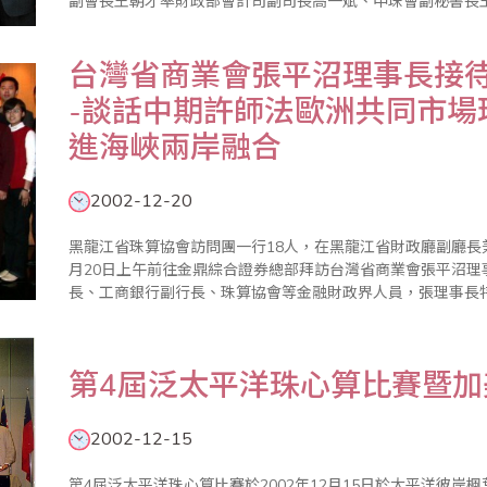
副會長王朝才率財政部會計司副司長高一斌、中珠會副秘書長
安徽省財政廳副廳長、珠算協會會長張書箱、遼寧省珠算協會
圳市財政局局長助..
台灣省商業會張平沼理事長接
-談話中期許師法歐洲共同市場
進海峽兩岸融合
2002-12-20
黑龍江省珠算協會訪問團一行18人，在黑龍江省財政廳副廳長
月20日上午前往金鼎綜合證券總部拜訪台灣省商業會張平沼
長、工商銀行副行長、珠算協會等金融財政界人員，張理事長
意見，並於談話中期許兩岸以歐洲共同市場為典範，透過經濟
長領團，團員包括黑..
第4屆泛太平洋珠心算比賽暨加
2002-12-15
第4屆泛太平洋珠心算比賽於2002年12月15日於太平洋彼岸