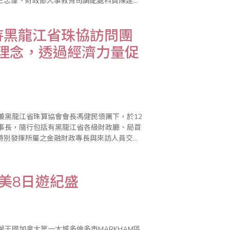
王忠偉、財政部人事教育司調配處科員陳建、
秘書長隋望林、遼寧省財政廳處長吳作章、深
待黑龍江省珠協訪問團
理念，透過經濟力量促
兼黑龍江省珠算協會會長馮健民領團下，於12
理事長，隨行包括有黑龍江省各級財政廳、局首
特別發揮所屬之金融財政專長與來訪人員交換
力量相融合。黑龍江省珠協訪問團由馮健民會
美8日遊紀盛
楓葉王國加拿大第一大城多倫多市MARKHAM區