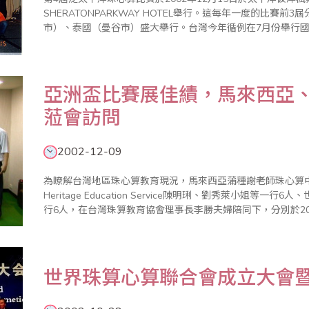
SHERATONPARKWAY HOTEL舉行。這每年一度的比賽
市）、泰國（曼谷市）盛大舉行。台灣今年循例在7月份舉行國
家長各方面考量後，於10月份確定參賽名單，總計有33名選手，
亞洲盃比賽展佳績，馬來西亞
蒞會訪問
2002-12-09
為瞭解台灣地區珠心算教育現況，馬來西亞蒲種謝老師珠心算
Heritage Education Service陳明琍、劉秀萊小姐等一行6人、世界兒童心算育藝教材供應社紀耀賢先生等一
行6人，在台灣珠算教育協會理事長李勝夫婦陪同下，分別於2002年12月9日上午
訪，本會由副理事長葉宗義、總幹事李紹平、執行顧問陳士忠等
世界珠算心算聯合會成立大會