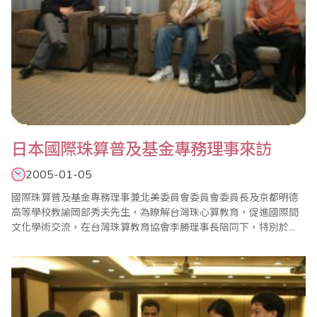
日本國際珠算普及基金專務理事來訪
2005-01-05
國際珠算普及基金專務理事兼北美委員會委員會委員長及京都明德
高等學校教諭岡部秀夫先生，為瞭解台灣珠心算教育，促進國際間
文化學術交流，在台灣珠算教育協會李勝理事長陪同下，特別於
2005年1月5日下午蒞會拜訪，本會由葉宗義副理事長親自接待。 葉
宗義副理事長也與岡部秀夫先生交換意見，談到中日兩國都是綿延
珠算文化的國家，目前世界上至少有40餘國在推動珠算教育，均為
由台灣、日本及中國大陸傳承出去。其中以日本、..