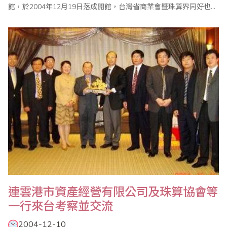
館，於2004年12月19日落成開館，台灣省商業會暨珠算界同好也於
館區捐贈發揚珠算紀念碑同賀，於開館當天同步揭幕。珠算是一項
源遠流長的計算技藝，當社會型態逐漸發展後，商業交易行為也一
步步的擴展，計數計算的需求也逐漸進入人類的生活，珠算以其操
作簡單、體積小巧、方便實用、運算豐富的優勢，在各..
連雲港市資產經營有限公司及珠算協會等
一行來台考察並交流
2004-12-10