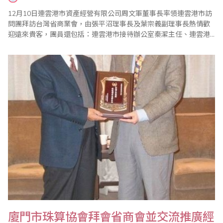
12月10日連雲港市資產經營有限公司周文軍董事長率領連雲港市訪
問團拜訪台灣省商業會，由張平沼理事長及葉宗義副理事長熱情歡
迎遠來貴客，團員還包括：連雲港市接待辦公室秦潔主任、連雲港
市財政局副局長兼珠算協會會長朱國兵副局長、連雲港市國稅局孫
亞華副局長、連雲港海通集團有限責任公司倪愛傳總經理、連雲港
市港務總公司李德明總經理等一行6人。張理事長表示，江蘇省發展
快速，日新月異，曾多次造訪，但每次都有不同的感..
廈門市珠算協會拜會省商會並交流推廣經