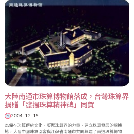
會、美國總會、印度總會、香港總會等會員單位組團參加，共計236
位選手，以及家長來賓近千人與會，為繼8月..
大陸南通市珠算博物館落成，台灣珠算界
捐贈「發揚珠算精神碑」同賀
2004-12-19
為保存珠算傳統文化，凝聚珠算界的力量，建立珠算發展的根據
地，大陸中國珠算協會與江蘇省南通市共同興建了南通珠算博物