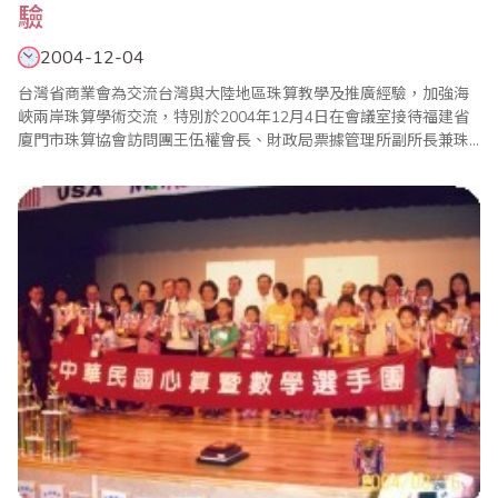
驗
2004-12-04
台灣省商業會為交流台灣與大陸地區珠算教學及推廣經驗，加強海
峽兩岸珠算學術交流，特別於2004年12月4日在會議室接待福建省
廈門市珠算協會訪問團王伍權會長、財政局票據管理所副所長兼珠
算協會秘書長邱姝娉副所長、商校楊阮治教師以及學生全文、尤璐
璐等一行5人。訪問團一行人於12月4日上午邀請到會訪問，除了介
紹雙方成員外，葉宗義副理事長也與來訪人員交換意見，在兩岸各
項珠算活動中進行交流，未來期望持續互訪及交..