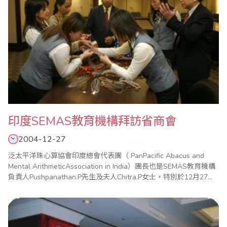
印度SEMAS教育機構拜訪省商會
2004-12-27
泛太平洋珠心算協會印度總會代表團（ PanPacific Abacus and
Mental ArithmeticAssociation in India）團長也是SEMAS教育機構
負責人Pushpanathan.P先生及夫人Chitra.P女士，特別於12月27日
拜訪台灣省商業會，省商會以熱情歡迎遠來貴客。代表團於12月24
日下午2時45分抵達中正國際機場，來台參加中華民國、馬來西亞、
泰國、加拿..