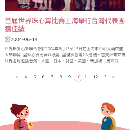
首屆世界珠心算比賽上海舉行台灣代表團
獲佳績
2004-08-14
世界珠算心算聯合會於2004年8月13至15日在上海市中油大酒店盛
大舉辦第1屆珠心算比賽以及第1屆理事會第2次會議。當天計有來自
世界各地包括台灣、大陸、日本、韓國、美國、新加坡、馬來西
亞、東加王國、泰國、汶萊、澳洲、加拿大、印尼、委內瑞拉、香
港、澳門等世界各國或地區近千名同好及選手與會，可稱為全球珠
4
5
6
7
8
9
10
11
12
13
算界的盛事。2004年8月雖然如以往在放暑假，但是對於珠算界來
說可是熱鬧滾滾，繼台灣地區珠算界業於8..