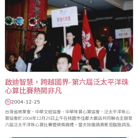
啟迪智慧，跨越國界-第六屆泛太平洋珠
心算比賽熱鬧非凡
2004-12-25
台灣省商業會、中華文經協會、中華珠算心算協會、泛太平洋珠心
算協會於2004年12月25日上午在桃園市住都大飯店共同聯合主辦第
六屆泛太平洋珠心算比賽暨頒獎典禮。當天除邀請貴賓蒞臨致詞及
頒獎外，並有台灣珠算專家學者、泛太平洋珠心算協會中華民國總
會、馬來西亞總會、泰國總會、加拿大總會、印尼總會、新加坡總