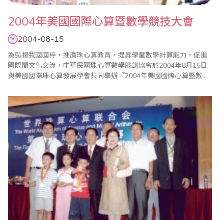
2004年美國國際心算暨數學競技大會
2004-08-15
為弘揚我國國粹，推廣珠心算教育，提昇學童數學計算能力，促進
國際間文化交流，中華民國珠心算數學腦訓協會於2004年8月15日
與美國國際珠心算發展學會共同舉辦『2004年美國國際心算暨數學
競技大會』；而本次代表參賽的選手，皆是九十三年度腦訓盃選拔
之第一、二、三名或由各教練推薦之績優選手。中華民國代表團於8
月11日組團前往美國洛杉磯，美國國際珠心算發展學會會長
Charles Wu與主任委員翁碧輝老師已於..