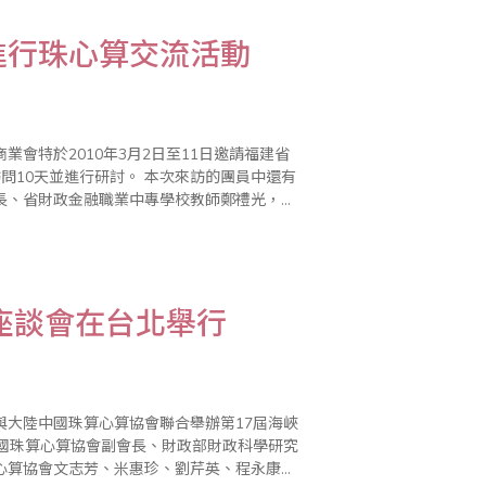
進行珠心算交流活動
會特於2010年3月2日至11日邀請福建省
討。 本次來訪的團員中還有
長、省財政金融職業中專學校教師鄭禮光，省
理事、省直單位離休幹部管理中心副主..
座談會在台北舉行
與大陸中國珠算心算協會聯合舉辦第17屆海峽
請中國珠算心算協會副會長、財政部財政科學研究
心算協會文志芳、米惠珍、劉芹英、程永康，