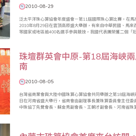
2010-08-29
泛太平洋珠心算協會年度盛會－第11屆國際珠心算比賽，在馬
2010年8月29日在雲頂高原盛大舉辦，有來自中華民國、馬
等國家或地區逾400名選手參與競技，我國代表團榮獲二個「
廖正輝會長率劉廷春、楊程焰、歐國欽、廖蕙婉、傅俊升、張
師及選手、家長一行..
珠壇群英會中原-第18屆海峽
南
2010-08-05
台灣省商業會與大陸中國珠算心算協會共同舉辦之第18屆海峽兩岸
日在河南省盛大舉行，省商會由副理事長兼珠算委員會主任委
中珠協丁先覺會長、蘇金秀副會長、王朝才副會長、河南省珠
西、安徽、新疆、青海等10餘個省市代表與會，透過為期八
面進行..