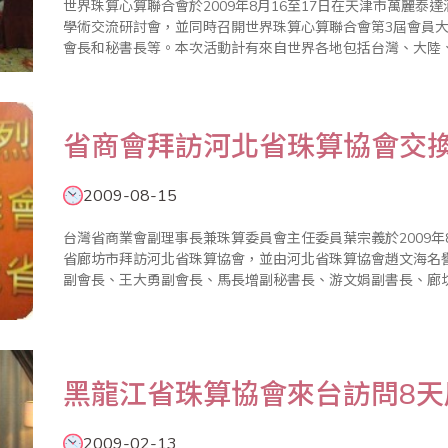
世界珠算心算聯合會於2009年8月16至17日在天津市萬麗泰
學術交流研討會，並同時召開世界珠算心算聯合會第3屆會員
會長和秘書長等。本次活動計有來自世界各地包括台灣、大陸
度、印尼、香港等國家或地區超過500名同好及選手與會。8月1
珠心算..
省商會拜訪河北省珠算協會交
2009-08-15
台灣省商業會副理事長兼珠算委員會主任委員葉宗義於2009年
省廊坊市拜訪河北省珠算協會，並由河北省珠算協會趙文海名
副會長、王大勇副會長、馬長增副秘書長、游文娟副書長、廊
市珠算協會張懷彔會長、王宗德秘書長等人親自接待，除介紹
協會已..
黑龍江省珠算協會來台訪問8
2009-02-13