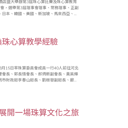
達酒店盛大舉辦第3屆珠心算比賽及珠心算教育
大會，選舉第3屆理事會理事、常務理事、正副
、日本、韓國、美國、新加坡、馬來西亞、印
6日上午8時30分，世界珠算心算聯合第3屆
換珠心算教學經驗
8月15日率珠算委員會成員一行40人前往河北
譽會長、郭長悟會長、郝炳新副會長、黃英輝
坊市財政局李春山局長、劉樹發副局長、廊坊
雙方與會成員外，也提到省商會與河北省珠算
天展開一場珠算文化之旅