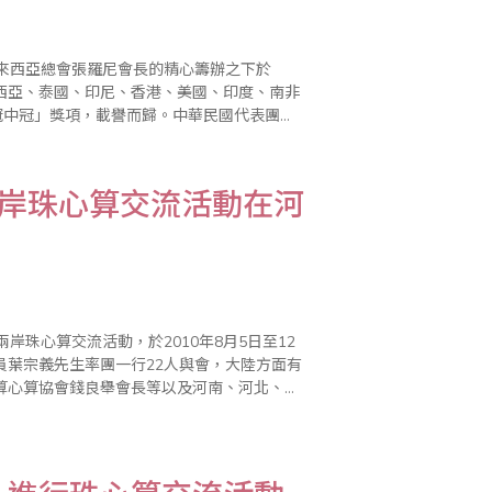
來西亞總會張羅尼會長的精心籌辦之下於
來西亞、泰國、印尼、香港、美國、印度、南非
冠中冠」獎項，載譽而歸。中華民國代表團由
晶瑩、李美春、周玲玲、林威旻、李孟玲等老
兩岸珠心算交流活動在河
珠心算交流活動，於2010年8月5日至12
員葉宗義先生率團一行22人與會，大陸方面有
算心算協會錢良舉會長等以及河南、河北、山
天的活動，對兩岸的珠算教育與民間社會文化層