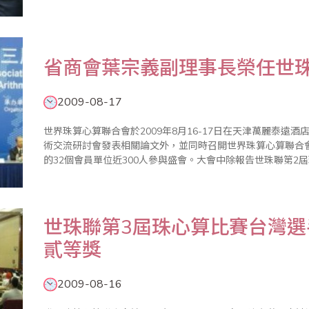
張東明、曹文輝、周美芝、中國珠算心算協會上級主管朱淑玲
兵團珠算..
省商會葉宗義副理事長榮任世珠
2009-08-17
世界珠算心算聯合會於2009年8月16-17日在天津萬麗泰遠
術交流研討會發表相關論文外，並同時召開世界珠算心算聯合
的32個會員單位近300人參與盛會。大會中除報告世珠聯第2
珠聯第3屆會長、副會長等改選，大會也圓滿選出了大陸中國
灣省商業..
世珠聯第3屆珠心算比賽台灣選
貳等獎
2009-08-16