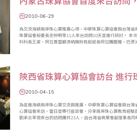
內蒙古珠算協會首度來台訪問
2010-06-29
為交流海峽兩岸珠心算推廣心得，中華珠算心算協會與台灣省商
珠算協會秘書長史仲明等11人來台訪問10天並進行研討。 本次來訪的團員還有內蒙古阿拉善盟財政局會計
科科長王潔，阿拉善盟額濟納旗財政局局長阿拉騰圖雅，巴彥
市財政局會計科科長鄭永紅，內蒙古烏蘭察布市財政局副局長韓
陝西省珠算心算協會訪台 進行
2010-04-15
為促進海峽兩岸珠心算交流與推廣，中華珠算心算協會與台灣省商
心算協會來訪，當日並舉行座談會，分享兩岸珠心算教育經驗與心得。 陝西省珠算心算協會副
劉承炎率領來台的訪問團共23人，由台灣省商業會副理事長