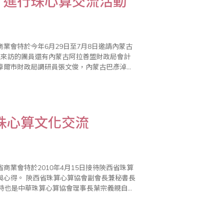
，進行珠心算交流活動
業會特於今年6月29日至7月8日邀請內蒙古
淖爾市財政局調研員張文俊，內蒙古巴彥淖爾
全保，內蒙古赤峰市財政局調研員任國富..
珠心算文化交流
業會特於2010年4月15日接待陝西省珠算
會長兼秘書長
同時也是中華珠算心算協會理事長葉宗義親自接
待。 訪問團員包括西安市珠算心算協會副會長張士堂、寶雞市金台區教育局股長陳 豔、寶雞市陳..