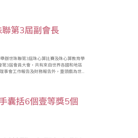
、山西省朔州市珠算協會秘書長高晉長、新疆
聯第3屆副會長
酒店舉辦世珠聯第3屆珠心算比賽及珠心算教育學
會第3屆會員大會，共有來自世界各國和地區
屆理事會工作報告及財務報告外，重頭戲為世
珠算心算協會會長丁先覺先生為第3屆會長，台
手囊括6個壹等獎5個