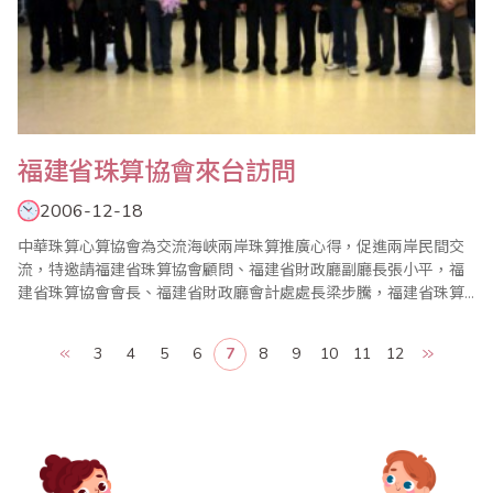
福建省珠算協會來台訪問
2006-12-18
中華珠算心算協會為交流海峽兩岸珠算推廣心得，促進兩岸民間交
流，特邀請福建省珠算協會顧問、福建省財政廳副廳長張小平，福
建省珠算協會會長、福建省財政廳會計處處長梁步騰，福建省珠算
協會常務理事、福建省財政廳主任科員王寧靜，福建省珠算協會副
秘書長、福建省福州財政金融職業中專學校教師、中國珠算心算專
3
4
5
6
7
8
9
10
11
12
業委員會委員鄭禮光，福建省福州市珠算協會副會長兼秘書長、福
建省福州市財政局處長李元富，福建省泉州市珠算協會副會..