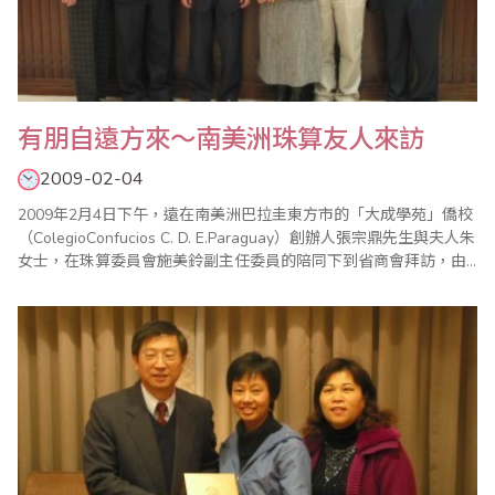
有朋自遠方來～南美洲珠算友人來訪
2009-02-04
2009年2月4日下午，遠在南美洲巴拉圭東方市的「大成學苑」僑校
（ColegioConfucios C. D. E.Paraguay）創辦人張宗鼎先生與夫人朱
女士，在珠算委員會施美鈴副主任委員的陪同下到省商會拜訪，由
總幹事張世泰代表接待。巴拉圭是位於南美洲的內陸國家，人口約
570萬，面積近40萬平方公里，毗臨玻利維亞、巴西與阿根廷等
國，首都為亞松森，是南美洲唯一與我國建立正式邦交的國家，我
在巴國首..