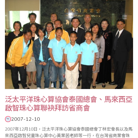
加坡、印度、馬來西亞等地考區共同舉辦，下圖為各考區舉辦檢定
之活動照片，詳細全國珠算..
泛太平洋珠心算協會泰國總會、馬來西亞
啟智珠心算聯袂拜訪省商會
2007-12-10
2007年12月10日，泛太平洋珠心算協會泰國總會丁林宏會長以及馬
來西亞啟智兒童珠心算中心黃業茵老師等一行，在台灣省商業會珠