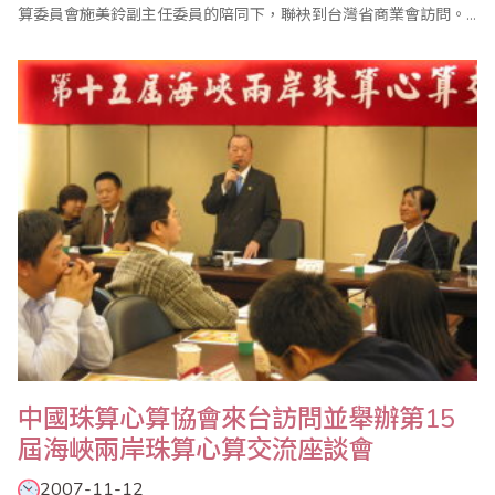
算委員會施美鈴副主任委員的陪同下，聯袂到台灣省商業會訪問。
台灣省商業會由張世泰總幹事代表接待，並邀請對珠心算學有專精
的珠算委員會副主任委員，同時也是泛太平洋珠心算協會中華民國
總會會長廖正輝，以及珠算委員會執行顧問陳士忠、執行委員楊程
焰、廖蕙婉陪同接待。會談期間，雙方針對珠心算..
中國珠算心算協會來台訪問並舉辦第15
屆海峽兩岸珠算心算交流座談會
2007-11-12