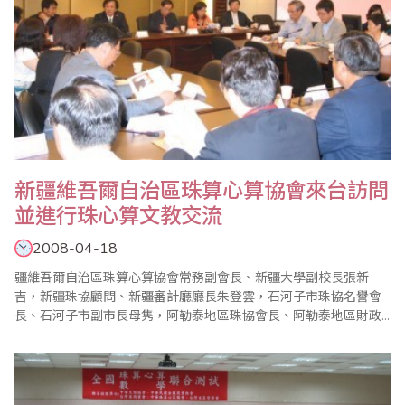
新疆維吾爾自治區珠算心算協會來台訪問
並進行珠心算文教交流
2008-04-18
疆維吾爾自治區珠算心算協會常務副會長、新疆大學副校長張新
吉，新疆珠協顧問、新疆審計廳廳長朱登雲，石河子市珠協名譽會
長、石河子市副市長母隽，阿勒泰地區珠協會長、阿勒泰地區財政
局局長田中興，新疆珠協副秘書長、新疆財政廳國庫處處長杜曙
光，新疆珠協副秘書長、新疆財政廳會計處副處長藍海，昌吉回族
自治州珠協副會長、烏昌財政局副局長黃淑紅，石河子市珠協副會
長、石河子教育局局長孫力軍，和田地區珠協會長、和田..