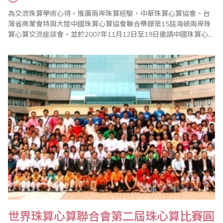
為交流珠算學術心得，推廣兩岸珠算經驗，中華珠算心算協會、台
灣省商業會特與大陸中國珠算心算協會聯合舉辦第15屆海峽兩岸珠
算心算交流座談會，並於2007年11月12日至19日邀請中國珠算心算
協會副會長、財政部科學研究所副所長王朝才、中國珠算心算協會
王妍玲、焦桂娟、倪曉晶，財政部科研所李冰、馬駿、李亞如、萬
壽瓊，山西省珠算協會副會長鄭天佑，長春市珠算協會秘書長苑吉
林，河南省珠算心算協會副秘書長梅書森，西..
世界珠算心算聯合會第二屆珠心算比賽圓