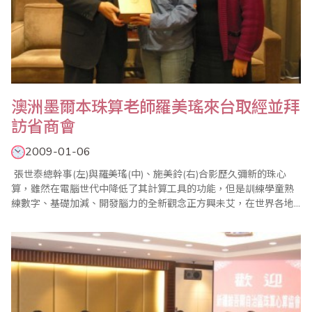
澳洲墨爾本珠算老師羅美瑤來台取經並拜
訪省商會
2009-01-06
張世泰總幹事(左)與羅美瑤(中)、施美鈴(右)合影歷久彌新的珠心
算，雖然在電腦世代中降低了其計算工具的功能，但是訓練學童熟
練數字、基礎加減、開發腦力的全新觀念正方興未艾，在世界各地
都深獲重視。2009年1月6日，就有來自澳洲墨爾本
WantirnaSouth「Templeton PrimarySchool」的羅美瑤珠算老師在
珠算委員會施美鈴副主任委員的陪同下，到省商會拜訪，由總幹事
張世泰代表接待。..