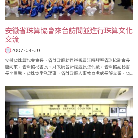
安徽省珠算協會來台訪問並進行珠算文化
交流
2007-04-30
安徽省珠算協會會長、省財政廳助理巡視員汪曉琴率省珠協副會長
唐向東，省珠協秘書長、財政廳會計處處長汪代啟，省珠協副秘書
長李景鵬，省珠協常務理事、省財政廳人事教育處處長解立衛，省
珠協常務理事、財政廳教科文處處長陳江吼，省珠協理事、黃山市
財政局會計科科長徐國強，省珠協理事、祈門縣閶江小學副校長胡
育林，六安市珠協副會長、財政局會計科科長吳洪信，六安市裕安
區丁集鎮中心小學高級教師周福友、馬鞍市珠協秘書長、財..