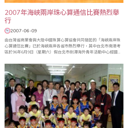
2007年海峽兩岸珠心算通信比賽熱烈舉
行
2007-06-09
由台灣省商業會與大陸中國珠算心算協會共同發起的「海峽兩岸珠
心算通信比賽」已於海峽兩岸各省市熱烈舉行，其中台北市南港考
區於96年6月9日（星期六）假台北市劍潭海外青年活動中心經國廳
盛大舉辦，在大會會長張志勇老師精心規劃安排及全體老師的全力
幫忙之下大會圓滿成功。 比賽共分為心算及同分加賽二個項目，並
分成幼稚園組、一年級組至六年級組共7個組別，分組相亙較勁。這
場比賽結合了檢定、比賽及優秀學生家長表..