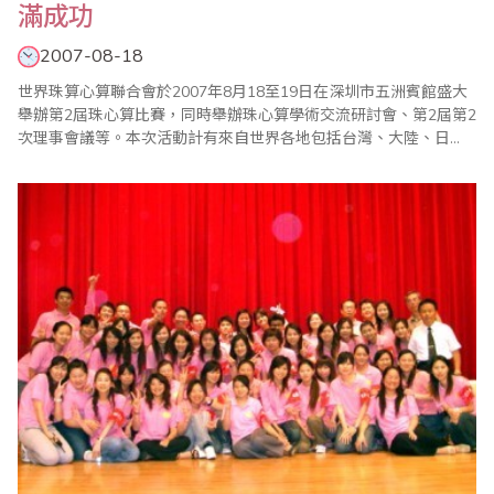
滿成功
2007-08-18
世界珠算心算聯合會於2007年8月18至19日在深圳市五洲賓館盛大
舉辦第2屆珠心算比賽，同時舉辦珠心算學術交流研討會、第2屆第2
次理事會議等。本次活動計有來自世界各地包括台灣、大陸、日
本、韓國、美國、新加坡、馬來西亞、澳洲、印度、印尼、委內瑞
拉、香港、澳門等國家或地區超過500名同好及選手與會。8月18日
上午8時，世界珠算心算聯合第2屆珠心算比賽正式開始，在簡單的
開幕儀式後，大會依照小學A組、學生..