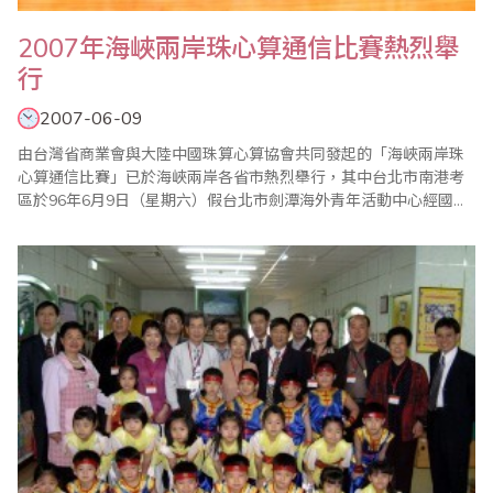
2007年海峽兩岸珠心算通信比賽熱烈舉
行
2007-06-09
由台灣省商業會與大陸中國珠算心算協會共同發起的「海峽兩岸珠
心算通信比賽」已於海峽兩岸各省市熱烈舉行，其中台北市南港考
區於96年6月9日（星期六）假台北市劍潭海外青年活動中心經國廳
盛大舉辦，在大會會長張志勇老師精心規劃安排及全體老師的全力
幫忙之下大會圓滿成功。 比賽共分為心算及同分加賽二個項目，並
分成幼稚園組、一年級組至六年級組共7個組別，分組相亙較勁。這
場比賽結合了檢定、比賽及優秀學生家長表..