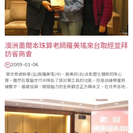
澳洲墨爾本珠算老師羅美瑤來台取經並拜
訪省商會
2009-01-06
張世泰總幹事(左)與羅美瑤(中)、施美鈴(右)合影歷久彌新的珠心
算，雖然在電腦世代中降低了其計算工具的功能，但是訓練學童熟
練數字、基礎加減、開發腦力的全新觀念正方興未艾，在世界各地
都深獲重視。2009年1月6日，就有來自澳洲墨爾本
WantirnaSouth「Templeton PrimarySchool」的羅美瑤珠算老師在
珠算委員會施美鈴副主任委員的陪同下，到省商會拜訪，由總幹事
張世泰代表接待。..