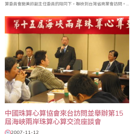
算委員會施美鈴副主任委員的陪同下，聯袂到台灣省商業會訪問。
台灣省商業會由張世泰總幹事代表接待，並邀請對珠心算學有專精
的珠算委員會副主任委員，同時也是泛太平洋珠心算協會中華民國
總會會長廖正輝，以及珠算委員會執行顧問陳士忠、執行委員楊程
焰、廖蕙婉陪同接待。會談期間，雙方針對珠心算..
中國珠算心算協會來台訪問並舉辦第15
屆海峽兩岸珠算心算交流座談會
2007-11-12