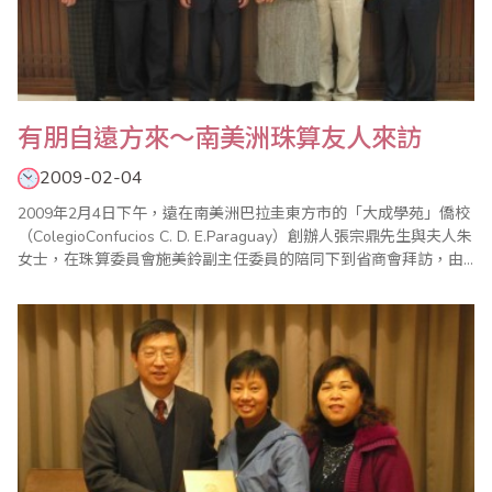
有朋自遠方來～南美洲珠算友人來訪
2009-02-04
2009年2月4日下午，遠在南美洲巴拉圭東方市的「大成學苑」僑校
（ColegioConfucios C. D. E.Paraguay）創辦人張宗鼎先生與夫人朱
女士，在珠算委員會施美鈴副主任委員的陪同下到省商會拜訪，由
總幹事張世泰代表接待。巴拉圭是位於南美洲的內陸國家，人口約
570萬，面積近40萬平方公里，毗臨玻利維亞、巴西與阿根廷等
國，首都為亞松森，是南美洲唯一與我國建立正式邦交的國家，我
在巴國首..