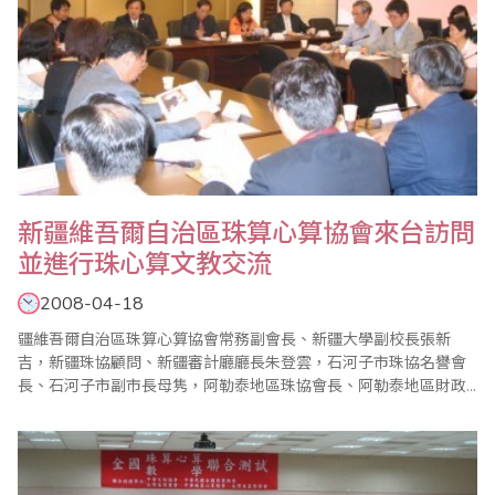
新疆維吾爾自治區珠算心算協會來台訪問
並進行珠心算文教交流
2008-04-18
疆維吾爾自治區珠算心算協會常務副會長、新疆大學副校長張新
吉，新疆珠協顧問、新疆審計廳廳長朱登雲，石河子市珠協名譽會
長、石河子市副市長母隽，阿勒泰地區珠協會長、阿勒泰地區財政
局局長田中興，新疆珠協副秘書長、新疆財政廳國庫處處長杜曙
光，新疆珠協副秘書長、新疆財政廳會計處副處長藍海，昌吉回族
自治州珠協副會長、烏昌財政局副局長黃淑紅，石河子市珠協副會
長、石河子教育局局長孫力軍，和田地區珠協會長、和田..