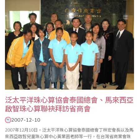
加坡、印度、馬來西亞等地考區共同舉辦，下圖為各考區舉辦檢定
之活動照片，詳細全國珠算..
泛太平洋珠心算協會泰國總會、馬來西亞
啟智珠心算聯袂拜訪省商會
2007-12-10
2007年12月10日，泛太平洋珠心算協會泰國總會丁林宏會長以及馬
來西亞啟智兒童珠心算中心黃業茵老師等一行，在台灣省商業會珠