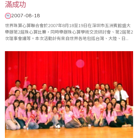
滿成功
2007-08-18
世界珠算心算聯合會於2007年8月18至19日在深圳市五洲賓館盛大
舉辦第2屆珠心算比賽，同時舉辦珠心算學術交流研討會、第2屆第2
次理事會議等。本次活動計有來自世界各地包括台灣、大陸、日
本、韓國、美國、新加坡、馬來西亞、澳洲、印度、印尼、委內瑞
拉、香港、澳門等國家或地區超過500名同好及選手與會。8月18日
上午8時，世界珠算心算聯合第2屆珠心算比賽正式開始，在簡單的
開幕儀式後，大會依照小學A組、學生..