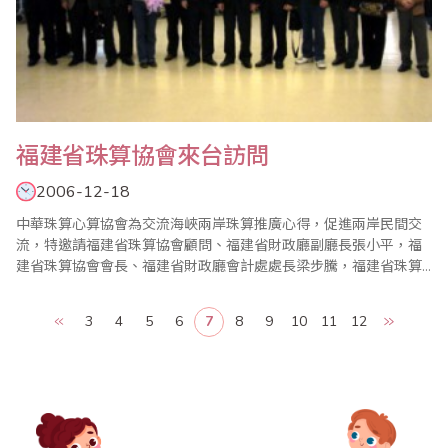
福建省珠算協會來台訪問
2006-12-18
中華珠算心算協會為交流海峽兩岸珠算推廣心得，促進兩岸民間交
流，特邀請福建省珠算協會顧問、福建省財政廳副廳長張小平，福
建省珠算協會會長、福建省財政廳會計處處長梁步騰，福建省珠算
協會常務理事、福建省財政廳主任科員王寧靜，福建省珠算協會副
秘書長、福建省福州財政金融職業中專學校教師、中國珠算心算專
3
4
5
6
7
8
9
10
11
12
業委員會委員鄭禮光，福建省福州市珠算協會副會長兼秘書長、福
建省福州市財政局處長李元富，福建省泉州市珠算協會副會..