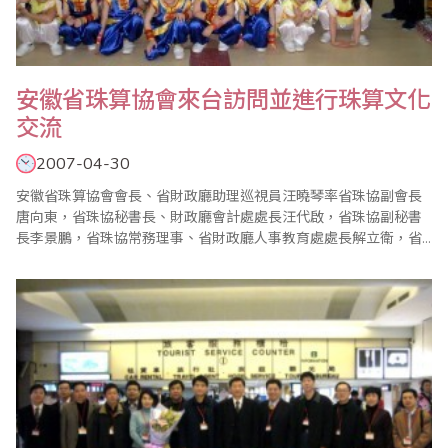
安徽省珠算協會來台訪問並進行珠算文化
交流
2007-04-30
安徽省珠算協會會長、省財政廳助理巡視員汪曉琴率省珠協副會長
唐向東，省珠協秘書長、財政廳會計處處長汪代啟，省珠協副秘書
長李景鵬，省珠協常務理事、省財政廳人事教育處處長解立衛，省
珠協常務理事、財政廳教科文處處長陳江吼，省珠協理事、黃山市
財政局會計科科長徐國強，省珠協理事、祈門縣閶江小學副校長胡
育林，六安市珠協副會長、財政局會計科科長吳洪信，六安市裕安
區丁集鎮中心小學高級教師周福友、馬鞍市珠協秘書長、財..