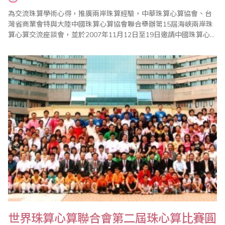
為交流珠算學術心得，推廣兩岸珠算經驗，中華珠算心算協會、台
灣省商業會特與大陸中國珠算心算協會聯合舉辦第15屆海峽兩岸珠
算心算交流座談會，並於2007年11月12日至19日邀請中國珠算心算
協會副會長、財政部科學研究所副所長王朝才、中國珠算心算協會
王妍玲、焦桂娟、倪曉晶，財政部科研所李冰、馬駿、李亞如、萬
壽瓊，山西省珠算協會副會長鄭天佑，長春市珠算協會秘書長苑吉
林，河南省珠算心算協會副秘書長梅書森，西..
世界珠算心算聯合會第二屆珠心算比賽圓