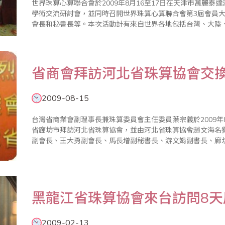
世界珠算心算聯合會於2009年8月16至17日在天津市萬麗泰
學術交流研討會，並同時召開世界珠算心算聯合會第3屆會員
會長和秘書長等。本次活動計有來自世界各地包括台灣、大陸
度、印尼、香港等國家或地區超過500名同好及選手與會。8月1
珠心算..
省商會拜訪河北省珠算協會交
2009-08-15
台灣省商業會副理事長兼珠算委員會主任委員葉宗義於2009年
省廊坊市拜訪河北省珠算協會，並由河北省珠算協會趙文海名
副會長、王大勇副會長、馬長增副秘書長、游文娟副書長、廊
市珠算協會張懷彔會長、王宗德秘書長等人親自接待，除介紹
協會已..
黑龍江省珠算協會來台訪問8
2009-02-13