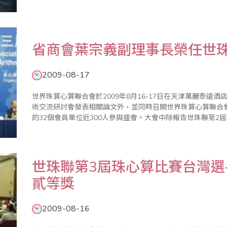
張東明、曹文輝、周美芝、中國珠算心算協會上級主管朱淑玲
兵團珠算..
省商會葉宗義副理事長榮任世珠
2009-08-17
世界珠算心算聯合會於2009年8月16-17日在天津萬麗泰遠
術交流研討會發表相關論文外，並同時召開世界珠算心算聯合
的32個會員單位近300人參與盛會。大會中除報告世珠聯第2
珠聯第3屆會長、副會長等改選，大會也圓滿選出了大陸中國
灣省商業..
世珠聯第3屆珠心算比賽台灣選
貳等獎
2009-08-16