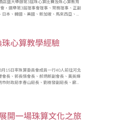
達酒店盛大舉辦第3屆珠心算比賽及珠心算教育
大會，選舉第3屆理事會理事、常務理事、正副
、日本、韓國、美國、新加坡、馬來西亞、印
6日上午8時30分，世界珠算心算聯合第3屆
換珠心算教學經驗
8月15日率珠算委員會成員一行40人前往河北
譽會長、郭長悟會長、郝炳新副會長、黃英輝
坊市財政局李春山局長、劉樹發副局長、廊坊
雙方與會成員外，也提到省商會與河北省珠算
天展開一場珠算文化之旅