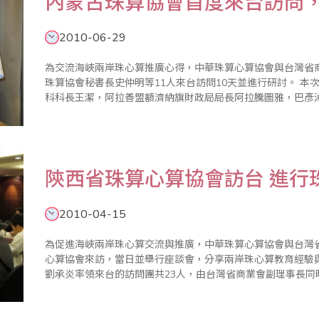
內蒙古珠算協會首度來台訪問
2010-06-29
為交流海峽兩岸珠心算推廣心得，中華珠算心算協會與台灣省商
珠算協會秘書長史仲明等11人來台訪問10天並進行研討。 本次來訪的團員還有內蒙古阿拉善盟財政局會計
科科長王潔，阿拉善盟額濟納旗財政局局長阿拉騰圖雅，巴彥
市財政局會計科科長鄭永紅，內蒙古烏蘭察布市財政局副局長韓
陝西省珠算心算協會訪台 進行
2010-04-15
為促進海峽兩岸珠心算交流與推廣，中華珠算心算協會與台灣省商
心算協會來訪，當日並舉行座談會，分享兩岸珠心算教育經驗與心得。 陝西省珠算心算協會副
劉承炎率領來台的訪問團共23人，由台灣省商業會副理事長