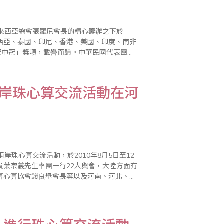
來西亞總會張羅尼會長的精心籌辦之下於
來西亞、泰國、印尼、香港、美國、印度、南非
冠中冠」獎項，載譽而歸。中華民國代表團由
晶瑩、李美春、周玲玲、林威旻、李孟玲等老
兩岸珠心算交流活動在河
珠心算交流活動，於2010年8月5日至12
員葉宗義先生率團一行22人與會，大陸方面有
算心算協會錢良舉會長等以及河南、河北、山
天的活動，對兩岸的珠算教育與民間社會文化層