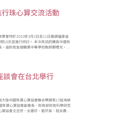
進行珠心算交流活動
會特於2010年3月2日至11日邀請福建省
討。 本次來訪的團員中還有
長、省財政金融職業中專學校教師鄭禮光，省
理事、省直單位離休幹部管理中心副主..
座談會在台北舉行
與大陸中國珠算心算協會聯合舉辦第17屆海峽
請中國珠算心算協會副會長、財政部財政科學研究
心算協會文志芳、米惠珍、劉芹英、程永康，