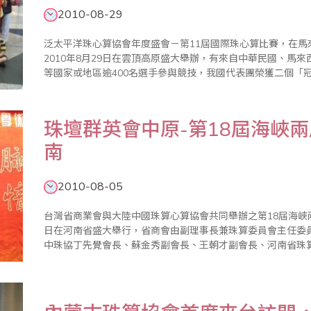
2010-08-29
泛太平洋珠心算協會年度盛會－第11屆國際珠心算比賽，在馬
2010年8月29日在雲頂高原盛大舉辦，有來自中華民國、馬
等國家或地區逾400名選手參與競技，我國代表團榮獲二個「
廖正輝會長率劉廷春、楊程焰、歐國欽、廖蕙婉、傅俊升、張
師及選手、家長一行..
珠壇群英會中原-第18屆海峽
南
2010-08-05
台灣省商業會與大陸中國珠算心算協會共同舉辦之第18屆海峽兩岸
日在河南省盛大舉行，省商會由副理事長兼珠算委員會主任委
中珠協丁先覺會長、蘇金秀副會長、王朝才副會長、河南省珠
西、安徽、新疆、青海等10餘個省市代表與會，透過為期八
面進行..