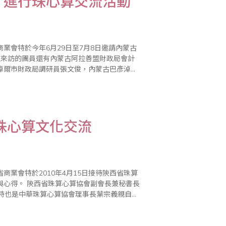
，進行珠心算交流活動
業會特於今年6月29日至7月8日邀請內蒙古
淖爾市財政局調研員張文俊，內蒙古巴彥淖爾
全保，內蒙古赤峰市財政局調研員任國富..
珠心算文化交流
業會特於2010年4月15日接待陝西省珠算
會長兼秘書長
同時也是中華珠算心算協會理事長葉宗義親自接
待。 訪問團員包括西安市珠算心算協會副會長張士堂、寶雞市金台區教育局股長陳 豔、寶雞市陳..