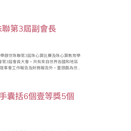
、山西省朔州市珠算協會秘書長高晉長、新疆
聯第3屆副會長
酒店舉辦世珠聯第3屆珠心算比賽及珠心算教育學
會第3屆會員大會，共有來自世界各國和地區
屆理事會工作報告及財務報告外，重頭戲為世
珠算心算協會會長丁先覺先生為第3屆會長，台
手囊括6個壹等獎5個