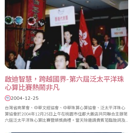
啟迪智慧，跨越國界-第六屆泛太平洋珠
心算比賽熱鬧非凡
2004-12-25
台灣省商業會、中華文經協會、中華珠算心算協會、泛太平洋珠心
算協會於2004年12月25日上午在桃園市住都大飯店共同聯合主辦第
六屆泛太平洋珠心算比賽暨頒獎典禮。當天除邀請貴賓蒞臨致詞及
頒獎外，並有台灣珠算專家學者、泛太平洋珠心算協會中華民國總
會、馬來西亞總會、泰國總會、加拿大總會、印尼總會、新加坡總