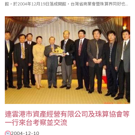
館，於2004年12月19日落成開館，台灣省商業會暨珠算界同好也於
館區捐贈發揚珠算紀念碑同賀，於開館當天同步揭幕。珠算是一項
源遠流長的計算技藝，當社會型態逐漸發展後，商業交易行為也一
步步的擴展，計數計算的需求也逐漸進入人類的生活，珠算以其操
作簡單、體積小巧、方便實用、運算豐富的優勢，在各..
連雲港市資產經營有限公司及珠算協會等
一行來台考察並交流
2004-12-10