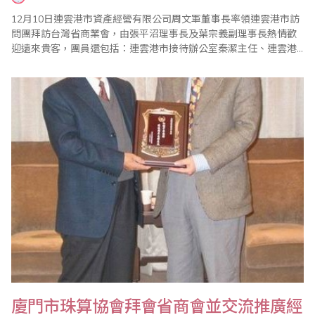
12月10日連雲港市資產經營有限公司周文軍董事長率領連雲港市訪
問團拜訪台灣省商業會，由張平沼理事長及葉宗義副理事長熱情歡
迎遠來貴客，團員還包括：連雲港市接待辦公室秦潔主任、連雲港
市財政局副局長兼珠算協會會長朱國兵副局長、連雲港市國稅局孫
亞華副局長、連雲港海通集團有限責任公司倪愛傳總經理、連雲港
市港務總公司李德明總經理等一行6人。張理事長表示，江蘇省發展
快速，日新月異，曾多次造訪，但每次都有不同的感..
廈門市珠算協會拜會省商會並交流推廣經