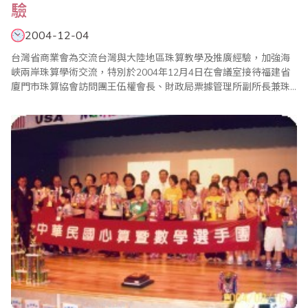
驗
2004-12-04
台灣省商業會為交流台灣與大陸地區珠算教學及推廣經驗，加強海
峽兩岸珠算學術交流，特別於2004年12月4日在會議室接待福建省
廈門市珠算協會訪問團王伍權會長、財政局票據管理所副所長兼珠
算協會秘書長邱姝娉副所長、商校楊阮治教師以及學生全文、尤璐
璐等一行5人。訪問團一行人於12月4日上午邀請到會訪問，除了介
紹雙方成員外，葉宗義副理事長也與來訪人員交換意見，在兩岸各
項珠算活動中進行交流，未來期望持續互訪及交..