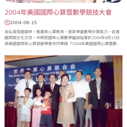
2004年美國國際心算暨數學競技大會
2004-08-15
為弘揚我國國粹，推廣珠心算教育，提昇學童數學計算能力，促進
國際間文化交流，中華民國珠心算數學腦訓協會於2004年8月15日
與美國國際珠心算發展學會共同舉辦『2004年美國國際心算暨數學
競技大會』；而本次代表參賽的選手，皆是九十三年度腦訓盃選拔
之第一、二、三名或由各教練推薦之績優選手。中華民國代表團於8
月11日組團前往美國洛杉磯，美國國際珠心算發展學會會長
Charles Wu與主任委員翁碧輝老師已於..