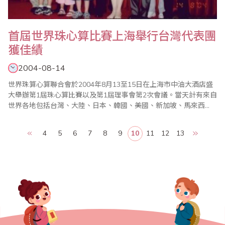
首屆世界珠心算比賽上海舉行台灣代表團
獲佳績
2004-08-14
世界珠算心算聯合會於2004年8月13至15日在上海市中油大酒店盛
大舉辦第1屆珠心算比賽以及第1屆理事會第2次會議。當天計有來自
世界各地包括台灣、大陸、日本、韓國、美國、新加坡、馬來西
亞、東加王國、泰國、汶萊、澳洲、加拿大、印尼、委內瑞拉、香
港、澳門等世界各國或地區近千名同好及選手與會，可稱為全球珠
4
5
6
7
8
9
10
11
12
13
算界的盛事。2004年8月雖然如以往在放暑假，但是對於珠算界來
說可是熱鬧滾滾，繼台灣地區珠算界業於8..