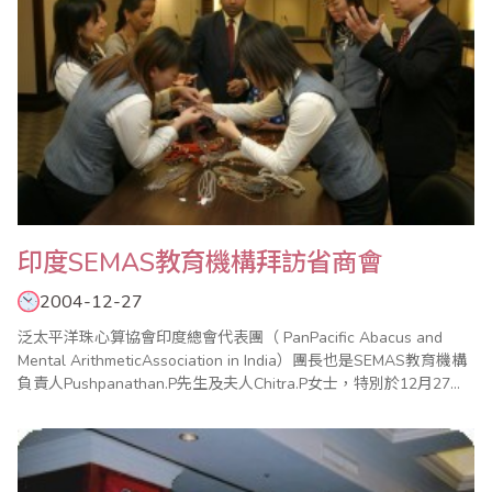
印度SEMAS教育機構拜訪省商會
2004-12-27
泛太平洋珠心算協會印度總會代表團（ PanPacific Abacus and
Mental ArithmeticAssociation in India）團長也是SEMAS教育機構
負責人Pushpanathan.P先生及夫人Chitra.P女士，特別於12月27日
拜訪台灣省商業會，省商會以熱情歡迎遠來貴客。代表團於12月24
日下午2時45分抵達中正國際機場，來台參加中華民國、馬來西亞、
泰國、加拿..