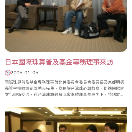
日本國際珠算普及基金專務理事來訪
2005-01-05
國際珠算普及基金專務理事兼北美委員會委員會委員長及京都明德
高等學校教諭岡部秀夫先生，為瞭解台灣珠心算教育，促進國際間
文化學術交流，在台灣珠算教育協會李勝理事長陪同下，特別於
2005年1月5日下午蒞會拜訪，本會由葉宗義副理事長親自接待。 葉
宗義副理事長也與岡部秀夫先生交換意見，談到中日兩國都是綿延
珠算文化的國家，目前世界上至少有40餘國在推動珠算教育，均為
由台灣、日本及中國大陸傳承出去。其中以日本、..