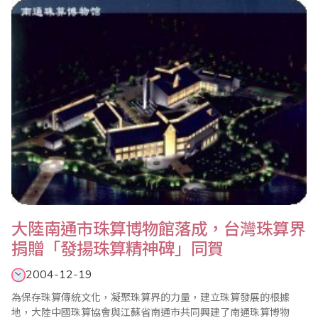
會、美國總會、印度總會、香港總會等會員單位組團參加，共計236
位選手，以及家長來賓近千人與會，為繼8月..
大陸南通市珠算博物館落成，台灣珠算界
捐贈「發揚珠算精神碑」同賀
2004-12-19
為保存珠算傳統文化，凝聚珠算界的力量，建立珠算發展的根據
地，大陸中國珠算協會與江蘇省南通市共同興建了南通珠算博物