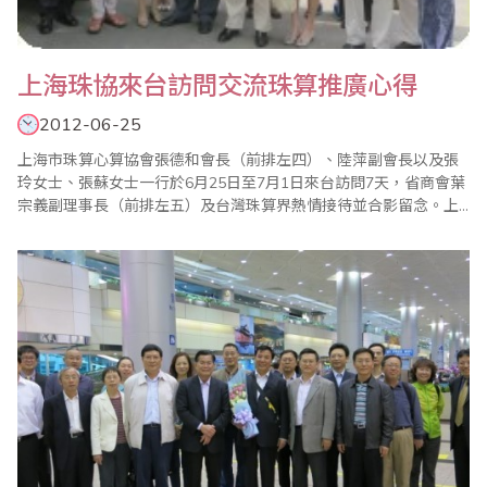
上海珠協來台訪問交流珠算推廣心得
2012-06-25
上海市珠算心算協會張德和會長（前排左四）、陸萍副會長以及張
玲女士、張蘇女士一行於6月25日至7月1日來台訪問7天，省商會葉
宗義副理事長（前排左五）及台灣珠算界熱情接待並合影留念。上
海市珠算協會在張德和會長多年來的引領下，結合當地政府教育部
門，對於珠算普及推廣、老齡弱智特殊教育等，以及對珠算與傳統
文化的歷史關係、珠算與數學的淵源脈絡均有深入的研究並獲得豐
富的成果，也在此次的交流活動中與台灣珠算界暢談..