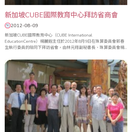
新加坡CUBE國際教育中心拜訪省商會
2012-08-09
新加坡CUBE國際教育中心（CUBE International
EducationCentre）楊麗遐主任於2012年8月9日在珠算委員會郭春
生執行委員的陪同下拜訪省會，由林元翔副秘書長、珠算委員會楊
程焰駐會執行委員共同接待。林副秘書長在會談中簡介省商會及珠
算委員會的概況，也針對省商會在台灣以及海外的珠心算教學師
資、比賽、檢定等經驗交換意見。楊主任亦介紹該中心成立於2002
年，目前開設的課程涵蓋..