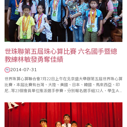
世珠聯第五屆珠心算比賽 六名國手暨總
教練林敏發勇奪佳績
2014-07-31
世界珠算心算聯合會7月22日上午在北京盛大舉辦第五屆世界珠心算
比賽，本屆比賽有台灣、大陸、美國、日本、韓國、馬來西亞、印
尼…等23個會員單位推派選手參賽，分別報名選手組32人、學生Ａ
組Ｂ組107人、學前組56人。台灣省商業會亦推派選手組3人、學生
Ａ組3人組成代表隊，由葉宗義副理事長擔任領隊，林敏發老師擔任
總教練，施美鈴老師亦推派選手參加，與其他代表隊同場競技，爭
取這世界比賽的榮耀。午9時世界珠算心..