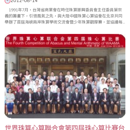
2012-08-14
1991年7月，台灣省商業會在時任珠算振興委員會主任委員葉宗
義的籌畫下，引領風氣之先，與大陸中國珠算心算協會在北京共同
舉辦了首屆海峽兩岸珠算學術交流會暨少年珠算觀摩賽，並協議每
年輪流主辦一次海峽兩岸珠算學術交流活動。轉眼20年時光飛逝，
第20屆海峽兩岸珠算觀摩聯誼活動，在中國珠算心算協會及四川省
珠算協會的細心籌備下，於10月14日起在四川舉行，並進行為期八
天的參觀訪問行程。10月14日下午，台灣..
世界珠算心算聯合會第四屆珠心算比賽台