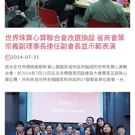
世界珠算心算聯合會改選換屆 省商會葉
宗義副理事長連任副會長並示範表演
2014-07-31
結合全世界積極推動珠算心算國家或地區所組成的世界珠算心算聯
合會，於2014年7月22日在北京舉辦第四屆會員大會暨第五屆珠心
算比賽，共有來自世界各個國家和地區的37個會員單位與會，台灣
計有台灣省商業會葉宗義副理事長、台灣珠算教育協會李勝理事
長、台北市珠算心算學會楊程焰理事長、桃園縣多元教育發展協會
施美鈴理事長等出席，以及林敏發、陳賀斌、蔡雅秋等老師與會。
本次大會由於去年（2013）12月聯合國教科文..