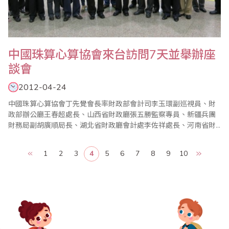
中國珠算心算協會來台訪問7天並舉辦座
談會
2012-04-24
中國珠算心算協會丁先覺會長率財政部會計司李玉環副巡視員、財
政部辦公廳王春超處長、山西省財政廳張五勝監察專員、新疆兵團
財務局副胡廣順局長、湖北省財政廳會計處李佐祥處長、河南省財
政科學研究所張延安副所長、雲南省財政廳政策研究處董兆平副處
長、廣東省財政廳會計處陳勝文副處長、陝西省西安市財政局科教
1
2
3
4
5
6
7
8
9
10
文處孫華處長、安徽省馬鞍山財政局何桂芳總會計師、四川省德陽
市財政局袁先立副局長、福建省廈門市行政事業資產管理中..