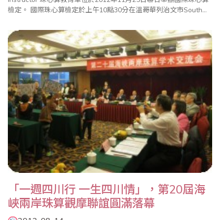
檢定。 國際珠心算檢定於上午10點30分在溫哥華列治文市South
Arm社區中心大樓舉行，參加檢定的學生來自大溫哥華地區多所學
校，不只是海外台裔學生，更包含中國、香港、越南、菲律賓籍的
學生，還有溫哥華當地的白人學..
「一週四川行 一生四川情」，第20屆海
峽兩岸珠算觀摩聯誼圓滿落幕