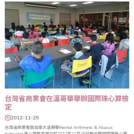
單位外，也遊覽台灣北、中、南部等重點城市及景點，訪問團一行
對台灣的寶島風情、好山好水，以及朋友們的好客熱情都留下難忘
的回憶。 ..
台灣省商業會在溫哥華舉辦國際珠心算檢
定
2012-11-25
台灣省商業會與加拿大溫哥華Mental Arithmetic & Abacus
Instructor 珠心算教育單位於2012年11月25日聯合舉辦國際珠心算