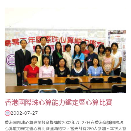
平、杭州市蕭山區珠算協會秘書長蔣關其、諸暨市珠算協會理事長
趙一平、浙江省珠算協會理事駱 超等一行8人，於2002年10月17
日來台進行為期8天之文教交流訪問。訪問團一行於10月17日上午
11時55分抵達中正國際機場，本會派員到..
香港國際珠心算能力鑑定暨心算比賽
2002-07-27
香港國際珠心算專業教育機構於2002年7月27日在香港舉辦國際珠
心算能力鑑定暨心算比賽圓滿結束，當天計有280人參加。本次大會