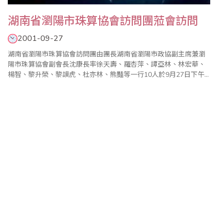
湖南省瀏陽市珠算協會訪問團蒞會訪問
2001-09-27
湖南省瀏陽市珠算協會訪問團由團長湖南省瀏陽市政協副主席兼瀏
陽市珠算協會副會長沈康長率徐天壽、羅杏萍、譚亞林、林宏華、
楊智、黎升榮、黎謨虎、杜亦林、熊豔等一行10人於9月27日下午
在台北市兒童教育學會理事長汪一郎的陪同下拜訪台灣省商業
會。 為歡迎湖南省瀏陽市珠算協會來訪，本會特別安排座談會並
進行意見交流，由廖副理事長金順親自主持，並有大陸商務發展委
員會副主任委員林伍助、珠算委員會執行顧問陳..