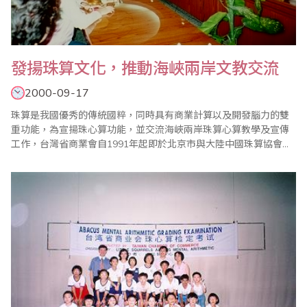
發揚珠算文化，推動海峽兩岸文教交流
2000-09-17
珠算是我國優秀的傳統國粹，同時具有商業計算以及開發腦力的雙
重功能，為宣揚珠心算功能，並交流海峽兩岸珠算心算教學及宣傳
工作，台灣省商業會自1991年起即於北京市與大陸中國珠算協會共
同舉辦﹁海峽兩岸珠算學術交流會暨少年珠算觀摩聯誼賽﹂，隨後
第2屆於深圳市、第3屆於台北市、第4屆於吉林長春市，第5屆於台
北市、第6屆於新疆烏魯木齊市、第7屆於高雄市、第8屆於安徽黃山
市、第9屆於台北市，迄今年已堂堂邁入第1..