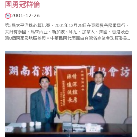
團勇冠群倫
2001-12-28
第3屆太平洋珠心算比賽，2001年12月28日在泰國曼谷隆重舉行，
共計有泰國、馬來西亞、新加坡、印尼、加拿大、美國、香港及台
灣8個國家及地區參與。中華民國代表團由台灣省商業會珠算委員會
主任委員廖金順先生擔任名譽團長，珠算界前輩陳士忠、楊松福、
劉廷春3位先生擔任顧問。另由廖正輝先生擔任本次共283人代表團
的團長。本團的組成和前兩屆雷同，在8月份舉行選手選拔賽，由於
第1屆（台北）及第2屆（吉隆坡）的成..