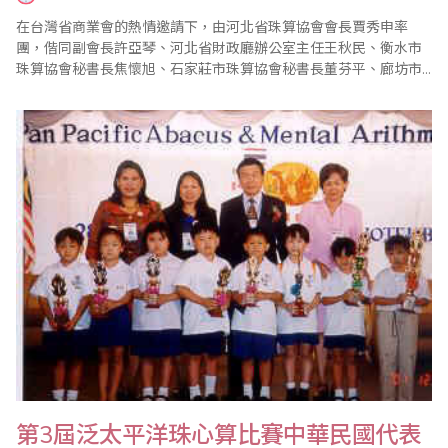
在台灣省商業會的熱情邀請下，由河北省珠算協會會長賈秀申率
團，偕同副會長許亞琴、河北省財政廳辦公室主任王秋民、衡水市
珠算協會秘書長焦懷旭、石家莊市珠算協會秘書長董芬平、廊坊市
珠算協會會長張懷彔、河北省中華會計函授學校副校長黃英輝、秦
皇島市珠算協會秘書長李文學、承德市珠算協會會長司玉和、滄州
市珠算協會會長何文奎、邢台市珠算協會會長胡朝元、唐山市珠算
協會副會長徐化榮13人，於2002年1月8日至17日來..
第3屆泛太平洋珠心算比賽中華民國代表