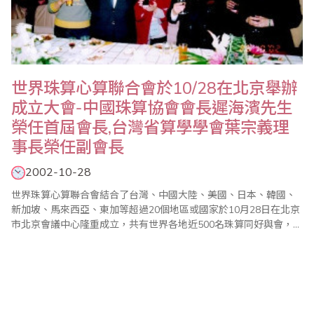
世界珠算心算聯合會於10/28在北京舉辦
成立大會-中國珠算協會會長遲海濱先生
榮任首屆會長,台灣省算學學會葉宗義理
事長榮任副會長
2002-10-28
世界珠算心算聯合會結合了台灣、中國大陸、美國、日本、韓國、
新加坡、馬來西亞、東加等超過20個地區或國家於10月28日在北京
市北京會議中心隆重成立，共有世界各地近500名珠算同好與會，台
灣省商業會張理事長平沼並應邀於大會中致詞演說。當天大會除通
過組織章程外，並選出中國珠算協會會長遲海濱先生擔任首屆會
長，台灣省算學學會葉理事長宗義擔任副會長。（圖為：大陸財政
部項部長懷誠、張理事長平沼於大會餐宴中和台灣..