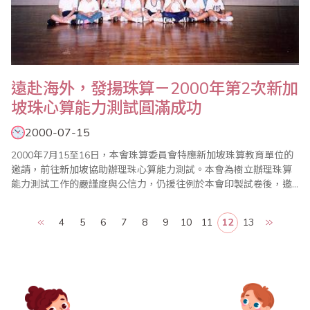
遠赴海外，發揚珠算－2000年第2次新加
坡珠心算能力測試圓滿成功
2000-07-15
2000年7月15至16日，本會珠算委員會特應新加坡珠算教育單位的
邀請，前往新加坡協助辦理珠心算能力測試。本會為樹立辦理珠算
能力測試工作的嚴謹度與公信力，仍援往例於本會印製試卷後，邀
請珠算老師攜帶試卷前往當地協助辦理測試工作，並於測試結束後
將試卷攜帶回台灣批閱，預定1個月內完成試卷批閱及製發合格證書
4
5
6
7
8
9
10
11
12
13
工作，讓新加坡的學子能順利的驗收自己在1年的珠心算學習過程中
所獲得的成績。 由於身為台灣地區最..