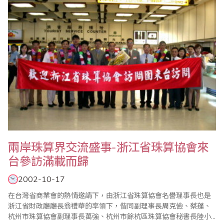
（北京市財政局副局長）周振東（黑龍江省珠算協..
兩岸珠算界交流盛事-浙江省珠算協會來
台參訪滿載而歸
2002-10-17
在台灣省商業會的熱情邀請下，由浙江省珠算協會名譽理事長也是
浙江省財政廳廳長翁禮華的率領下，偕同副理事長周克儉、蔡蓬、
杭州市珠算協會副理事長萬強、杭州市餘杭區珠算協會秘書長陸小