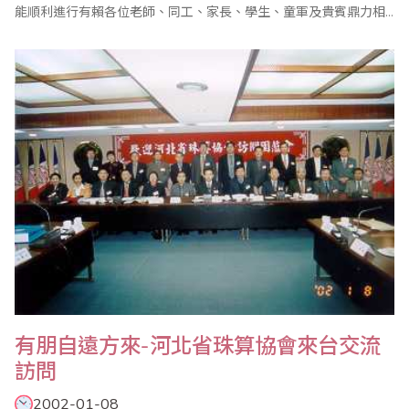
能順利進行有賴各位老師、同工、家長、學生、童軍及貴賓鼎力相
助。感謝台灣省商業會珠算委員會執行顧問陳士忠老師蒞臨指導，
大會主席由國珠董事局成員法律系博士兼外國註冊律師BENSON先
生擔任、副主席由英國特許公認會計師公會員梁金勝先生、台灣省
商業會珠算委員會委員劉錦萍女士擔任，並..
有朋自遠方來-河北省珠算協會來台交流
訪問
2002-01-08