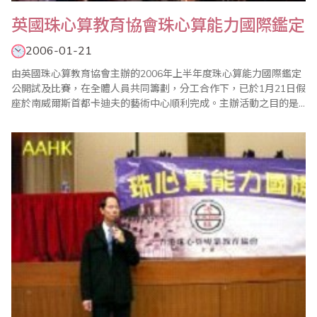
英國珠心算教育協會珠心算能力國際鑑定
2006-01-21
由英國珠心算教育協會主辦的2006年上半年度珠心算能力國際鑑定
公開試及比賽，在全體人員共同籌劃，分工合作下，已於1月21日假
座於南威爾斯首都卡迪夫的藝術中心順利完成。主辦活動之目的是
為宣揚珠算心算啟迪智慧功能，讓小朋友能更加體會學習珠心算的
樂趣，同時希望透過比賽形式增進小朋友實力，進而培養其榮譽
感，加上規模嚴緊的檢定制度，可以幫助他們確認珠算和心算的國
際水平和程度。本會衷心感謝台灣省商業會珠算委員..