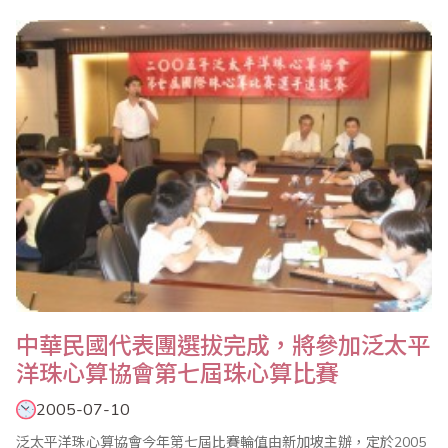
2005年8月25日至29日前往大陸上海、南通、鎮江、蘇州等地舉辦
海外珠算觀摩研習營，同時訪問珠算界知名的上海市少兒珠心算進
修學校與南通珠算博物館並舉辦教學研討會，沿途並參觀訪問大陸
南通、鎮江、蘇州、上海等地著名景點。本研習營..
中華民國代表團選拔完成，將參加泛太平
洋珠心算協會第七屆珠心算比賽
2005-07-10
泛太平洋珠心算協會今年第七屆比賽輪值由新加坡主辦，定於2005