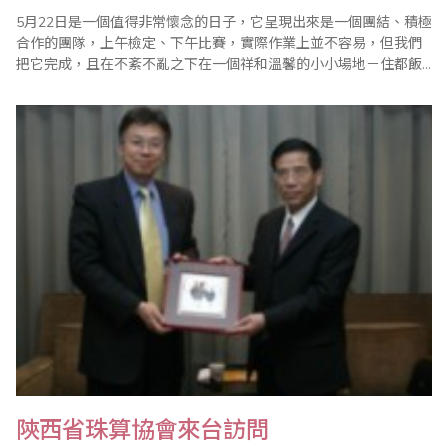
5月22日是一個值得非常懷念的日子，它呈現出來是一個團結、積極
合作的團隊，上午檢定、下午比賽，實際作業上並不容易，但我們
把它完成，且在不紊不亂之下在一個祥和溫馨的小小場地－住都飯
店舉辦海峽兩岸珠心算通信比賽2005年春季賽。 感謝陳士忠國家教
練現場的指導及鍾健美老師、各單位老師積極配合，使得現場比賽
及評分非常快速，每位家長都讚不絕口，讓大會工作同仁覺得莫大
的光榮，其實歸功於團結－讓我由衷的感..
陝西省珠算協會來台訪問