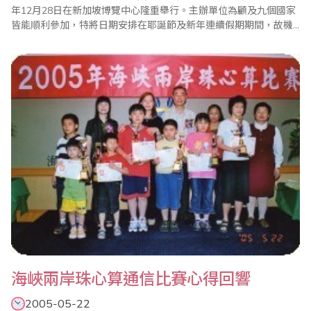
年12月28日在新加坡博覽中心隆重舉行。主辦單位為顧及九個國家
皆能順利參加，特將日期安排在耶誕節及新年連續假期期間，故機
位取得、酒店住宿、交通安排較不易，因此團費較平時高，但台灣
同業及選手們卻未因此降低參與熱忱。消息一出，各地同業無不積
極爭取選拔機會，因此中華民國總會定於7月10日上午10時起在台
灣省商業會會議室舉辦參賽選手選拔賽，報名..
海峽兩岸珠心算通信比賽心得回響
2005-05-22