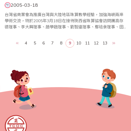
2005-03-18
台灣省商業會為推廣台灣與大陸地區珠算教學經驗，加強海峽兩岸
學術交流，特於2005年3月18日在接待陜西省珠算協會訪問團高存
德理事、李大興理事、趙學啟理事、劉智遠理事、鄢培彔理事、田
景山理事等一行6人。訪問團於3月18日下午邀請到會訪問，省商會
以熱情歡迎遠來貴客。會中除了介紹雙方成員外，並相互針對兩岸
4
5
6
7
8
9
10
11
12
13
經貿的互動及珠心算的推廣交換意見，期望未來能透過岸的互訪帶
動友誼、商機。陜西省珠算協會訪問團應中華..