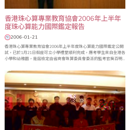
香港珠心算專業教育協會2006年上半年
度珠心算能力國際鑑定報告
2006-01-21
香港珠心算專業教育協會2006年上半年度珠心算能力國際鑑定公開
試，已於1月21日假座可立小學禮堂順利完成，應考學生來自全港各
小學和幼稚園，是屆檢定由省商會珠算委員會委派的監考官吳百明
會長及劉錦萍女土負責監考。本會相信規模嚴緊的檢定制度，可以
幫助學員確認珠算和心算的國際水平和程度，亦能真正反影他們的
能力和提升小朋友的腦力智慧；本會為有效地確立檢定的標準制
度，特別增設了網上在線檢定系统，考生可透過網上..