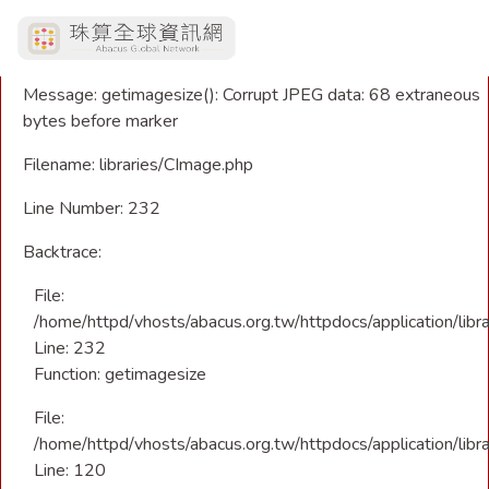
A PHP Error was encountered
Severity: Warning
Message: getimagesize(): Corrupt JPEG data: 68 extraneous
bytes before marker
Filename: libraries/CImage.php
Line Number: 232
Backtrace:
File:
/home/httpd/vhosts/abacus.org.tw/httpdocs/application/libr
Line: 232
Function: getimagesize
File:
/home/httpd/vhosts/abacus.org.tw/httpdocs/application/libra
Line: 120