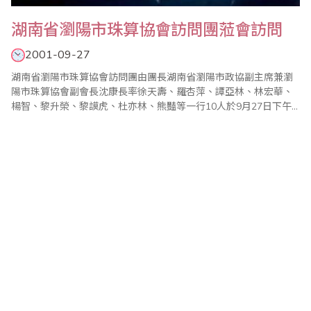
湖南省瀏陽市珠算協會訪問團蒞會訪問
2001-09-27
湖南省瀏陽市珠算協會訪問團由團長湖南省瀏陽市政協副主席兼瀏
陽市珠算協會副會長沈康長率徐天壽、羅杏萍、譚亞林、林宏華、
楊智、黎升榮、黎謨虎、杜亦林、熊豔等一行10人於9月27日下午
在台北市兒童教育學會理事長汪一郎的陪同下拜訪台灣省商業
會。 為歡迎湖南省瀏陽市珠算協會來訪，本會特別安排座談會並
進行意見交流，由廖副理事長金順親自主持，並有大陸商務發展委
員會副主任委員林伍助、珠算委員會執行顧問陳..