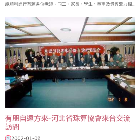
能順利進行有賴各位老師、同工、家長、學生、童軍及貴賓鼎力相
助。感謝台灣省商業會珠算委員會執行顧問陳士忠老師蒞臨指導，
大會主席由國珠董事局成員法律系博士兼外國註冊律師BENSON先
生擔任、副主席由英國特許公認會計師公會員梁金勝先生、台灣省
商業會珠算委員會委員劉錦萍女士擔任，並..
有朋自遠方來-河北省珠算協會來台交流
訪問
2002-01-08