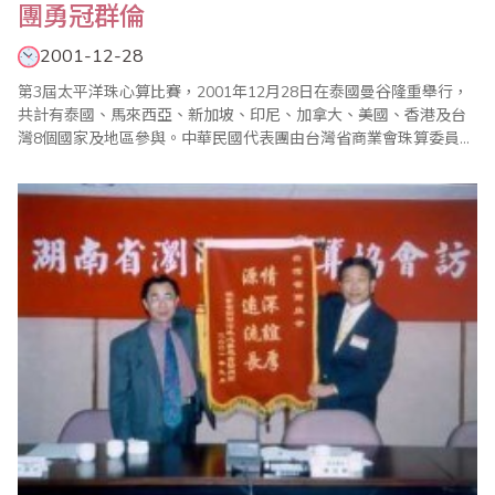
團勇冠群倫
2001-12-28
第3屆太平洋珠心算比賽，2001年12月28日在泰國曼谷隆重舉行，
共計有泰國、馬來西亞、新加坡、印尼、加拿大、美國、香港及台
灣8個國家及地區參與。中華民國代表團由台灣省商業會珠算委員會
主任委員廖金順先生擔任名譽團長，珠算界前輩陳士忠、楊松福、
劉廷春3位先生擔任顧問。另由廖正輝先生擔任本次共283人代表團
的團長。本團的組成和前兩屆雷同，在8月份舉行選手選拔賽，由於
第1屆（台北）及第2屆（吉隆坡）的成..