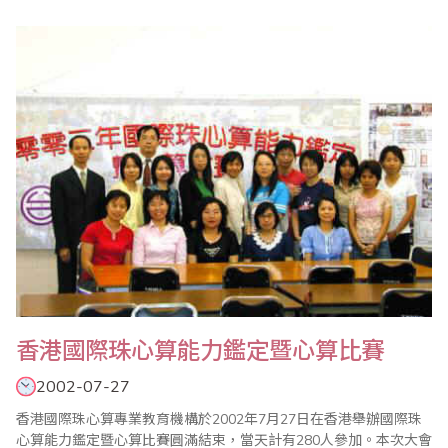
平、杭州市蕭山區珠算協會秘書長蔣關其、諸暨市珠算協會理事長
趙一平、浙江省珠算協會理事駱 超等一行8人，於2002年10月17
日來台進行為期8天之文教交流訪問。訪問團一行於10月17日上午
11時55分抵達中正國際機場，本會派員到..
香港國際珠心算能力鑑定暨心算比賽
2002-07-27
香港國際珠心算專業教育機構於2002年7月27日在香港舉辦國際珠
心算能力鑑定暨心算比賽圓滿結束，當天計有280人參加。本次大會