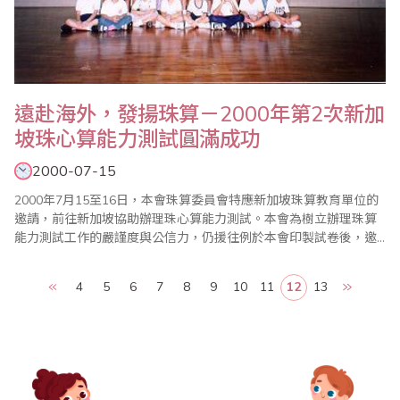
遠赴海外，發揚珠算－2000年第2次新加
坡珠心算能力測試圓滿成功
2000-07-15
2000年7月15至16日，本會珠算委員會特應新加坡珠算教育單位的
邀請，前往新加坡協助辦理珠心算能力測試。本會為樹立辦理珠算
能力測試工作的嚴謹度與公信力，仍援往例於本會印製試卷後，邀
請珠算老師攜帶試卷前往當地協助辦理測試工作，並於測試結束後
將試卷攜帶回台灣批閱，預定1個月內完成試卷批閱及製發合格證書
4
5
6
7
8
9
10
11
12
13
工作，讓新加坡的學子能順利的驗收自己在1年的珠心算學習過程中
所獲得的成績。 由於身為台灣地區最..