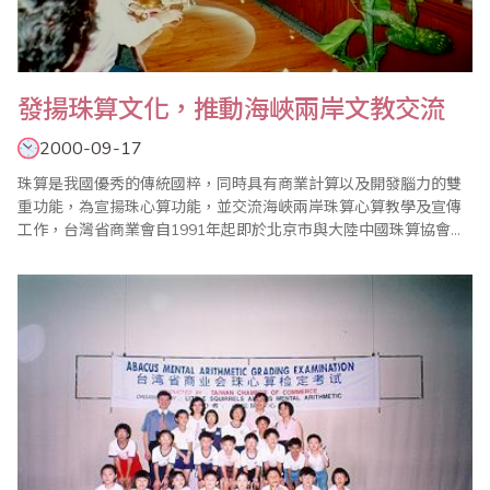
發揚珠算文化，推動海峽兩岸文教交流
2000-09-17
珠算是我國優秀的傳統國粹，同時具有商業計算以及開發腦力的雙
重功能，為宣揚珠心算功能，並交流海峽兩岸珠算心算教學及宣傳
工作，台灣省商業會自1991年起即於北京市與大陸中國珠算協會共
同舉辦﹁海峽兩岸珠算學術交流會暨少年珠算觀摩聯誼賽﹂，隨後
第2屆於深圳市、第3屆於台北市、第4屆於吉林長春市，第5屆於台
北市、第6屆於新疆烏魯木齊市、第7屆於高雄市、第8屆於安徽黃山
市、第9屆於台北市，迄今年已堂堂邁入第1..