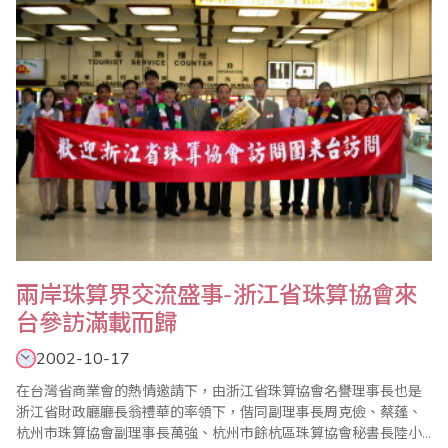
（北京市財政局副局長）周振東（黑龍江省珠算協..
兩岸珠算界交流盛事-浙江省珠算協會來
台參訪滿載而歸
2002-10-17
在台灣省商業會的熱情邀請下，由浙江省珠算協會名譽理事長也是
浙江省財政廳廳長翁禮華的率領下，偕同副理事長周克儉、蔡蓬、
杭州市珠算協會副理事長萬強、杭州市餘杭區珠算協會秘書長陸小