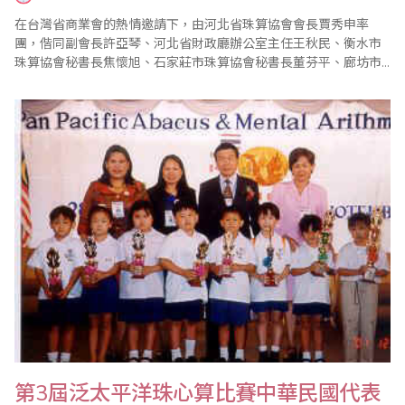
在台灣省商業會的熱情邀請下，由河北省珠算協會會長賈秀申率
團，偕同副會長許亞琴、河北省財政廳辦公室主任王秋民、衡水市
珠算協會秘書長焦懷旭、石家莊市珠算協會秘書長董芬平、廊坊市
珠算協會會長張懷彔、河北省中華會計函授學校副校長黃英輝、秦
皇島市珠算協會秘書長李文學、承德市珠算協會會長司玉和、滄州
市珠算協會會長何文奎、邢台市珠算協會會長胡朝元、唐山市珠算
協會副會長徐化榮13人，於2002年1月8日至17日來..
第3屆泛太平洋珠心算比賽中華民國代表