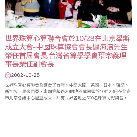
世界珠算心算聯合會於10/28在北京舉辦
成立大會-中國珠算協會會長遲海濱先生
榮任首屆會長,台灣省算學學會葉宗義理
事長榮任副會長
2002-10-28
世界珠算心算聯合會結合了台灣、中國大陸、美國、日本、韓國、
新加坡、馬來西亞、東加等超過20個地區或國家於10月28日在北京
市北京會議中心隆重成立，共有世界各地近500名珠算同好與會，台
灣省商業會張理事長平沼並應邀於大會中致詞演說。當天大會除通
過組織章程外，並選出中國珠算協會會長遲海濱先生擔任首屆會
長，台灣省算學學會葉理事長宗義擔任副會長。（圖為：大陸財政
部項部長懷誠、張理事長平沼於大會餐宴中和台灣..