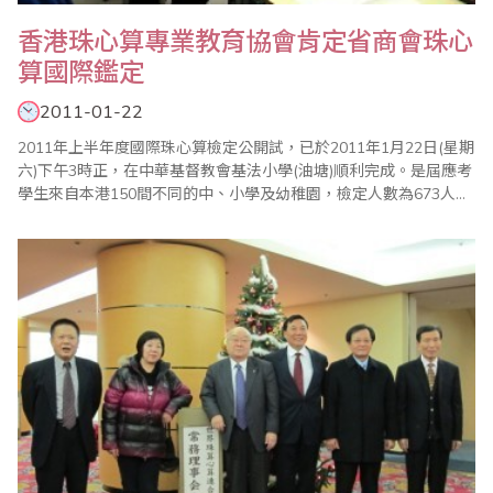
香港珠心算專業教育協會肯定省商會珠心
算國際鑑定
2011-01-22
2011年上半年度國際珠心算檢定公開試，已於2011年1月22日(星期
六)下午3時正，在中華基督教會基法小學(油塘)順利完成。是屆應考
學生來自本港150間不同的中、小學及幼稚園，檢定人數為673人。
本會尤衷地感謝中華基督教會基法小學(油塘)的協助，與及各家長和
學生的支持，特別感謝本會各位導師的專業服務態度和精神，至令
考試流程得以順利圓滿地進行。以有形的成績來看兒童無形的潛能
發展，認證系統的確是衡量..