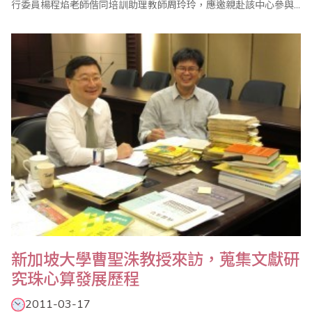
行委員楊程焰老師偕同培訓助理教師周玲玲，應邀親赴該中心參與
教學。據楊程焰表示，此次培訓學員，從完全不會到六級珠心算程
度，不但展現該中心培訓學員認真用心，優質的學與教的一面，從
該中心負責的Datin女士親自全程參與學習，更凸顯該中心辦好珠心
算教育的企圖心。我們欣喜..
新加坡大學曹聖洙教授來訪，蒐集文獻研
究珠心算發展歷程
2011-03-17