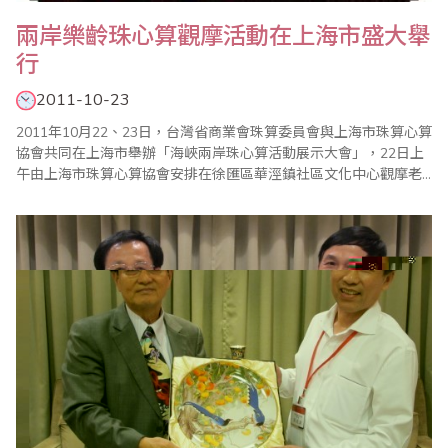
兩岸樂齡珠心算觀摩活動在上海市盛大舉
行
2011-10-23
2011年10月22、23日，台灣省商業會珠算委員會與上海市珠算心算
協會共同在上海市舉辦「海峽兩岸珠心算活動展示大會」，22日上
午由上海市珠算心算協會安排在徐匯區華涇鎮社區文化中心觀摩老
年珠算心算健腦教學並座談，23日上午由省商會葉宗義副理事長親
率四位67歲以上的長青選手在上海科學會堂進行心算表演，葉副理
事長並發表「『珠心算』-兒童的未來老人的將來」演說。兩天的活
動讓海峽兩岸與會的專家學者對於老年..