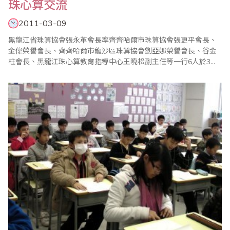
珠心算交流
2011-03-09
黑龍江省珠算協會張永革會長率齊齊哈爾市珠算協會張更平會長、
金偉榮譽會長、齊齊哈爾市龍沙區珠算協會劉亞娜榮譽會長、谷金
柱會長、黑龍江珠心算教育指導中心王曉松副主任等一行6人於3月9
日拜訪台灣省商業會，由葉宗義副理事長親自接待，雙方洽談甚為
融洽。 葉宗義副理事長在致詞中除介紹台灣目前珠算發展現況外，
也強調學習珠心算有啟迪兒童智慧的功能，珠算也是減緩高齡人口
失智、增強腦力的最佳學習工具..