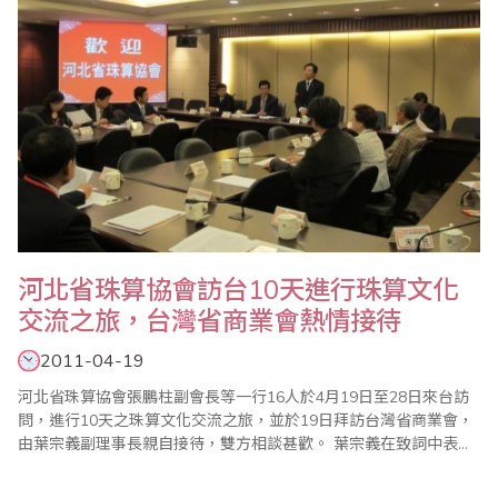
河北省珠算協會訪台10天進行珠算文化
交流之旅，台灣省商業會熱情接待
2011-04-19
河北省珠算協會張鵬柱副會長等一行16人於4月19日至28日來台訪
問，進行10天之珠算文化交流之旅，並於19日拜訪台灣省商業會，
由葉宗義副理事長親自接待，雙方相談甚歡。 葉宗義在致詞中表
示，省商會自2000年前往河北省參加第10屆海峽兩岸珠算學術交流
會暨少年珠算觀摩聯誼賽後，就與河北省珠算協會展開密切的交流