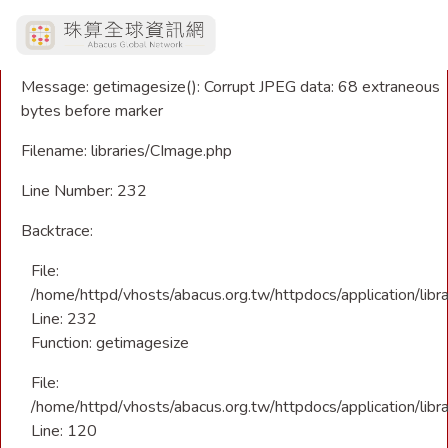
A PHP Error was encountered
Severity: Warning
Message: getimagesize(): Corrupt JPEG data: 68 extraneous
bytes before marker
Filename: libraries/CImage.php
Line Number: 232
Backtrace:
File:
/home/httpd/vhosts/abacus.org.tw/httpdocs/application/libr
Line: 232
Function: getimagesize
File:
/home/httpd/vhosts/abacus.org.tw/httpdocs/application/libra
Line: 120