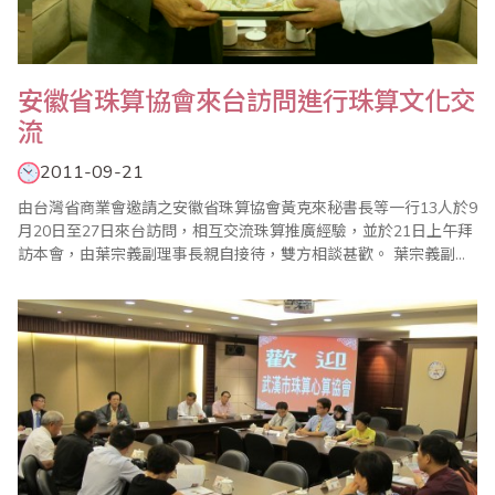
安徽省珠算協會來台訪問進行珠算文化交
流
2011-09-21
由台灣省商業會邀請之安徽省珠算協會黃克來秘書長等一行13人於9
月20日至27日來台訪問，相互交流珠算推廣經驗，並於21日上午拜
訪本會，由葉宗義副理事長親自接待，雙方相談甚歡。 葉宗義副理
事長在致詞中表示，省商會自1998年前往安徽省參加第8屆海峽兩
岸珠算學術交流會暨少年珠算觀摩聯誼賽後，也陸陸續續在兩岸各
項交流活動中相互交換推廣心得，至今已超過10年，見到各位就像
見到老朋友一樣親切，非常..