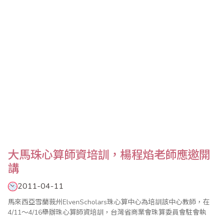
互訪，至今已有10年，見到各位就像見到老朋友一樣親切。他也介
紹了台灣目前珠算..
大馬珠心算師資培訓，楊程焰老師應邀開
講
2011-04-11
馬來西亞雪蘭莪州ElvenScholars珠心算中心為培訓該中心教師，在
4/11～4/16舉辦珠心算師資培訓，台灣省商業會珠算委員會駐會執