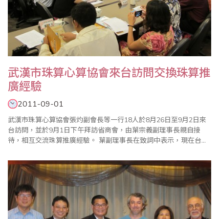
武漢市珠算心算協會來台訪問交換珠算推
廣經驗
2011-09-01
武漢市珠算心算協會張灼副會長等一行18人於8月26日至9月2日來
台訪問，並於9月1日下午拜訪省商會，由葉宗義副理事長親自接
待，相互交流珠算推廣經驗。 葉副理事長在致詞中表示，現在台灣
少子化，大陸也是，老年人口特別多，罹患老年失智症的危機也相
對較高，是社會要重視的問題，若透過珠心算的學習，刺激腦細胞
的活動，會是預防老年失智症的的方法之一，在7月31日台灣省商業
會舉辦的慶祝世界珠..