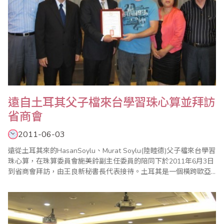
遠自土耳其父子檔來台學習珠心算並拜訪
省商會
2011-06-03
遠從土耳其來的HasanSoylu、Murat Soylu(陸睦德)父子檔來台學習
珠心算，在珠算委員會施美鈴副主任委員的陪同下於2011年6月3日
到省商會拜訪，由王良新秘書長代表接待。土耳其是一個橫跨歐亞
二洲的國家，全國總面積78.36萬平方公里，人口約7256萬人。其
中，土耳其族占80％以上，此外還有庫爾德、亞美尼亞、阿拉伯和
希臘等族。庫爾德族是土耳其最大的少數民族，約占土耳其人口
15％。約99..