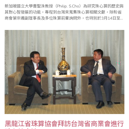
新加坡國立大學曹聖洙教授（Philip. S.Cho）為研究珠心算的歷史與
其對心智發展的功能，專程到台灣來蒐集珠心算相關文獻，除和省
商會葉宗義副理事長及多位珠算前輩詢問外，也特別於3月14日至
16日至省商會，在本會王良新秘書長、林元翔副秘書長、珠算委員
會楊程焰駐會執行委員等協助下，查閱文獻並提供相關資料。曹教
授畢業於美國麻省理工學院，在賓州州立大學取得歷史和社會學博
士，目前在新加坡大學亞洲研究中心..
黑龍江省珠算協會拜訪台灣省商業會進行