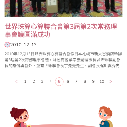
世界珠算心算聯合會第3屆第2次常務理
事會議圓滿成功
2010-12-13
2010年12月13日世界珠算心算聯合會假日本札幌市新大谷酒店舉辦
第3屆第2次常務理事會議，除省商會葉宗義副理事長以世珠聯副會
長的身份與會外，並有世珠聯會長丁先覺先生、副會長梶川真秀先
生、副會長黃鎬重先生、副會長兼秘書長王朝才先生、常務理事聶
天聲女士、副秘書長王妍玲、中國珠算心算協會蘇金秀副會長等出
1
2
3
4
5
6
7
8
9
10
席與會，另有張羅尼、黃惠姜等兩位副會長委託出席。會中除秘書
處針對第3屆世界珠算心算聯合會的活動計畫提..