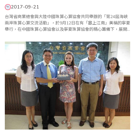
2017-09-21
台灣省商業總會與大陸中國珠算心算協會共同舉辦的「第24屆海峽
兩岸珠算心算交流活動」，於9月12日在有「塞上江南」美稱的寧夏
舉行，在中國珠算心算協會以及寧夏珠算協會的精心籌備下，展開
為期8天的參訪活動。首先9月13日在寧夏財政幹部教育中心舉行學
術交流會，台灣省商業總會由副理事長兼珠算委員會主任委員葉宗
義率團一行25人與會，與會成員還包括中國珠算心算協會王朝才副
會長、王妍玲秘書長、米慧珍副祕書長、寧夏..