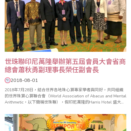
​世珠聯印尼萬隆舉辦第五屆會員大會省商
總會蕭秋勇副理事長榮任副會長
2018-08-01
2018年7月28日，結合世界各地珠心算專家學者與同好，共同組織
的世界珠算心算聯合會（World Association of Abacus and Mental
Arithmetic，以下簡稱世珠聯），假印尼萬隆的Harris Hotel 盛大舉
辦第五屆會員大會暨第七屆珠心算比賽，並改選新一屆的領導階
層，選出大陸中國珠算協會會長劉建華(右圖左四)為第五屆世珠聯會
長，代表省商總出席的副理事長蕭秋勇..