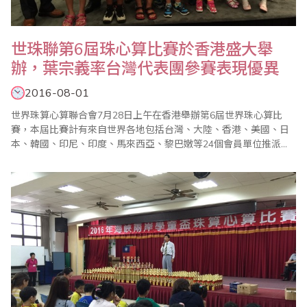
世珠聯第6屆珠心算比賽於香港盛大舉
辦，葉宗義率台灣代表團參賽表現優異
2016-08-01
世界珠算心算聯合會7月28日上午在香港舉辦第6屆世界珠心算比
賽，本屆比賽計有來自世界各地包括台灣、大陸、香港、美國、日
本、韓國、印尼、印度、馬來西亞、黎巴嫩等24個會員單位推派選
手參賽。台灣代表團由世珠聯副會長、台灣省商業總會副理事長葉
宗義率團參賽，獲得優異成績，吸引各國代表團的注目；包括選手
組總成績獲得團體賽一等獎、學生A組獲得團體賽一等獎、學前組獲
得團體賽二等獎等。世界珠心算比賽總計選手組31..