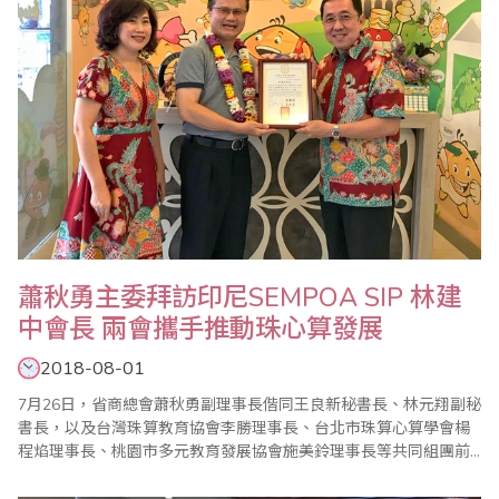
蕭秋勇主委拜訪印尼SEMPOA SIP 林建
中會長 兩會攜手推動珠心算發展
2018-08-01
7月26日，省商總會蕭秋勇副理事長偕同王良新秘書長、林元翔副秘
書長，以及台灣珠算教育協會李勝理事長、台北市珠算心算學會楊
程焰理事長、桃園市多元教育發展協會施美鈴理事長等共同組團前
往印尼萬隆參加世界珠算心算聯合會第五屆會員大會，也特別在雅
加達拜訪與省商總會珠算推廣工作合作已久的印尼SEMPOA SIP 珠