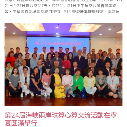
21日至27日來台訪問7天，並於11月21日下午拜訪台灣省商業總
會，由葉宗義副理事長親自接待，相互交流珠算推廣經驗。葉副理
事長在致詞中介紹了台灣目前珠心算的發展，包括從傳統商業的計
算功能、幼兒智力開發的教育功能以及透過珠心算的學習，刺激腦
細胞的活動，預防失智症等功能；趙名譽會長也簡述了江蘇省自
2012年珠心算實驗工作啟動以來，珠心算推廣..
第24屆海峽兩岸珠算心算交流活動在寧
夏圓滿舉行