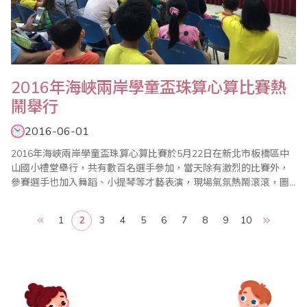
2016年海峽兩岸學童盃珠算心算比賽熱
鬧舉行
2016-06-01
2016年海峽兩岸學童盃珠算心算比賽於5月22日在新北市板橋區中
山國小禮堂舉行，共有數百名選手參加，當天除有激烈的比賽外，
參賽選手也加入舞蹈、小提琴等才藝表演，現場氣氛熱鬧滾滾，圖
為大會會長郭春生致詞一景。
1
2
3
4
5
6
7
8
9
10