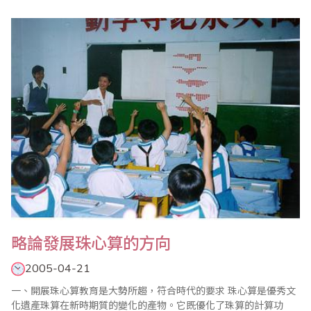
珠算是中華民族的優秀傳統文化，歷史上為先進生產力的發展貢獻
卓絕，對我國經濟、文化和科學發展起到了不可低估的作用。曾被
英國著名學者李約瑟譽為中國古代第5大發明。由於珠算具有良好的
實用計算、啟智教育和理..
略論發展珠心算的方向
2005-04-21
一、開展珠心算教育是大勢所趨，符合時代的要求 珠心算是優秀文
化遺產珠算在新時期質的變化的產物。它既優化了珠算的計算功