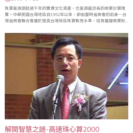
珠算是淵源超過千年的寶貴文化資產，也是源遠流長的商業計算瑰
寶。中華民國台灣地區自1952年以來，即由當時省商會的前身－台
灣省商會聯合會基於提高台灣地區珠算教育水準，培育基礎商業財
務會計人才，發揚珠算商業文化精粹等多重理由，成立台灣省商會
聯合會珠算促進委員會著手推動珠算發展活動，迄今已逾50年。目
前，台灣地區珠心算組織如雨後春筍般陸續成立，除了台灣省商業
會珠算委員會以外，並包括成立有30年..
解開智慧之謎-高速珠心算2000