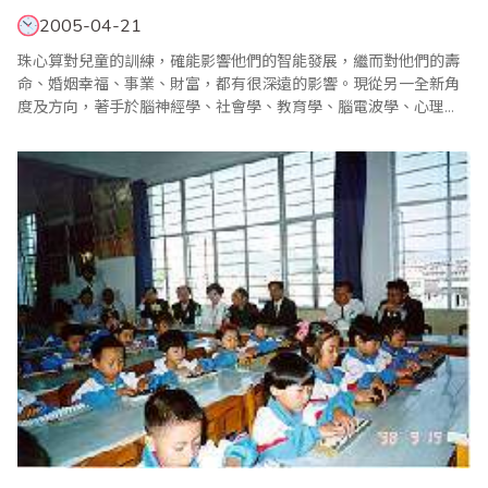
2005-04-21
珠心算對兒童的訓練，確能影響他們的智能發展，繼而對他們的壽
命、婚姻幸福、事業、財富，都有很深遠的影響。現從另一全新角
度及方向，著手於腦神經學、社會學、教育學、腦電波學、心理
學、高速音聲學等論文及報告，希望從中得出啟發，發展出千禧年
代的全新訓練方法，以裨益下一代子弟。 愛因斯坦是智慧的代名
詞，他具高度智能，加上堅毅不屈，突破障礙，勤奮努力，才能舉
世知名，並有影響萬代的卓越成..