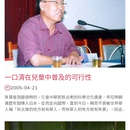
一口清在兒童中普及的可行性
2005-04-21
珠算是我國發明的，它是中華民族古老的科學文化遺產，早在明朝
萬歷年間傳入日本，從而走向國際，直到今日，興而不衰被世界華
人稱「有太陽的地方就有華人，而有華人的地方就有珠算」。因此
中華民族的國粹—珠算，在當今世界上成為華人的驕傲。珠算一
詞，據文字記載，早在東漢徐岳撰寫的＜數術記遺＞一書中就已提
到，至今已有近2000年的歷史，我國這一傳統珠算，加減用一上