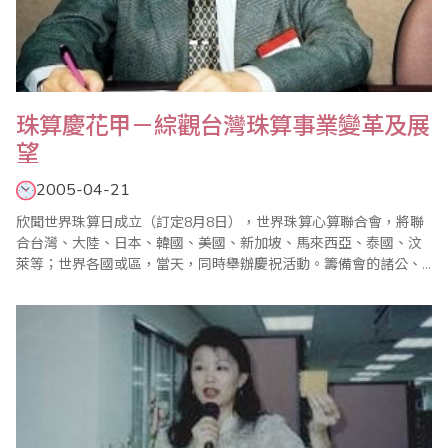
珠算慶花甲－綜觀台灣珠算事業變革及展
望
2005-04-21
欣聞世界珠算日成立（訂定8月8日），世界珠算心算聯合會，將聯
合台灣、大陸、日本、韓國、美國、新加坡、馬來西亞、泰國、汶
萊等；世界各國或區，當天，同時舉辦慶祝活動。籌備會的諸公、
先進…等熱心人士，努力奔馳，為倡導珠算心算啟迪智慧功能，促進
珠算心算事業發展，用心良苦，熱心推動，終於完成承先啟後鉅大
的組織工程。筆者從事珠算教育四十年餘，內心深感興奮，恭逢珠
壇喜訊，萬民同慶之際，特地向參與籌備會的..