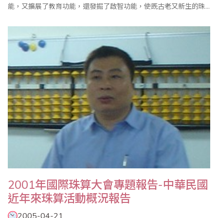
能，又擴展了教育功能，還發掘了啟智功能，使既古老又新生的珠
算顯示了新生命，賦予了新價值。這種可以提高人們素質的有效科
技，將受世界人們所重視，必將為推動人類的進步做出應有的貢
獻。 （１）教育功能顯著 珠心算的教育功能已日益得到社會重視
和..
2001年國際珠算大會專題報告-中華民國
近年來珠算活動概況報告
2005-04-21