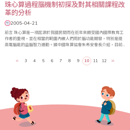
珠心算過程腦機制初探及對其相關課程改
革的分析
2005-04-21
前言 珠心算是一項起源於我國民間而在近年來頗受國內國際教育工
作者的重視，並在相當的範圍內被人們用於腦功能開發，特別是提
高電腦能的益腦智力運動。據中國珠算協會朱希安會長介紹，目前
我國接受珠心算教育的兒童已有近300萬人，並且主要在小學的數學
課和活動課中實施。從大量的珠心算教育研究報告中可以看到，各
3
4
5
6
7
8
9
10
11
12
地實踐者的經驗已經揭示，珠心算可以十分顯著和有效地提高學生
的計算速度，而且似乎還對..