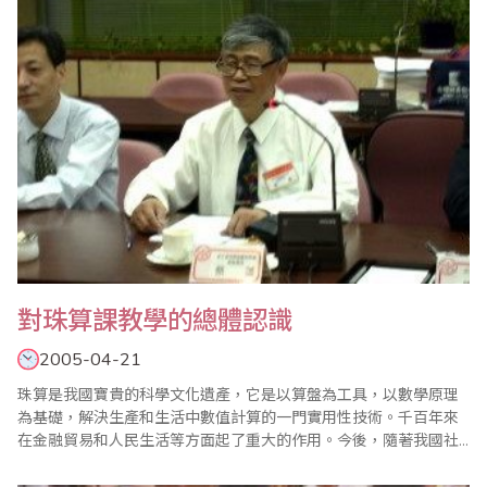
一，二上二，……五十二句口訣，而乘除法則用九..
對珠算課教學的總體認識
2005-04-21
珠算是我國寶貴的科學文化遺產，它是以算盤為工具，以數學原理
為基礎，解決生產和生活中數值計算的一門實用性技術。千百年來
在金融貿易和人民生活等方面起了重大的作用。今後，隨著我國社
會主義經濟建設的迅速發展，對珠算技術將會提出更高的要求。 學
校培養財經管理型專業人才，必須使他們掌握一定的計算技術，具