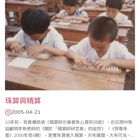
有一定的計算能力，以適應加強企業管理，提高財會、統計工作的
質量，以保證經濟核算工作的準..
珠算與精算
2005-04-21
10年前，我曾構思過《精算師也需要珠心算的功底》，近日閱中珠
協顧問李新老師的《關於「精算師研究會」的設想》（《齊魯珠
壇》2000年第6期），更覺珠算進入精算，天地廣闊，大有可為。