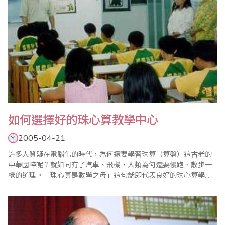
如何選擇好的珠心算教學中心
2005-04-21
許多人質疑在電腦化的時代，為何還要學習珠算（算盤）這古老的
中華國粹呢？就如同有了汽車、飛機，人類為何還要慢跑、散步一
樣的道理。「珠心算是數學之母」這句話即代表良好的珠心算學
習，可奠定數學學科最好的基礎。而珠心算的學習意義，主要是培
養學童正確、快速的計算能力，在學習過程中累積了耐力、毅力及
確實的本質訓練。所以說珠心算的學習，對於學童的腦力開發具有
不可忽視的價值。然而在坊間這麼多的珠心算教學中..