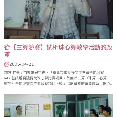
從【三算競賽】試析珠心算教學活動的改
革
2005-04-21
前言 在臺北市教育局主辦，「臺北市市長杯學生三算全能競賽」
中，嘗試著突破傳統珠心算比賽項目，首度以三算（珠算、心算、
數學）全能競賽為主要競賽項目。顯示出珠算教的重要變革，珠心
算教學也正在發展新的方向，間接對珠心算教學教材產生了衝擊，
我們要如何因應？要如何調整？都值得我們深思，這裡筆者謹以三
算競賽對個人在教學方面的一些啟發，試著分析教學活動設計，期
待能以拋磚引玉的方式，..