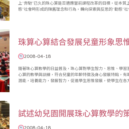
上“奔馳”已久的珠心算是否適應當前課程改革的目標，從本質
態”社會時形成的陳舊理念和行為，轉向探索與反思的“動態”社會所需的知識
1、反思引導。別用事先設計好的圈套去框幼兒，要讓幼兒去理
珠算心算結合發展兒童形象思
2008-04-18
隨著珠心算教學的日益普及，珠心算對學生智力、思惟、學習
心算的教學與訓練，符合兒童的年齡特徵及身心發展特點，有
潛能，培養能力，發展智力，促進學生思惟發展，使學生在各方面均衡、
(簡稱珠心算)是透過實際撥珠訓練到類比撥珠訓練，從而過渡到是
試述幼兒園開展珠心算教學的
2008-04-18