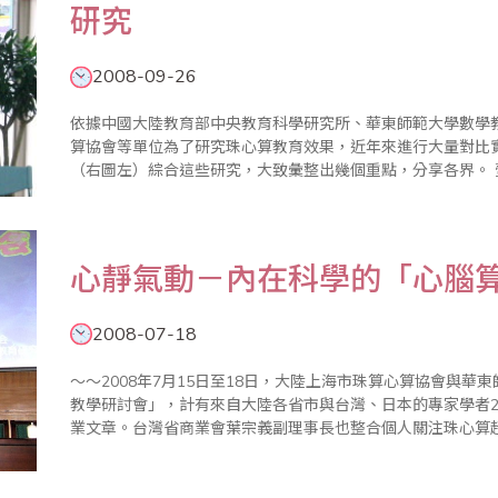
研究
2008-09-26
依據中國大陸教育部中央教育科學研究所、華東師範大學數學
算協會等單位為了研究珠心算教育效果，近年來進行大量對比
（右圖左）綜合這些研究，大致彙整出幾個重點，分享各界。 壹、學習珠心算的具體功能 一、記憶力提
高，記憶力是智力最重要的的因素。沒有記憶力就不存在智力。
心靜氣動－內在科學的「心腦
2008-07-18
～～2008年7月15日至18日，大陸上海市珠算心算協會與
教學研討會」，計有來自大陸各省市與台灣、日本的專家學者20
業文章。台灣省商業會葉宗義副理事長也整合個人關注珠心算