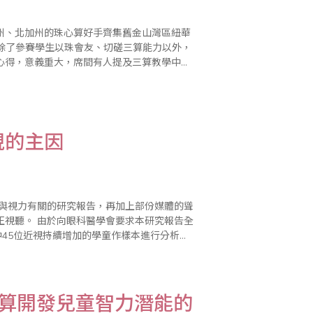
加州、北加州的珠心算好手齊集舊金山灣區紐華
能競賽，除了參賽學生以珠會友、切磋三算能力以外，
心得，意義重大，席間有人提及三算教學中，
評鑑競爭壓力的活動，到底「適..
視的主因
算與視力有關的研究報告，再加上部份媒體的聳
本研究報告全
中45位近視持續增加的學童作樣本進行分析，
們無法否認郭醫師的醫學專業，但是以「電視
心算開發兒童智力潛能的