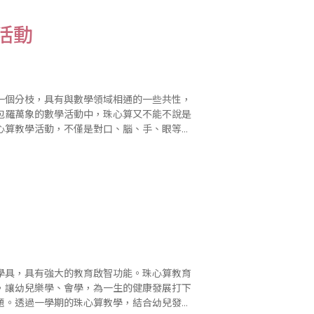
活動
一個分枝，具有與數學領域相通的一些共性，
包羅萬象的數學活動中，珠心算又不能不說是
心算教學活動，不僅是對口、腦、手、眼等多
原素、培養幼兒的情感、態度、價值觀，為幼
學具，具有強大的教育啟智功能。珠心算教育
，讓幼兒樂學、會學，為一生的健康發展打下
題。透過一學期的珠心算教學，結合幼兒發展