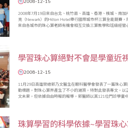
2008-12-15
2008年7月19日來自台北、桃竹苗、高雄、香港、檳城、南
克（Newark）的Hilton Hotel舉行國際城市杯三算全
來自各城市的珠心算老師有機會相互交換三算教學和班級經營
到底需不需要檢定和競賽，引起作者的興趣，這兩種參雜有相當
學習珠心算絕對不會是學童近
2008-12-15
11月29日高雄榮總郭乃文醫生在眼科醫學會發表了一篇珠心
動標題，對珠心算界產生了不小的漣漪，特對此發表專文，以正視聽。 由於向眼科醫學會要求
文未果，但依據自由時報的報導，郭醫師以其121位門診學童
號稱發現學習珠心算的時間與近視度數快速增加有正相關，我
上出現珠..
珠算學習的科學依據~學習珠