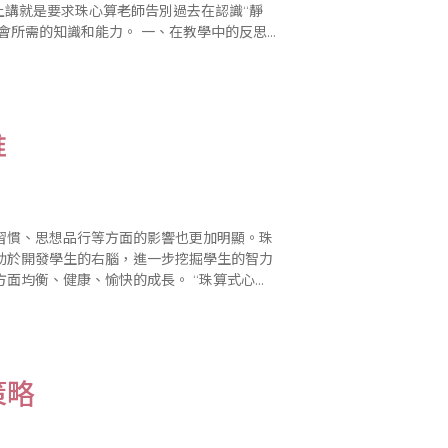
上講就是要求珠心算老師告別過去在認識“靜
和能力。 一、在教學中的反思
解、去發現；對幼兒..
惟
習慣、思想品行等方面的影響也更加明顯。珠
助於開發學生的右腦，進一步挖掘學生的智力
健康、愉快的成長。 “珠算式心算”
映像撥珠──即“在腦中打算盤”的..
策略