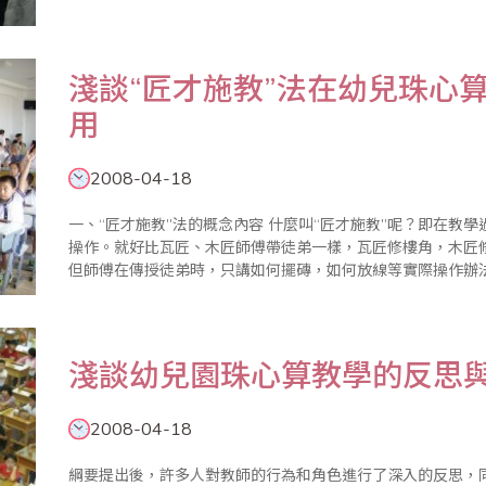
的實際情況與學習特點，有的放矢，有針對性的施以教學，在
會。 ..
淺談“匠才施教”法在幼兒珠心
用
2008-04-18
一、“匠才施教”法的概念內容 什麼叫“匠才施教”呢？即在教學過程中不講算理算法的理論知識，只注重實際
操作。就好比瓦匠、木匠師傅帶徒弟一樣，瓦匠修樓角，木匠
但師傅在傳授徒弟時，只講如何擺磚，如何放線等實際操作辦
高樓大廈。 “匠才施教”這種教學方法就是根據，幼兒的年
淺談幼兒園珠心算教學的反思
2008-04-18
綱要提出後，許多人對教師的行為和角色進行了深入的反思，