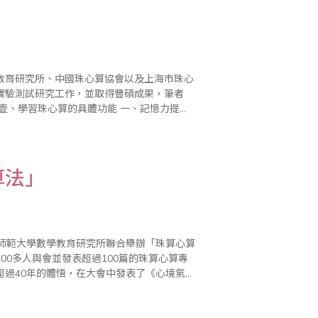
教育研究所、中國珠心算協會以及上海市珠心
實驗測試研究工作，並取得豐碩成果，筆者
學習就是靠記憶、理解知識掌..
算法」
華東師範大學數學教育研究所聯合舉辦「珠算心算
0多人與會並發表超過100篇的珠算心算專
超過40年的體悟，在大會中發表了《心境氣動
－內在科學的「心腦算法」》一文，同時於珠算全球資訊網中刊載～～ 一、前言 ..