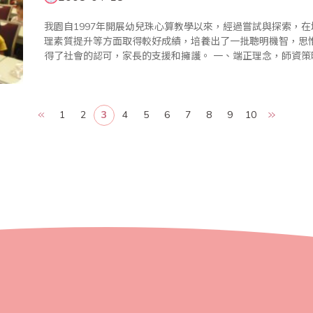
我園自1997年開展幼兒珠心算教學以來，經過嘗試與探索，
理素質提升等方面取得較好成績，培養出了一批聰明機智，思
得了社會的認可，家長的支援和擁護。 一、端正理念，師資策略是關鍵 (一)業務熟練的師資隊伍 珠心算是
以算盤的計算為基礎而產生的一門速算技術，它運用雙手在大腦.
1
2
3
4
5
6
7
8
9
10