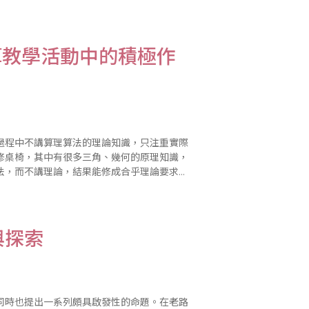
教學過程中我初步總結了幾方面教學經驗和體
算教學活動中的積極作
修桌椅，其中有很多三角、幾何的原理知識，
法，而不講理論，結果能修成合乎理論要求的
齡特點和生理特點以及理解程度..
與探索
同時也提出一系列頗具啟發性的命題。在老路