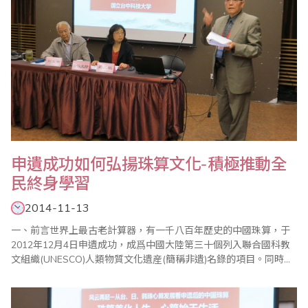
申遺成功如何弘揚珠算文化-積極推動全
民終身學習
2014-11-13
一、前言世界上最古老計算器，有一千八百年歷史的中國珠算，于
2012年12月4日申遺成功，成爲中國大陸第三十個列入聯合國科教
文組織(UNESCO)人類物質文化遺産(簡稱非遺)名錄的項目。同時
UNESCO官方網站宣布珠算入選時介紹，中國珠算是一套歷史悠
久，用算盤執行的計算方法，透過撥動檔上的珠子，可以計算加、
减、乘、除以及指數開根號等複雜方程式；珠算透過口述和自學等