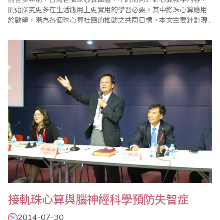
開始探究更多在生活應用上更實用的學習必要。其中將珠心算應用
於數學，漸為各個珠心算社團的推動之共同目標。本文主要針對現
階段珠心算學習與數學學習輔導的實際施行上，進行訪問以瞭解目
前台灣珠心算教育加入數學輔導的現況。並以2014台灣省商業會數
學競賽成績優異的單位進行訪察，感謝各位老師們的大力支持慷慨
分享。壹、珠心算課程導入數學輔導在1980-19..
接軌珠心算與腦神經科學預防失智症
2014-07-30