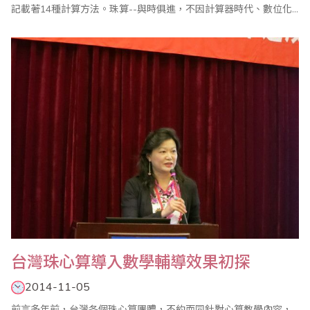
記載著14種計算方法。珠算--與時俱進，不因計算器時代、數位化
時代而淘汰；「珠算」像是指尖舞者，穿梭在盤珠間，跳躍在珠菱
上，透過算珠撥弄，奏起美麗的樂章；在學習行為中，「算盤」不
只是開啟少幼兒智能之鑰，也具延緩老年失智，活化腦細胞之功
能；算盤繼續在人類大腦中運轉，也從東方世界，..
台灣珠心算導入數學輔導效果初探
2014-11-05
前言多年前，台灣各個珠心算團體，不約而同針對心算教學內容，