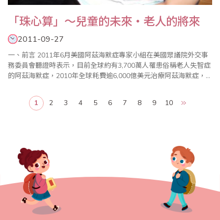
「珠心算」～兒童的未來‧老人的將來
2011-09-27
一、前言 2011年6月美國阿茲海默症專家小組在美國眾議院外交事
務委員會聽證時表示，目前全球約有3,700萬人罹患俗稱老人失智症
的阿茲海默症，2010年全球耗費逾6,000億美元治療阿茲海默症，
佔了全球經濟總產值的百分之一。專家預計2050年之前阿茲海默症
患者將高達1.15億，由於罹患阿茲海默症將會使大腦的功能逐漸減
1
2
3
4
5
6
7
8
9
10
退並影響日常生活，大量的醫療與照護支出將會拖垮全球的經..