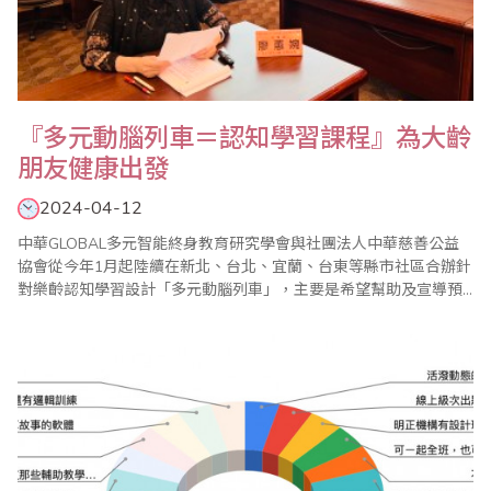
『多元動腦列車＝認知學習課程』為大齡
朋友健康出發
2024-04-12
中華GLOBAL多元智能終身教育研究學會與社團法人中華慈善公益
協會從今年1月起陸續在新北、台北、宜蘭、台東等縣市社區合辦針
對樂齡認知學習設計「多元動腦列車」，主要是希望幫助及宣導預
防失智的重要性，促進大齡朋友的認知功能和智力活動，透過學習
刺激大腦運動維持大腦健康延緩認知衰退，並為樂齡學習宣導「每
日給自己一點新的學習目標」，讓動動腦不失智，成為大齡朋友們
的每日一課的工作。 多元認知課程教學的對..