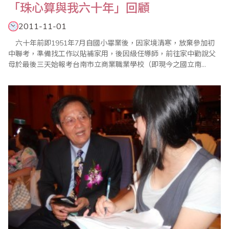
「珠心算與我六十年」回顧
2011-11-01
六十年前即1951年7月自國小畢業後，因家境清寒，放棄參加初
中聯考，準備找工作以貼補家用，後因級任導師，前往家中勸說父
母於最後三天始報考台南市立商業職業學校（即現今之國立南
商），幸獲錄取，而開啟了我與珠心算的良緣。記得當時回母校任
教之珠算老師吳樹基恩師，發覺我「唸心算」表現突出，初中二年
級上學期已能算出十口之五位數「唸心算」，認為不可多得，隨即
展開有計劃之培育，更利用每星期珠算課下課之短短十分鐘..