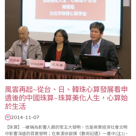
方式傳承下來，成爲中國傳統文化的重要..
風雲再起~從台、日、韓珠心算發展看申
遺後的中國珠算~珠算美化人生，心算始
於生活
2014-11-07
【珠算】--被稱為影響人類的第五大發明，也是商業經濟社會文明
中影響深遠的首要發明；在東漢徐嶽撰《數術記遺》一書中(注1)，