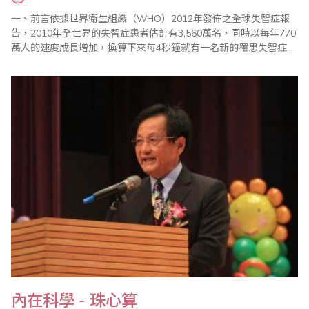
一、前言依據世界衛生組織（WHO）2012年發佈之全球失智症報
告，2010年全世界的失智症患者估計有3,560萬名，同時以每年770
萬人的速度成長增加，換算下來每4秒鐘就有一名新的罹患失智症病
患，全球每年花費在失智症的相關支出高達6040億美元[1]。另外，
國際阿茲海黙症協會（ADI）也有報告指出，2005 年亞太地區的失
智症患者人口數為1,370 萬人，推估至2050 年將增加到6,460 萬..
內在科學 - 珠心算