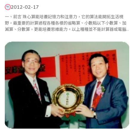
2012-02-17
一、前言 珠心算能培養記憶力和注意力，它的算法能開拓生活視
野，最重要的計算過程各種各樣的省略算、小數點以下小數算、加
減算、分數算，更能培養思維能力。以上種種並不是計算器或電腦
所能取代，因為計算器只有算的結果，不知道算的過程。 人一出生
能得到知識是從數字開始，老年失智也是從缺乏數字感覺開始，數
字是人生的命脈，是生命、生活、生存的原動力，它在形成的過程
中所累積起來的科學產..