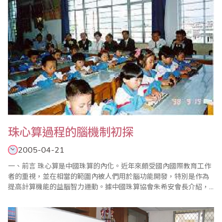
珠心算過程的腦機制初探
2005-04-21
一、前言 珠心算是中國珠算的內化。近年來頗受國內國際教育工作
者的重視，並在相當的範圍內被人們用於腦功能開發，特別是作為
提高計算機能的益腦智力運動。據中國珠算協會朱希安會長介紹，
目前我國接受珠心算教育的兒童已有近300萬人。從各地大量的珠心
算教育研究報告中可以看到，珠心算可以十分顯著和有效地提高學
生的計算速度，而且似乎還對其他認知品質有提高作用。我們注意