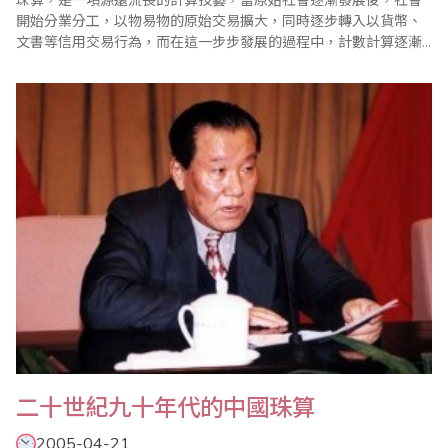
珠算，是一項源遠流長的計算技藝，當原始社會逐漸發展後，社會
開始分業分工，以物易物的原始交易擴大，同時逐步轉入以貨幣、
文書等信用交易行為，而在這一步步發展的過程中，計數計算逐漸
進入人類的生活。嗣後，城邦或國家興起，因此錢糧核計、土地丈
量、天文水文紀錄等等各種經濟、科學上的需求持續增加，使計算
技能的應用益形重要，各種計算輔助工具如雨後春筍般的隨之發
明。最後珠算以其操作簡單、體積小巧、方便實用..
二十世紀九十年代的中國珠算
2005-04-21