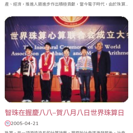
產、經濟，推進人類進步作出積極貢獻，當今電子時代，由於珠算
已起質的變化，有其獨特的功能將起著巨大的經濟核算，學校教
育，啟迪人們智力水平的重要作用，但這一項古老又新生的科技產
物，是利國利民的技術，而人們貶褒不一，我們從以下幾方面來闡
明發展珠算科技是新時代的客觀要求。 ..
智珠在握慶八八–賀八月八日世界珠算日
2005-04-21