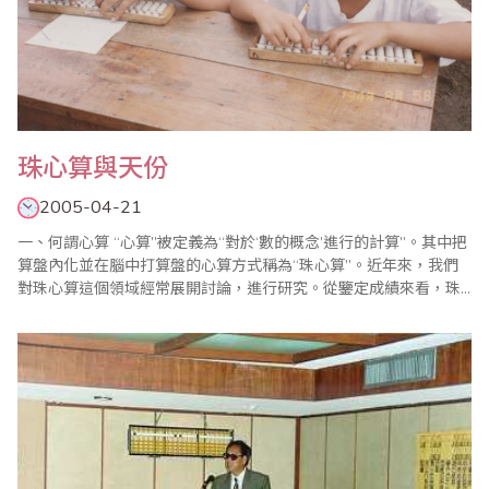
珠心算與天份
2005-04-21
一、何謂心算 “心算”被定義為“對於‘數的概念’進行的計算”。其中把
算盤內化並在腦中打算盤的心算方式稱為“珠心算”。近年來，我們
對珠心算這個領域經常展開討論，進行研究。從鑒定成績來看，珠
心算技能比其他項目優勢更為顯著。就其數學方法，目前雖然有若
干研究資料，但尚未做出讓人滿意的結果。 珠心算與珠算不同，是
在腦中“撥動珠子”，因此我們看不到算珠。珠心算教學的難點也許..