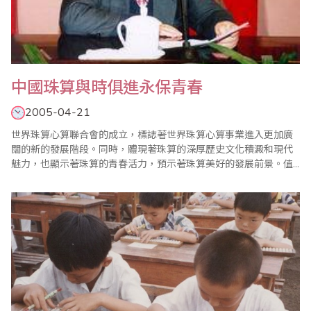
中國珠算與時俱進永保青春
2005-04-21
世界珠算心算聯合會的成立，標誌著世界珠算心算事業進入更加廣
闊的新的發展階段。同時，體現著珠算的深厚歷史文化積澱和現代
魅力，也顯示著珠算的青春活力，預示著珠算美好的發展前景。值
得回顧，值得研究思考，更值得展望未來。 一、中國珠算，歷史悠
久，源遠流長 中國算盤，木質構造，難以永久保存，極少遺留物
證；雕版印刷算盤圖象困難，古籍中難以找到由算盤圖表示的珠算
過程。當然，也..