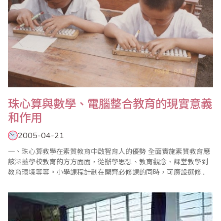
珠心算與數學、電腦整合教育的現實意義
和作用
2005-04-21
一、珠心算教學在素質教育中啟智育人的優勢 全面實施素質教育應
該涵蓋學校教育的方方面面，從辦學思想、教育觀念、課堂教學到
教育環境等等。小學課程計劃在開齊必修課的同時，可廣設選修
課，開設活動課。在教學方面，應強調樹立大教育觀，拓寬教學渠
道，延展學習空間，賦予教學更多的靈活性和選擇性。顯然，教育
是在思想、心理、知識、品格、身體等各方面素質的發展、發掘和
培養，而不是單純追求知識的數量..