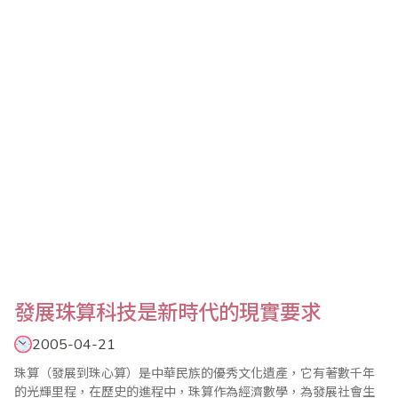
輛流動的汽車號碼和相應的汽車品牌。 3.就拿在這裏表演的張世豪
小朋友來說，他剛剛代表國家 隊，參加C組的比賽，取得了很好的
成績。沒學珠心算前，非常好動，當老..
發展珠算科技是新時代的現實要求
2005-04-21
珠算（發展到珠心算）是中華民族的優秀文化遺產，它有著數千年
的光輝里程，在歷史的進程中，珠算作為經濟數學，為發展社會生