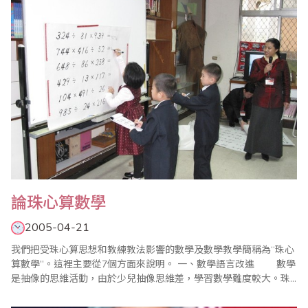
到，以往對珠心算的研究多..
論珠心算數學
2005-04-21
我們把受珠心算思想和教練教法影響的數學及數學教學簡稱為“珠心
算數學”。這裡主要從7個方面來說明。 一、數學語言改進 數學
是抽像的思維活動，由於少兒抽像思維差，學習數學難度較大。珠
心算數學注意語言改進，有利於解決啟蒙階段學習數學難度大，延
用時間長的問題。普通數學教育一直強調啟發、理解，實際上這是