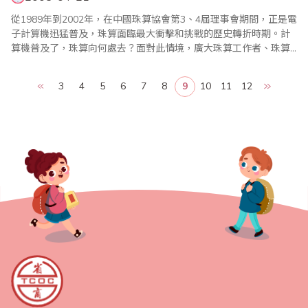
從1989年到2002年，在中國珠算協會第3、4届理事會期間，正是電
子計算機迅猛普及，珠算面臨最大衝擊和挑戰的歷史轉折時期。計
算機普及了，珠算向何處去？面對此情境，廣大珠算工作者、珠算
專家和珠算使用者、教育者、學習者、愛好者，爲促進珠算事業發
展，積極探索著前進。隨著計算機日益普及，珠算、珠心算更有突
3
4
5
6
7
8
9
10
11
12
飛猛進的發展，這是一個奇蹟，一個珠算發展史上的奇蹟。由“車到
山前”，竟然“柳暗花明”，展現著..