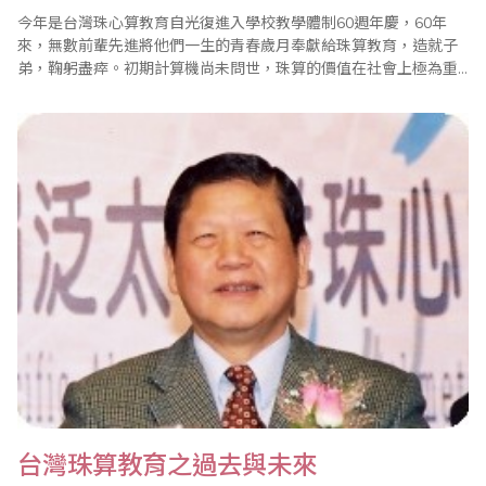
今年是台灣珠心算教育自光復進入學校教學體制60週年慶，60年
來，無數前輩先進將他們一生的青春歲月奉獻給珠算教育，造就子
弟，鞠躬盡瘁。初期計算機尚未問世，珠算的價值在社會上極為重
要，無論是公家機關、銀行郵局、大小商店、各行各業只要涉及到
商業及計算用途，都非算盤解決不可。可說珠算創造非常高的經濟
效益，提昇非常多的工作效能，當時的老師們，有的用台語、日語
或國語來上課，大部分的師公級的老師在17、..
台灣珠算教育之過去與未來