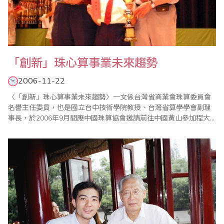
「創新」珠心算事業未來趨勢
2006-11-22
〈「創新」珠心算事業未來趨勢〉一文係台灣省商業會珠算委員會
名譽主任委員，也是國立台中技術學院教授、台灣省算學學會副理
事長，於2006年9月間應中國珠算協會邀請前往中國黃山參加程大
位逝世四百周年紀念大會，在國際珠心算學術研討會中發表之專
文。 一、 前言 珠心算是中國固有國粹，在日常生活中的應用甚為
廣泛。基本教育：讀寫算中的算，自然成為基礎教育的..