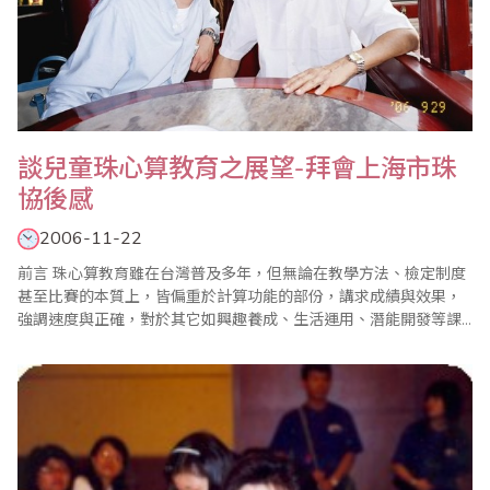
談兒童珠心算教育之展望-拜會上海市珠
協後感
2006-11-22
前言 珠心算教育雖在台灣普及多年，但無論在教學方法、檢定制度
甚至比賽的本質上，皆偏重於計算功能的部份，講求成績與效果，
強調速度與正確，對於其它如興趣養成、生活運用、潛能開發等課
題並無太多重視；教材的使用也多是將成人珠算課程簡化而為之，
更因為珠算科目早已不在現行學校課程範圍，如此長久下來，造成
珠心算教育與現行教育制度理念漸行漸遠。在筆者赴上海觀摩學習
後，發現對岸珠算教學方式..