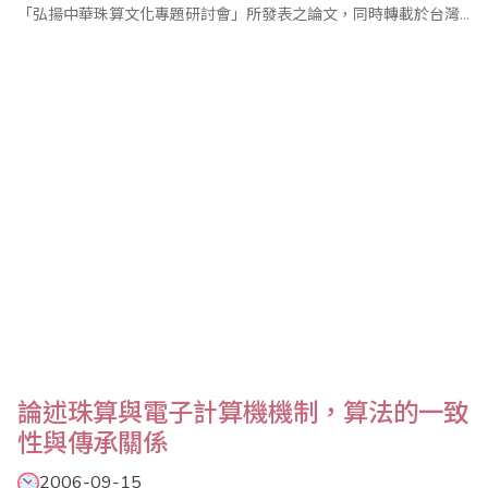
「弘揚中華珠算文化專題研討會」所發表之論文，同時轉載於台灣
省商業會慶祝2006年世界珠算日大會特刊，分享該會在美國之珠算
推廣經驗。 中美珠心算學會的宗旨開宗明義第一章即為提倡珠算心
算的傳播發展，促進文化交流。在今日美國的數學教學環境中，算
盤可說僅是歷史名..
論述珠算與電子計算機機制，算法的一致
性與傳承關係
2006-09-15