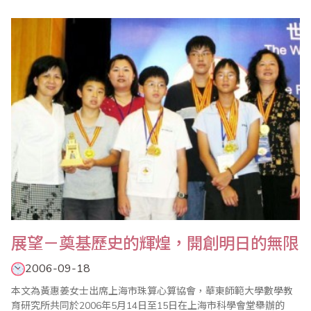
之。《數術記遺》這段文字一般被認爲是最早關於珠算的記載，咸
信是對當時所流傳的計算工具做一番彙整，可見珠算應早在紀元前
就已經與各種計算輔助工具一起流傳使用。再過千年的發展，珠算
以其操作簡單、體積小巧、方便實用等..
展望－奠基歷史的輝煌，開創明日的無限
2006-09-18
本文為黃惠姜女士出席上海市珠算心算協會，華東師範大學數學教
育研究所共同於2006年5月14日至15日在上海市科學會堂舉辦的