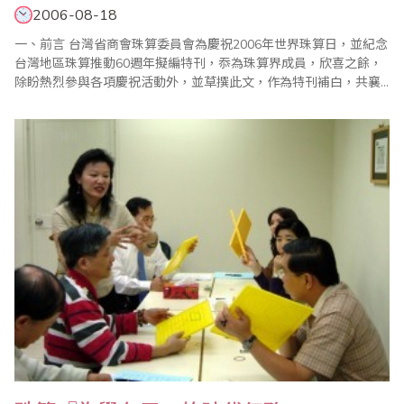
2006-08-18
一、前言 台灣省商會珠算委員會為慶祝2006年世界珠算日，並紀念
台灣地區珠算推動60週年擬編特刊，忝為珠算界成員，欣喜之餘，
除盼熱烈參與各項慶祝活動外，並草撰此文，作為特刊補白，共襄
盛舉。 二、e化時代的珠算 自從電腦發明以來，人類有了新的計算
工具與計算程式，一切事物似乎進入電腦與e化時代，都不一樣了。
電腦的發明及其計算技術的快速發展的確是..