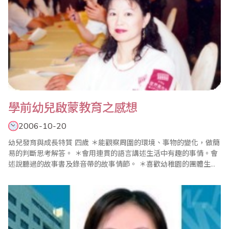
學前幼兒啟蒙教育之感想
2006-10-20
幼兒發育與成長特質 四歲 ＊能觀察周圍的環境、事物的變化，做簡
易的判斷思考解答。 ＊會用連貫的語言講述生活中有趣的事情。會
述說聽過的故事書及錄音帶的故事情節。 ＊喜歡幼稚園的團體生
活，幼稚園的表演活動非常樂意參加。 五歲 ＊動作發展迅速活潑好
動。 ＊有具體的形象思維，頭腦可想的事..