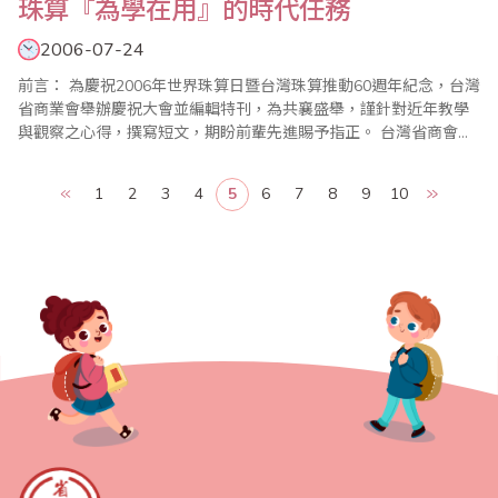
珠算『為學在用』的時代任務
2006-07-24
前言： 為慶祝2006年世界珠算日暨台灣珠算推動60週年紀念，台灣
省商業會舉辦慶祝大會並編輯特刊，為共襄盛舉，謹針對近年教學
與觀察之心得，撰寫短文，期盼前輩先進賜予指正。 台灣省商會名
譽主任委員李錫津先生在多年前即提出「珠心算生活化」的目標，
與近年來兩岸幾乎同時確立出珠算教育應該的走向─「珠算與數學
1
2
3
4
5
6
7
8
9
10
聯結」為共同教育目的，我們似乎得見一個珠心算教育的新景象。 ..