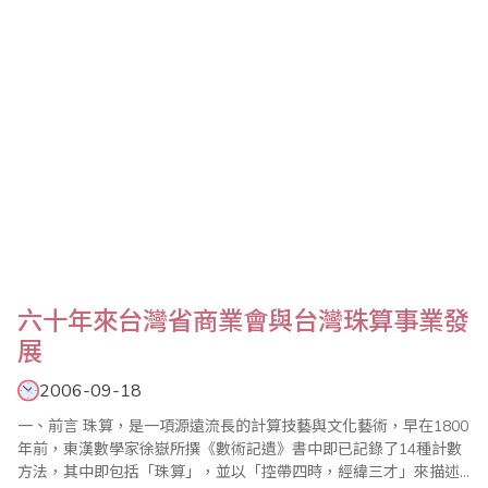
六十年來台灣省商業會與台灣珠算事業發
展
2006-09-18
一、前言 珠算，是一項源遠流長的計算技藝與文化藝術，早在1800
年前，東漢數學家徐嶽所撰《數術記遺》書中即已記錄了14種計數
方法，其中即包括「珠算」，並以「控帶四時，經緯三才」來描述