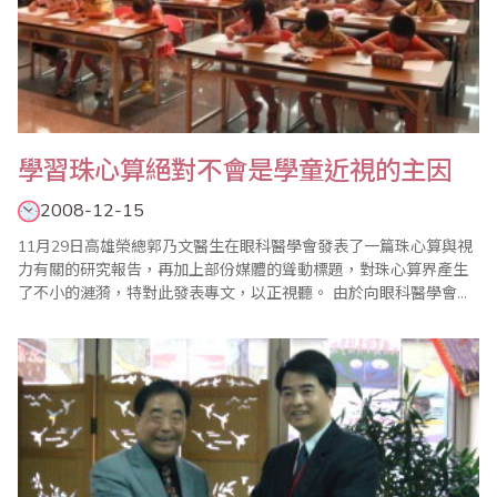
學習珠心算絕對不會是學童近視的主因
2008-12-15
11月29日高雄榮總郭乃文醫生在眼科醫學會發表了一篇珠心算與視
力有關的研究報告，再加上部份媒體的聳動標題，對珠心算界產生
了不小的漣漪，特對此發表專文，以正視聽。 由於向眼科醫學會要
求本研究報告全文未果，但依據自由時報的報導，郭醫師以其121位
門診學童中45位近視持續增加的學童作樣本進行分析，號稱發現學
習珠心算的時間與近視度數快速增加有正相關，我們無法否認郭醫
師的醫學專業，但是以「電視上出現珠..