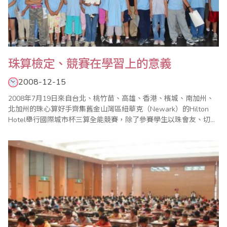
珠算檢定、競賽在學習上的意義
2008-12-15
2008年7月19日來自台北、桃竹苗、高雄、香港、檳城、南加州、
北加州的珠心算好手齊集舊金山灣區紐華克（Newark）的Hilton
Hotel舉行國際城市杯三算全能競賽，除了參賽學生以珠會友、切磋
三算能力以外，來自各城市的珠心算老師有機會相互交換三算教學
和班級經營心得，意義重大，席間有人提及三算教學中，到底需不
需要檢定和競賽，引起作者的興趣，這兩種參雜有相當評鑑競爭壓
力的活動，到底「適..