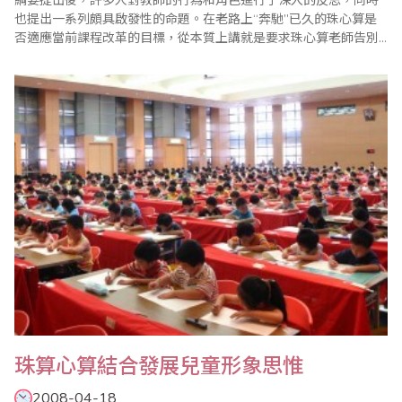
綱要提出後，許多人對教師的行為和角色進行了深入的反思，同時
也提出一系列頗具啟發性的命題。在老路上“奔馳”已久的珠心算是
否適應當前課程改革的目標，從本質上講就是要求珠心算老師告別
過去在認識“靜態”社會時形成的陳舊理念和行為，轉向探索與反思
的“動態”社會所需的知識和能力。 一、在教學中的反思 1、反思引
導。別用事先設計好的圈套去框幼兒，要讓幼兒去理解、去發現；
對幼兒..
珠算心算結合發展兒童形象思惟
2008-04-18