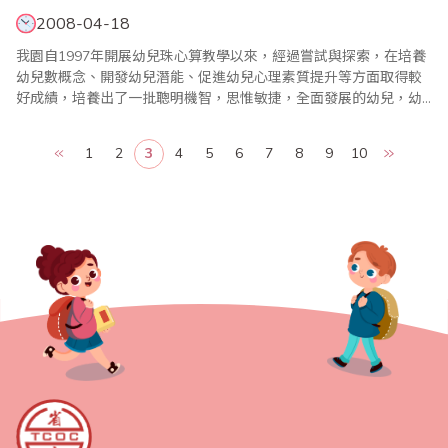
2008-04-18
我園自1997年開展幼兒珠心算教學以來，經過嘗試與探索，在培養
幼兒數概念、開發幼兒潛能、促進幼兒心理素質提升等方面取得較
好成績，培養出了一批聰明機智，思惟敏捷，全面發展的幼兒，幼
兒珠心算教學贏得了社會的認可，家長的支援和擁護。 一、端正理
念，師資策略是關鍵 (一)業務熟練的師資隊伍 珠心算是以算盤的計
1
2
3
4
5
6
7
8
9
10
算為基礎而產生的一門速算技術，它運用雙手在大腦..