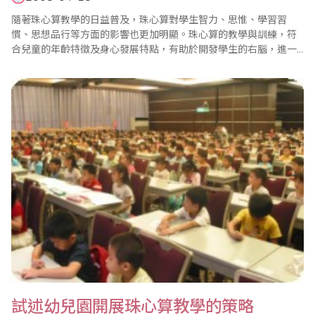
隨著珠心算教學的日益普及，珠心算對學生智力、思惟、學習習
慣、思想品行等方面的影響也更加明顯。珠心算的教學與訓練，符
合兒童的年齡特徵及身心發展特點，有助於開發學生的右腦，進一
步挖掘學生的智力潛能，培養能力，發展智力，促進學生思惟發
展，使學生在各方面均衡、健康、愉快的成長。 “珠算式心算” (簡
稱珠心算)是透過實際撥珠訓練到類比撥珠訓練，從而過渡到是映像
撥珠──即“在腦中打算盤”的..
試述幼兒園開展珠心算教學的策略