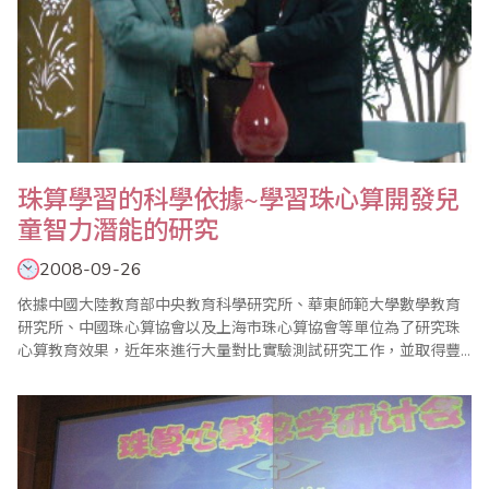
珠算學習的科學依據~學習珠心算開發兒
童智力潛能的研究
2008-09-26
依據中國大陸教育部中央教育科學研究所、華東師範大學數學教育
研究所、中國珠心算協會以及上海市珠心算協會等單位為了研究珠
心算教育效果，近年來進行大量對比實驗測試研究工作，並取得豐
碩成果，筆者 （右圖左）綜合這些研究，大致彙整出幾個重點，分
享各界。 壹、學習珠心算的具體功能 一、記憶力提高，記憶力是智
力最重要的的因素。沒有記憶力就不存在智力。學習就是靠記憶、
理解知識掌..