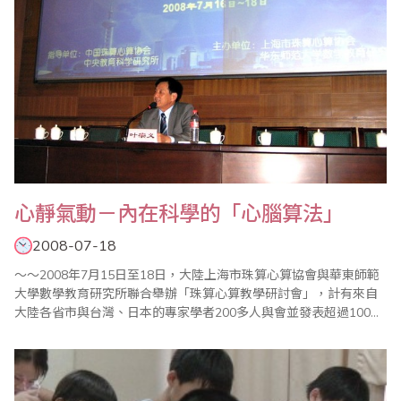
心靜氣動－內在科學的「心腦算法」
2008-07-18
～～2008年7月15日至18日，大陸上海市珠算心算協會與華東師範
大學數學教育研究所聯合舉辦「珠算心算教學研討會」，計有來自
大陸各省市與台灣、日本的專家學者200多人與會並發表超過100篇
的珠算心算專業文章。台灣省商業會葉宗義副理事長也整合個人關
注珠心算超過40年的體悟，在大會中發表了《心境氣動－內在科學
的「心腦算法」》一文，同時於珠算全球資訊網中刊載～～ 一、前
言 ..