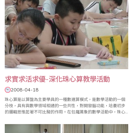
求實求活求優-深化珠心算教學活動
2008-04-18
珠心算是以算盤為主要學具的一種數運算模式，是數學活動的一個
分枝，具有與數學領域相通的一些共性，對開發腦功能，培養初步
的邏輯思惟起著不可比擬的作用。在包羅萬象的數學活動中，珠心
算又不能不說是一種特殊的學習形式，撥珠、看珠記數、看盤算、
聽心算等珠心算教學活動，不僅是對口、腦、手、眼等多種感官的
協調動作訓練，它還能及早開發幼兒的智力和非智力原素、培養幼