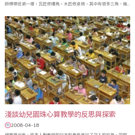
師傅帶徒弟一樣，瓦匠修樓角，木匠修桌椅，其中有很多三角、幾
何的原理知識，但師傅在傳授徒弟時，只講如何擺磚，如何放線等
實際操作辦法，而不講理論，結果能修成合乎理論要求的高樓大
廈。 “匠才施教”這種教學方法就是根據，幼兒的年齡特點和生理特
點以及理解程度..
淺談幼兒園珠心算教學的反思與探索
2008-04-18