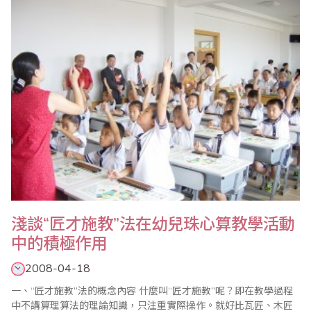
情況與學習特點，有的放矢，有針對性的施以教學，在教學過程中
我初步總結了幾方面教學經驗和體會。 ..
淺談“匠才施教”法在幼兒珠心算教學活動
中的積極作用
2008-04-18
一、“匠才施教”法的概念內容 什麼叫“匠才施教”呢？即在教學過程
中不講算理算法的理論知識，只注重實際操作。就好比瓦匠、木匠