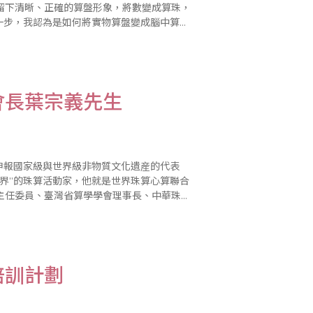
留下清晰、正確的算盤形象，將數變成算珠，
一步，我認為是如何將實物算盤變成腦中算
“數譯珠”、“珠譯數”，這兩種技巧..
會長葉宗義先生
申報國家級與世界級非物質文化遺産的代表
界”的珠算活動家，他就是世界珠算心算聯合
主任委員、臺灣省算學學會理事長、中華珠算
 岩石激起浪花美 “沒有岩石，哪能激起美麗..
培訓計劃