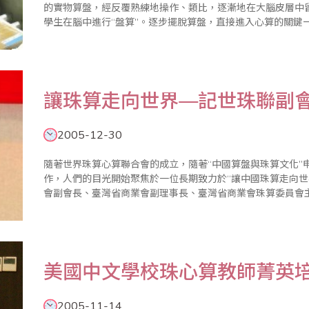
的實物算盤，經反覆熟練地操作、類比，逐漸地在大腦皮層中
學生在腦中進行“盤算”。逐步擺脫算盤，直接進入心算的關鍵
盤。快速、準確進行計算，形成珠心算所具備的兩種基本技巧，即
讓珠算走向世界—記世珠聯副
2005-12-30
隨著世界珠算心算聯合會的成立，隨著“中國算盤與珠算文化”
作，人們的目光開始聚焦於一位長期致力於“讓中國珠算走向世
會副會長、臺灣省商業會副理事長、臺灣省商業會珠算委員會
心算協會理事長——葉宗義先生。
美國中文學校珠心算教師菁英
2005-11-14