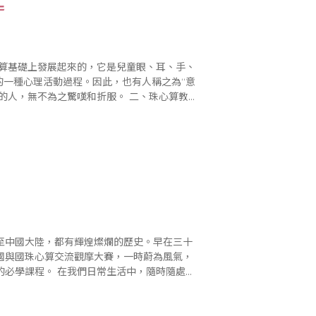
匙
的一種心理活動過程。因此，也有人稱之為“意
不為之驚嘆和折服。 二、珠心算教
至中國大陸，都有輝煌燦爛的歷史。早在三十
國與國珠心算交流觀摩大賽，一時蔚為風氣，
生活中，隨時隨處都
買賣、數學的統計等等，計算數字的工具和