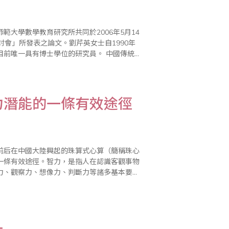
大學數學教育研究所共同於2006年5月14
會」所發表之論文。劉芹英女士自1990年
具有博士學位的研究員。 中國傳統數
公理化數學的思想方法進行..
力潛能的一條有效途徑
前后在中國大陸興起的珠算式心算（簡稱珠心
一條有效途徑。智力，是指人在認識客觀事物
力、觀察力、想像力、判斷力等諸多基本要
世界。這種運用認識，解決實際問題的功能，