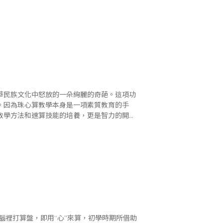
養訓練中心，負責對全疆..
華民族文化中怒放的一朵絢麗的奇葩。這項功
。因為珠心算教學本身是一項素質教育的手
教學方法和速算技能的培養，更是智力的開
作用已被教師、家長們所認可。 我于