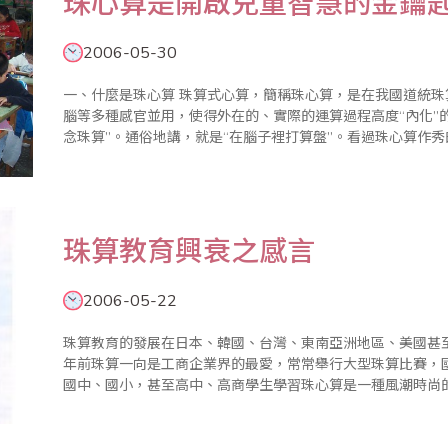
珠心算是開啟兒童智慧的金鑰
2006-05-30
一、什麼是珠心算 珠算式心算，簡稱珠心算，是在我國道統珠算基礎上發展起來的，它是兒童眼、耳、手、
腦等多種感官並用，使得外在的、實際的運算過程高度“內化”
念珠算”。通俗地講，就是“在腦子裡打算盤”。看過珠心算作秀的人，無
育的意義何在 ﹝一﹞從教育的角度看 1、啟迪..
珠算教育興衰之感言
2006-05-22
珠算教育的發展在日本、韓國、台灣、東南亞洲地區、美國甚
年前珠算一向是工商企業界的最愛，常常舉行大型珠算比賽，
國中、國小，甚至高中、高商學生學習珠心算是一種風潮時尚的必學課程。 在我們日常
會和金錢或數字發生密切的關係，譬如上街購物、秤重斤兩的
方..