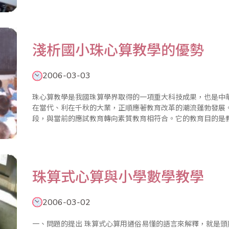
2003年12月自治區珠算協會授權組建了新疆珠算協會石河子培
淺析國小珠心算教學的優勢
2006-03-03
珠心算教學是我國珠算學界取得的一項重大科技成果，也是中
在當代、利在千秋的大業，正順應著教育改革的潮流蓬勃發展
段，與當前的應試教育轉向素質教育相符合。它的教育目的是
發，全面素質的提升，由此珠心算教學在國小開展具有優勢，它的
1997..
珠算式心算與小學數學教學
2006-03-02
一、問題的提出 珠算式心算用通俗易懂的語言來解釋，就是頭腦裡打算盤，即用“心”來算，初學時期所借助