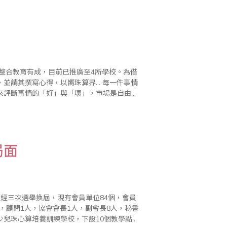
寫心得，以嚮珠算界... 每一件事情
來評斷事情的「好」與「壞」，市場是自由競
相同，只是適宜不適..
局面
歷經三次選舉換屆，現有會員單位84個，會員
2人，顧問1人，協會會長1人，副會長8人，秘書
、少兒珠心算培養訓練學校，下設10個教學點；