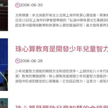
2006-06-30
文章摘要︰本文為劉芹英女士出席上海市珠算心算協會，華東師範
日至15日在上海市科學會堂舉辦的「弘揚中華珠算文化專題研討
起從事中國傳統數學和珠算珠心算的理論研究，是大陸珠算界目前唯一
學有實用性、構造性、演算法化和機械化等特點，但未嚴格按照
珠心算教育是開發少年兒童智
2006-06-28
少年兒童智力潛能的開發方法和途徑很多。上個世紀八十年代
算）教育的實踐證明，珠心算教育是開發少年兒童智力潛能的
過程中形成的穩定的心理機能，它包括記憶力、注意力、感知
素。它使人能動地認識、分析、判斷世界，從而更有效地改造
是由人的大腦承擔..