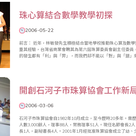
珠心算結合數學教學初探
2006-05-22
前言： 近年，林敏發先生積極結合當地學校推動珠心算及數學整合教育有成，目前已推廣至4所學校。為借
重其經驗，台灣省商業會聘其為第六屆珠算委員會副主任委員，並請其撰
的發生都有「利」與「弊」，而我們却不能以「對」與「錯」
爭的，每個人都有各自的想法和做法，畢竟每個人的需求是不盡
開創石河子市珠算協會工作新
2006-03-06
石河子市珠算協會自1982年10月成立，至今歷時20多年。曾
人數3,000餘人，理事88人，常務理事51人。現任名節會長
長1人，副秘書長4人。2001年1月經批准珠算協會成立了幼