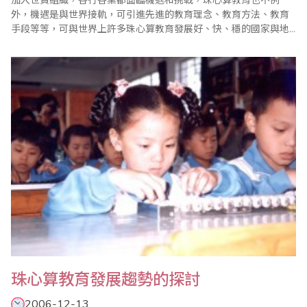
加入世貿組織，各行各業都面臨機遇和挑戰，珠心算教育也不例
外，機遇是與世界接軌，可引進先進的教育理念、教育方法、教育
手段等等，可與世界上許多珠心算教育發展好、快、穩的國家與地
區攜手並進，但豈不是，由於我們發展珠心算教育起步較晚，存在
許多不得珠心算教育事業發展的原素及強大的競爭和挑戰，今后珠
心算教育如何穩健發展值得我們深入研究。對此筆者有幾點拙見，
與同仁們共同探討。 首先，要樹立..
珠心算教育發展趨勢的探討
2006-12-13