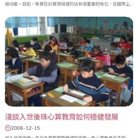
迪功能。目前，珠算在計算領域裡仍佔有很重要的地位，在國際上
也令人拭目以待。其算具、算理、算法通俗運用又充滿辨証哲理，
很有必要認真進行探索。 一、算盤 算盤是珠算的計算工具，分檔穿
珠。上設橫樑，五升十進，運算方便快速，代籌算而興千年不衰。
我國文學名著..
淺談入世後珠心算教育如何穩健發展
2006-12-15