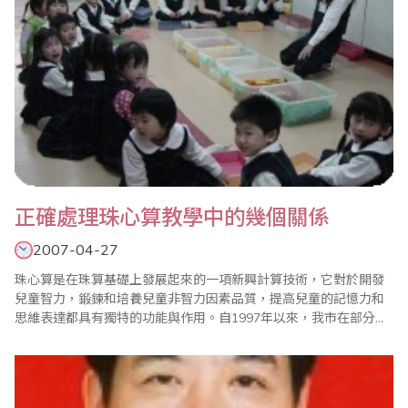
正確處理珠心算教學中的幾個關係
2007-04-27
珠心算是在珠算基礎上發展起來的一項新興計算技術，它對於開發
兒童智力，鍛鍊和培養兒童非智力因素品質，提高兒童的記憶力和
思維表達都具有獨特的功能與作用。自1997年以來，我市在部分小
學低年級開展珠心算教學試點工作，部分幼稚園和社會力量辦學機
構先後開設了兒童珠心算課程，並且呈現良好的發展勢頭。目前我
市在珠心算教育上取得初步的成效，但與我省黃山市、合肥市等市
相比還有一定差距，本人認為在理論上、實踐..