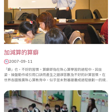
加減算的算癖
2007-09-11
「癖」也，不好的習慣。算癖即指在珠心算學習的過程中，因坐
姿、操盤動作或引用口訣而產生之錯誤答數及不好的計算習慣。在
世界各國推廣珠心算教育中，似乎並未對基礎養成過程做劃一的規
範。如坐姿、握筆、操盤動作、指法，甚至名稱都缺乏通用的準
則。可能只是幾個或單一國家自行約定俗成，並訂定檢定及比賽的
標準。這些準則，便衍生出很多教學方法、教案、教材、順序及口
訣等。透過這些不同的要求所完成的訓練，自然有各..