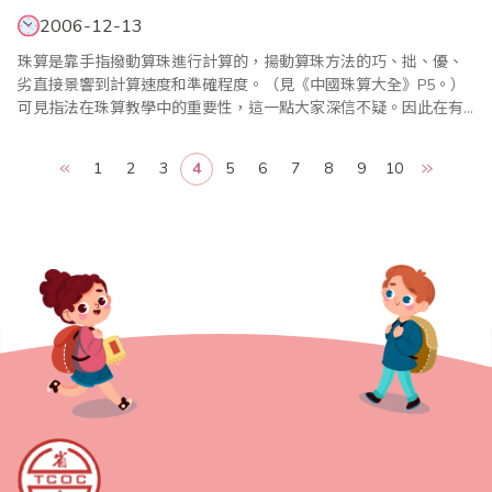
2006-12-13
珠算是靠手指撥動算珠進行計算的，揚動算珠方法的巧、拙、優、
劣直接景響到計算速度和準確程度。（見《中國珠算大全》P5。）
可見指法在珠算教學中的重要性，這一點大家深信不疑。因此在有
關珠算刊物上常可看到有關如何教好、練好指法的文章，從中收益
非淺。指法是靠手指運動的，其運動貫性，運作範圍、力度以用各
1
2
3
4
5
6
7
8
9
10
關節活動都與運動生理學有著密節聯繫。因此，筆者想從另一角度
──運動生理學理論為依據闡述教好，練好指法..