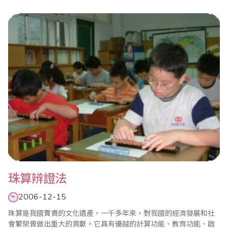
兒為本，以幼兒的發展為本，充分發揮幼兒積極性、主動性和創造
性，這是幼兒教育理念所必須依據的指導思想。幼兒的年齡特點決
定了他們的認知規律、思惟特點、發展過程不同於成人。皮亞杰的
認知理論告訴..
珠算辨證法
2006-12-15
珠算是我國寶貴的文化遺產，一千多年來，對我國的經濟發展和社
會繁榮曾做出重大的貢獻。它具有優越的計算功能、教育功能、啟