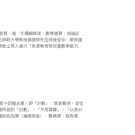
化師範大學教授黃國榮先生特接受中 華民國
蕭金土等人進行「珠算教育對兒童數學能力、
認知能力與學 業成績影響之研究」之實證研究，今節錄其序，以饗珠算界： 現今由於科技..
的第十四種古算，即「計數」︰既舍數術，宜從
裡所說的「計數」、「不用算籌」、「以意計
諸如掐指算（袖裡吞金）、數碼算、點珠算等
，容易推廣，能夠大面積普及。所謂珠心算，