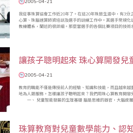
2005-04-21
我從事珠算協會工作近20年了。在這20年珠旅生涯中，有3分
心算、珠腦速算師資培訓及選手的訓練工作中。其選手常規化
教練體系，闡述的很詳細。那麼當選手的各個比賽項目的技術
大賽中各賽項的速度加快、準確率提高、心理素質好、競技狀
＜選手大賽..
讓孩子聰明起來 珠心算開發兒
2005-04-21
教育的職能不僅是傳授前人的經驗、知識和技能，而且越來越
地為人類服務。怎樣讓孩子聰明起來？我們用珠心算教育開發
一、 兒童智能發展的生理基礎 腦是思維的器官，大腦皮層有
神經元之間由神經纖維聯接形成100萬億個突觸的網絡，信息的
珠算教育對兒童數學能力、認