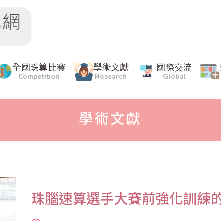
全國珠算比賽
學術文獻
國際交流
Competition
Research
Global
學術文獻
珠腦速算選手大賽前強化訓練