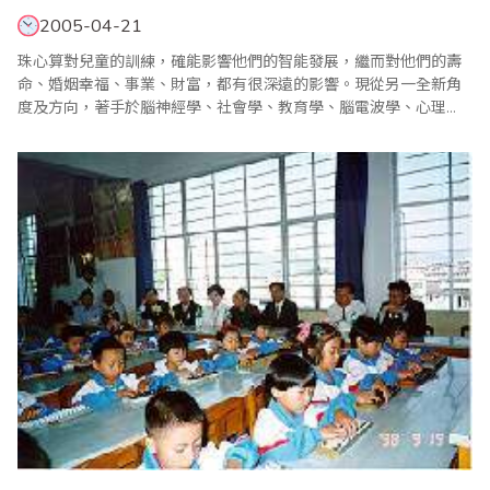
2005-04-21
珠心算對兒童的訓練，確能影響他們的智能發展，繼而對他們的壽
命、婚姻幸福、事業、財富，都有很深遠的影響。現從另一全新角
度及方向，著手於腦神經學、社會學、教育學、腦電波學、心理
學、高速音聲學等論文及報告，希望從中得出啟發，發展出千禧年
代的全新訓練方法，以裨益下一代子弟。 愛因斯坦是智慧的代名
詞，他具高度智能，加上堅毅不屈，突破障礙，勤奮努力，才能舉
世知名，並有影響萬代的卓越成..