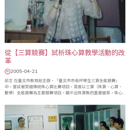
從【三算競賽】試析珠心算教學活動的改
革
2005-04-21
前言 在臺北市教育局主辦，「臺北市市長杯學生三算全能競賽」
中，嘗試著突破傳統珠心算比賽項目，首度以三算（珠算、心算、
數學）全能競賽為主要競賽項目。顯示出珠算教的重要變革，珠心
算教學也正在發展新的方向，間接對珠心算教學教材產生了衝擊，
我們要如何因應？要如何調整？都值得我們深思，這裡筆者謹以三
算競賽對個人在教學方面的一些啟發，試著分析教學活動設計，期
待能以拋磚引玉的方式，..