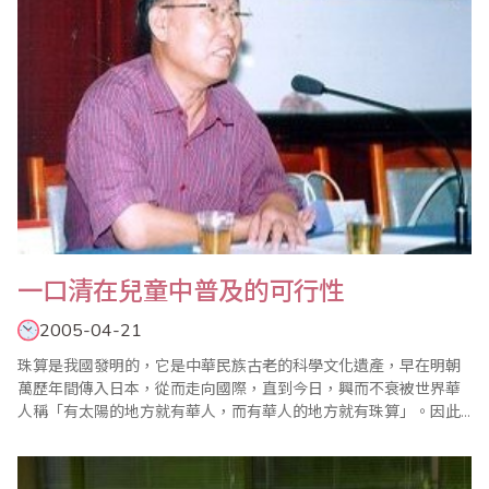
一口清在兒童中普及的可行性
2005-04-21
珠算是我國發明的，它是中華民族古老的科學文化遺產，早在明朝
萬歷年間傳入日本，從而走向國際，直到今日，興而不衰被世界華
人稱「有太陽的地方就有華人，而有華人的地方就有珠算」。因此
中華民族的國粹—珠算，在當今世界上成為華人的驕傲。珠算一
詞，據文字記載，早在東漢徐岳撰寫的＜數術記遺＞一書中就已提
到，至今已有近2000年的歷史，我國這一傳統珠算，加減用一上