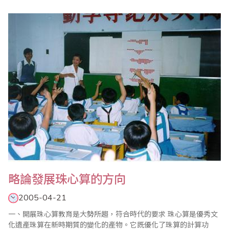
珠算是中華民族的優秀傳統文化，歷史上為先進生產力的發展貢獻
卓絕，對我國經濟、文化和科學發展起到了不可低估的作用。曾被
英國著名學者李約瑟譽為中國古代第5大發明。由於珠算具有良好的
實用計算、啟智教育和理..
略論發展珠心算的方向
2005-04-21
一、開展珠心算教育是大勢所趨，符合時代的要求 珠心算是優秀文
化遺產珠算在新時期質的變化的產物。它既優化了珠算的計算功