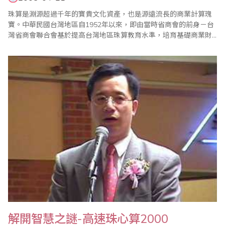
珠算是淵源超過千年的寶貴文化資產，也是源遠流長的商業計算瑰
寶。中華民國台灣地區自1952年以來，即由當時省商會的前身－台
灣省商會聯合會基於提高台灣地區珠算教育水準，培育基礎商業財
務會計人才，發揚珠算商業文化精粹等多重理由，成立台灣省商會
聯合會珠算促進委員會著手推動珠算發展活動，迄今已逾50年。目
前，台灣地區珠心算組織如雨後春筍般陸續成立，除了台灣省商業
會珠算委員會以外，並包括成立有30年..
解開智慧之謎-高速珠心算2000