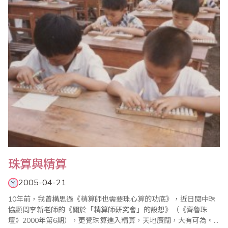
有一定的計算能力，以適應加強企業管理，提高財會、統計工作的
質量，以保證經濟核算工作的準..
珠算與精算
2005-04-21
10年前，我曾構思過《精算師也需要珠心算的功底》，近日閱中珠
協顧問李新老師的《關於「精算師研究會」的設想》（《齊魯珠
壇》2000年第6期），更覺珠算進入精算，天地廣闊，大有可為。