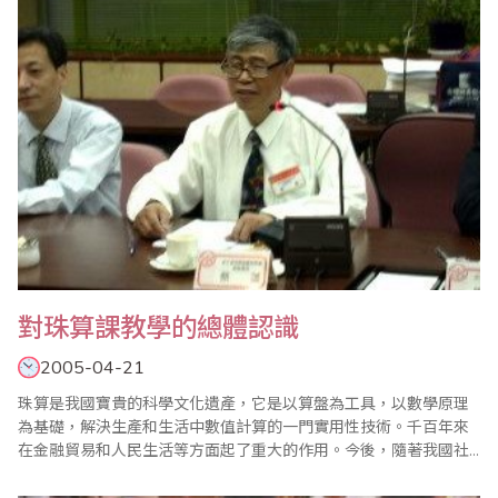
一，二上二，……五十二句口訣，而乘除法則用九..
對珠算課教學的總體認識
2005-04-21
珠算是我國寶貴的科學文化遺產，它是以算盤為工具，以數學原理
為基礎，解決生產和生活中數值計算的一門實用性技術。千百年來
在金融貿易和人民生活等方面起了重大的作用。今後，隨著我國社
會主義經濟建設的迅速發展，對珠算技術將會提出更高的要求。 學
校培養財經管理型專業人才，必須使他們掌握一定的計算技術，具