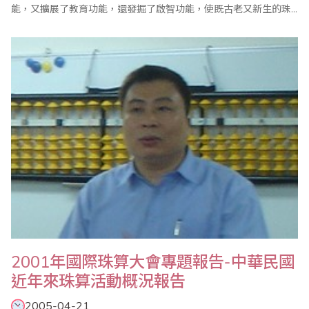
能，又擴展了教育功能，還發掘了啟智功能，使既古老又新生的珠
算顯示了新生命，賦予了新價值。這種可以提高人們素質的有效科
技，將受世界人們所重視，必將為推動人類的進步做出應有的貢
獻。 （１）教育功能顯著 珠心算的教育功能已日益得到社會重視
和..
2001年國際珠算大會專題報告-中華民國
近年來珠算活動概況報告
2005-04-21