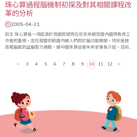
珠心算過程腦機制初探及對其相關課程改
革的分析
2005-04-21
前言 珠心算是一項起源於我國民間而在近年來頗受國內國際教育工
作者的重視，並在相當的範圍內被人們用於腦功能開發，特別是提
高電腦能的益腦智力運動。據中國珠算協會朱希安會長介紹，目前
我國接受珠心算教育的兒童已有近300萬人，並且主要在小學的數學
課和活動課中實施。從大量的珠心算教育研究報告中可以看到，各
3
4
5
6
7
8
9
10
11
12
地實踐者的經驗已經揭示，珠心算可以十分顯著和有效地提高學生
的計算速度，而且似乎還對..