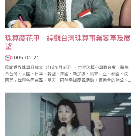
珠算慶花甲－綜觀台灣珠算事業變革及展
望
2005-04-21
欣聞世界珠算日成立（訂定8月8日），世界珠算心算聯合會，將聯
合台灣、大陸、日本、韓國、美國、新加坡、馬來西亞、泰國、汶
萊等；世界各國或區，當天，同時舉辦慶祝活動。籌備會的諸公、
先進…等熱心人士，努力奔馳，為倡導珠算心算啟迪智慧功能，促進
珠算心算事業發展，用心良苦，熱心推動，終於完成承先啟後鉅大
的組織工程。筆者從事珠算教育四十年餘，內心深感興奮，恭逢珠
壇喜訊，萬民同慶之際，特地向參與籌備會的..