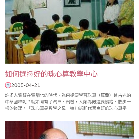
如何選擇好的珠心算教學中心
2005-04-21
許多人質疑在電腦化的時代，為何還要學習珠算（算盤）這古老的
中華國粹呢？就如同有了汽車、飛機，人類為何還要慢跑、散步一
樣的道理。「珠心算是數學之母」這句話即代表良好的珠心算學
習，可奠定數學學科最好的基礎。而珠心算的學習意義，主要是培
養學童正確、快速的計算能力，在學習過程中累積了耐力、毅力及
確實的本質訓練。所以說珠心算的學習，對於學童的腦力開發具有
不可忽視的價值。然而在坊間這麼多的珠心算教學中..