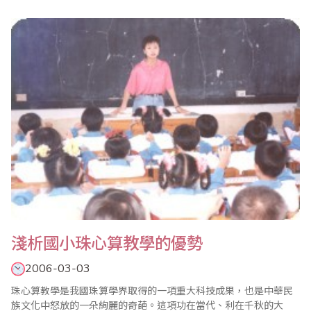
副會長8人，秘書長1人，副秘書長4人。2001年1月經批准珠算協會
成立了幼、少兒珠心算培養訓練學校，下設10個教學點；2003年12
月自治區珠算協會授權組建了新疆珠算協會石河子培養訓練中心，
負責對全疆..
淺析國小珠心算教學的優勢
2006-03-03
珠心算教學是我國珠算學界取得的一項重大科技成果，也是中華民
族文化中怒放的一朵絢麗的奇葩。這項功在當代、利在千秋的大