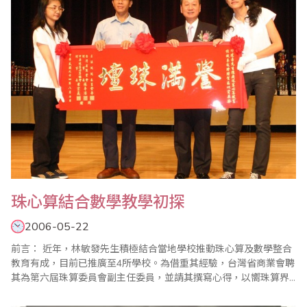
統計等等，計算數字的工具和方..
珠心算結合數學教學初探
2006-05-22
前言： 近年，林敏發先生積極結合當地學校推動珠心算及數學整合
教育有成，目前已推廣至4所學校。為借重其經驗，台灣省商業會聘
其為第六屆珠算委員會副主任委員，並請其撰寫心得，以嚮珠算界...
每一件事情的發生都有「利」與「弊」，而我們却不能以「對」與
「錯」來評斷事情的「好」與「壞」，市場是自由競爭的，每個人