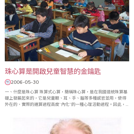
珠心算是開啟兒童智慧的金鑰匙
2006-05-30
一、什麼是珠心算 珠算式心算，簡稱珠心算，是在我國道統珠算基
礎上發展起來的，它是兒童眼、耳、手、腦等多種感官並用，使得
外在的、實際的運算過程高度“內化”的一種心理活動過程。因此，
也有人稱之為“意念珠算”。通俗地講，就是“在腦子裡打算盤”。看過
珠心算作秀的人，無不為之驚嘆和折服。 二、珠心算教育的意義何
在 ﹝一﹞從教育的角度看 1、啟迪..