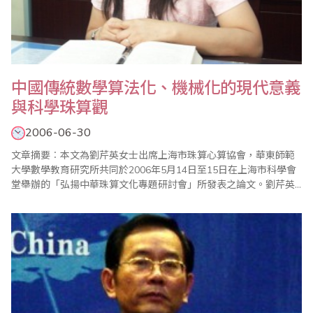
中國傳統數學算法化、機械化的現代意義
與科學珠算觀
2006-06-30
文章摘要︰本文為劉芹英女士出席上海市珠算心算協會，華東師範
大學數學教育研究所共同於2006年5月14日至15日在上海市科學會
堂舉辦的「弘揚中華珠算文化專題研討會」所發表之論文。劉芹英
女士自1990年起從事中國傳統數學和珠算珠心算的理論研究，是大
陸珠算界目前唯一具有博士學位的研究員。 中國傳統數學有實用
性、構造性、演算法化和機械化等特點，但未嚴格按照公理化數學
的思想方法進行..