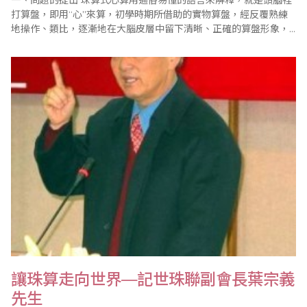
一、問題的提出 珠算式心算用通俗易懂的語言來解釋，就是頭腦裡
打算盤，即用“心”來算，初學時期所借助的實物算盤，經反覆熟練
地操作、類比，逐漸地在大腦皮層中留下清晰、正確的算盤形象，
將數變成算珠，學生在腦中進行“盤算”。逐步擺脫算盤，直接進入
心算的關鍵一步，我認為是如何將實物算盤變成腦中算盤。快速、
準確進行計算，形成珠心算所具備的兩種基本技巧，即“數譯珠”、
“珠譯數”，這兩種技巧..
讓珠算走向世界—記世珠聯副會長葉宗義
先生