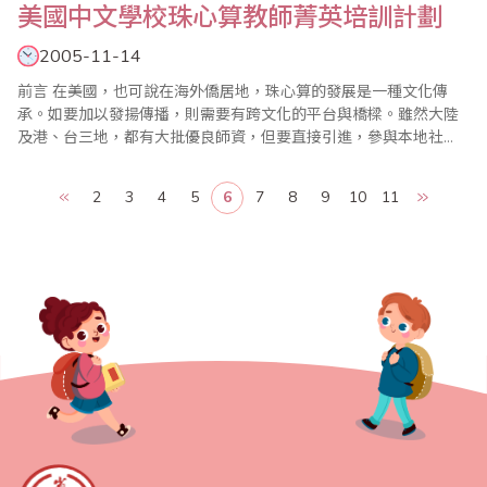
美國中文學校珠心算教師菁英培訓計劃
2005-11-14
前言 在美國，也可說在海外僑居地，珠心算的發展是一種文化傳
承。如要加以發揚傳播，則需要有跨文化的平台與橋樑。雖然大陸
及港、台三地，都有大批優良師資，但要直接引進，參與本地社
會，而未對所在地的教育制度多所瞭解，則有無形的文化鴻溝阻
隔。在亞裔社會，包含東南亞、韓國、日本、印度等，對珠心算的
2
3
4
5
6
7
8
9
10
11
認同相對程度較高，這是文化差異使然。 推廣珠心算始於中文學校
個..