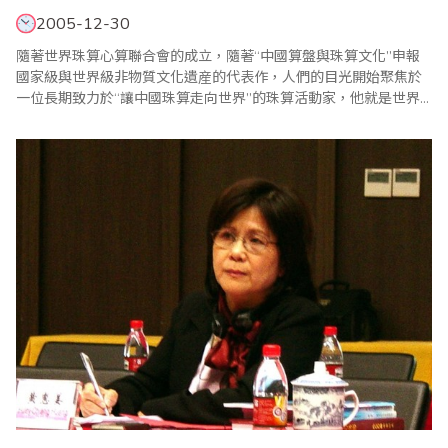
2005-12-30
隨著世界珠算心算聯合會的成立，隨著“中國算盤與珠算文化”申報
國家級與世界級非物質文化遺産的代表作，人們的目光開始聚焦於
一位長期致力於“讓中國珠算走向世界”的珠算活動家，他就是世界
珠算心算聯合會副會長、臺灣省商業會副理事長、臺灣省商業會珠
算委員會主任委員、臺灣省算學學會理事長、中華珠算心算協會理
事長——葉宗義先生。 岩石激起浪花美 “沒有岩石，哪能激起美麗..