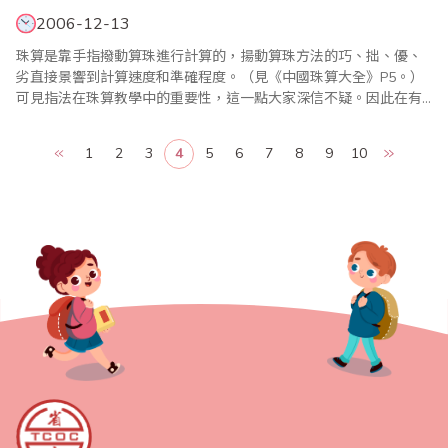
2006-12-13
珠算是靠手指撥動算珠進行計算的，揚動算珠方法的巧、拙、優、
劣直接景響到計算速度和準確程度。（見《中國珠算大全》P5。）
可見指法在珠算教學中的重要性，這一點大家深信不疑。因此在有
關珠算刊物上常可看到有關如何教好、練好指法的文章，從中收益
非淺。指法是靠手指運動的，其運動貫性，運作範圍、力度以用各
1
2
3
4
5
6
7
8
9
10
關節活動都與運動生理學有著密節聯繫。因此，筆者想從另一角度
──運動生理學理論為依據闡述教好，練好指法..