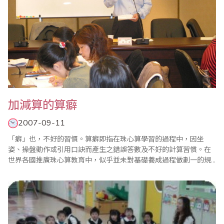
加減算的算癖
2007-09-11
「癖」也，不好的習慣。算癖即指在珠心算學習的過程中，因坐
姿、操盤動作或引用口訣而產生之錯誤答數及不好的計算習慣。在
世界各國推廣珠心算教育中，似乎並未對基礎養成過程做劃一的規
範。如坐姿、握筆、操盤動作、指法，甚至名稱都缺乏通用的準
則。可能只是幾個或單一國家自行約定俗成，並訂定檢定及比賽的
標準。這些準則，便衍生出很多教學方法、教案、教材、順序及口
訣等。透過這些不同的要求所完成的訓練，自然有各..