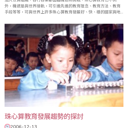
加入世貿組織，各行各業都面臨機遇和挑戰，珠心算教育也不例
外，機遇是與世界接軌，可引進先進的教育理念、教育方法、教育
手段等等，可與世界上許多珠心算教育發展好、快、穩的國家與地
區攜手並進，但豈不是，由於我們發展珠心算教育起步較晚，存在
許多不得珠心算教育事業發展的原素及強大的競爭和挑戰，今后珠
心算教育如何穩健發展值得我們深入研究。對此筆者有幾點拙見，
與同仁們共同探討。 首先，要樹立..
珠心算教育發展趨勢的探討
2006-12-13