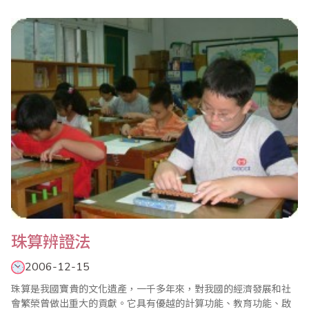
兒為本，以幼兒的發展為本，充分發揮幼兒積極性、主動性和創造
性，這是幼兒教育理念所必須依據的指導思想。幼兒的年齡特點決
定了他們的認知規律、思惟特點、發展過程不同於成人。皮亞杰的
認知理論告訴..
珠算辨證法
2006-12-15
珠算是我國寶貴的文化遺產，一千多年來，對我國的經濟發展和社
會繁榮曾做出重大的貢獻。它具有優越的計算功能、教育功能、啟