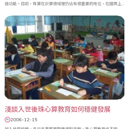
迪功能。目前，珠算在計算領域裡仍佔有很重要的地位，在國際上
也令人拭目以待。其算具、算理、算法通俗運用又充滿辨証哲理，
很有必要認真進行探索。 一、算盤 算盤是珠算的計算工具，分檔穿
珠。上設橫樑，五升十進，運算方便快速，代籌算而興千年不衰。
我國文學名著..
淺談入世後珠心算教育如何穩健發展
2006-12-15