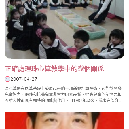
正確處理珠心算教學中的幾個關係
2007-04-27
珠心算是在珠算基礎上發展起來的一項新興計算技術，它對於開發
兒童智力，鍛鍊和培養兒童非智力因素品質，提高兒童的記憶力和
思維表達都具有獨特的功能與作用。自1997年以來，我市在部分小
學低年級開展珠心算教學試點工作，部分幼稚園和社會力量辦學機
構先後開設了兒童珠心算課程，並且呈現良好的發展勢頭。目前我
市在珠心算教育上取得初步的成效，但與我省黃山市、合肥市等市
相比還有一定差距，本人認為在理論上、實踐..