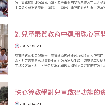
法。簡單的說即珠算式心算。其最重要的學習基礎及工具即是
中自然形成珠算影像（虛盤），並運用珠算的計算原理、方法
是，後者的能力計算是以計算和記數作為基礎的運算，是單位單
對兒童素質教育中運用珠心算
2005-04-21
隨著時代的發展與進步，素質教育思想被越來越多的人所認同
系，則更需要尋求其實踐中的有效方法和手段。適應兒童基礎
工具和方法。為此，筆者就珠心算做為開發兒童智能的有效手
確定來促進兒童基礎素質教育事業
珠心算教學對兒童啟智功能的
2005-04-21