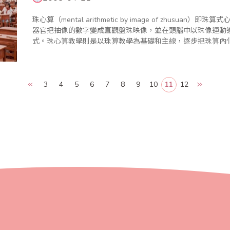
珠心算（mental arithmetic by image of zhus
器官把抽像的數字變成直觀盤珠映像，並在頭腦中以珠像運動
式。珠心算教學則是以珠算教學為基礎和主線，逐步把珠算內
學法。為了探討珠心算教學啟智功能大小、兒童智力增長快慢和
3
4
5
6
7
8
9
10
11
12