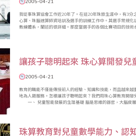
2005-04-21
我從事珠算協會工作近20年了。在這20年珠旅生涯中，有3分
心算、珠腦速算師資培訓及選手的訓練工作中。其選手常規化
教練體系，闡述的很詳細。那麼當選手的各個比賽項目的技術
大賽中各賽項的速度加快、準確率提高、心理素質好、競技狀
＜選手大賽..
讓孩子聰明起來 珠心算開發兒
2005-04-21
教育的職能不僅是傳授前人的經驗、知識和技能，而且越來越
地為人類服務。怎樣讓孩子聰明起來？我們用珠心算教育開發
一、 兒童智能發展的生理基礎 腦是思維的器官，大腦皮層有
神經元之間由神經纖維聯接形成100萬億個突觸的網絡，信息的
珠算教育對兒童數學能力、認