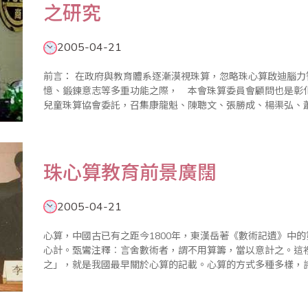
之研究
2005-04-21
前言： 在政府與教育體系逐漸漠視珠算，忽略珠心算啟迪腦力智慧、強 化邏輯推理、數學運算、加強記
憶、鍛鍊意志等多重功能之際， 本會珠算委員會顧問也是彰
兒童珠算協會委託，召集康龍魁、陳聰文、張勝成、楊渠弘、
珠心算教育前景廣闊
2005-04-21
心算，中國古已有之距今1800年，東漢岳著《數術記遺》中
心計。甄鸞注釋︰言舍數術者，謂不用算籌，當以意計之。這
之」，就是我國最早關於心算的記載。心算的方式多種多樣，
等。唯珠心算（即珠算式心算），數位大，運算快，簡單易學
簡言之就是..