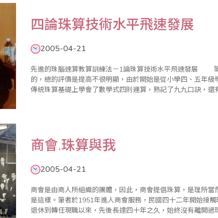
四論珠算技術水平飛速發展
2005-04-21
先進的珠腦速算教算訓練法－1論珠算技術水平飛速發展 第一次提高是從選手初步掌握珠腦速算開始
的，總的評價是提高不很明顯，由於開始是從小學四、五年級
傳統珠算基礎上學會了數學式四則運算，熟記了九九口訣，還
清，珠腦速算加減法等，有點「夾生飯」的意味，學習者感到
以李..
商會.珠算與我
2005-04-21
商會是由商人所組織的團體，因此，商會提倡珠算，是理所當
是這樣。筆者於1951年進人商會服務，民國四十二年開始接觸
退休到轉任現職以來，先後長達四十年之久，始終沒有離開過