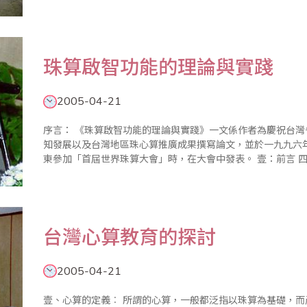
國，在國內、在國外或者在海峽彼岸，舉凡與商會有關的大小型
參與，..
珠算啟智功能的理論與實踐
2005-04-21
序言： 《珠算啟智功能的理論與實踐》一文係作者為慶祝台灣省商業會成立五十週年，特針對嬰幼兒數字認
知發展以及台灣地區珠心算推廣成果撰寫論文，並於一九九六
東參加「首屆世界珠算大會」時，在大會中發表。 壹：前言 四十年前，社會各界學習珠算主要目的乃在於
解決計算問題，是絕大多數人因工作上（即就業）需要而必備的
台灣心算教育的探討
2005-04-21
壹、心算的定義︰ 所謂的心算，一般都泛指以珠算為基礎，而產生將算珠浮現於腦海裡，所進行運算的方