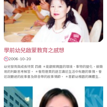
學前幼兒啟蒙教育之感想
2006-10-20
幼兒發育與成長特質 四歲 ＊能觀察周圍的環境、事物的變化，做簡
易的判斷思考解答。 ＊會用連貫的語言講述生活中有趣的事情。會
述說聽過的故事書及錄音帶的故事情節。 ＊喜歡幼稚園的團體生
活，幼稚園的表演活動非常樂意參加。 五歲 ＊動作發展迅速活潑好
動。 ＊有具體的形象思維，頭腦可想的事..