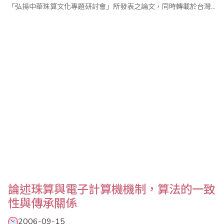
「弘揚中華珠算文化專題研討會」所發表之論文，同時轉載於台灣
省商業會慶祝2006年世界珠算日大會特刊，分享該會在美國之珠算
推廣經驗。 中美珠心算學會的宗旨開宗明義第一章即為提倡珠算心
算的傳播發展，促進文化交流。在今日美國的數學教學環境中，算
盤可說僅是歷史名..
論述珠算與電子計算機機制，算法的一致
性與傳承關係
2006-09-15