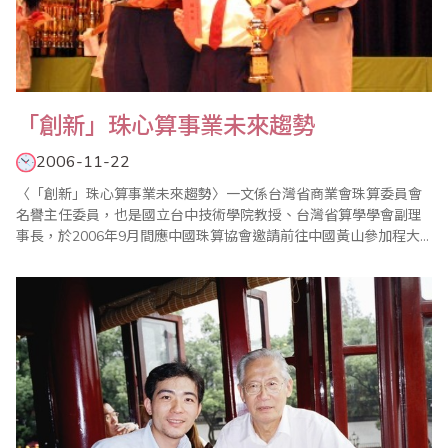
「創新」珠心算事業未來趨勢
2006-11-22
〈「創新」珠心算事業未來趨勢〉一文係台灣省商業會珠算委員會
名譽主任委員，也是國立台中技術學院教授、台灣省算學學會副理
事長，於2006年9月間應中國珠算協會邀請前往中國黃山參加程大
位逝世四百周年紀念大會，在國際珠心算學術研討會中發表之專
文。 一、 前言 珠心算是中國固有國粹，在日常生活中的應用甚為
廣泛。基本教育：讀寫算中的算，自然成為基礎教育的..