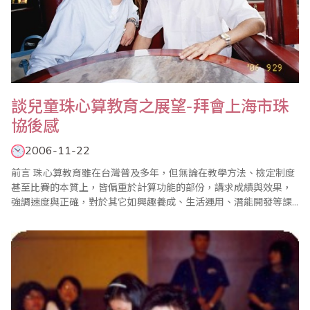
談兒童珠心算教育之展望-拜會上海市珠
協後感
2006-11-22
前言 珠心算教育雖在台灣普及多年，但無論在教學方法、檢定制度
甚至比賽的本質上，皆偏重於計算功能的部份，講求成績與效果，
強調速度與正確，對於其它如興趣養成、生活運用、潛能開發等課
題並無太多重視；教材的使用也多是將成人珠算課程簡化而為之，
更因為珠算科目早已不在現行學校課程範圍，如此長久下來，造成
珠心算教育與現行教育制度理念漸行漸遠。在筆者赴上海觀摩學習
後，發現對岸珠算教學方式..