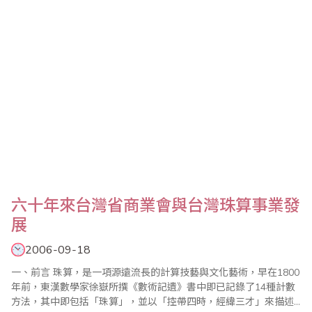
六十年來台灣省商業會與台灣珠算事業發
展
2006-09-18
一、前言 珠算，是一項源遠流長的計算技藝與文化藝術，早在1800
年前，東漢數學家徐嶽所撰《數術記遺》書中即已記錄了14種計數
方法，其中即包括「珠算」，並以「控帶四時，經緯三才」來描述