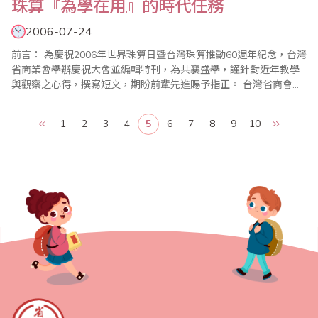
珠算『為學在用』的時代任務
2006-07-24
前言： 為慶祝2006年世界珠算日暨台灣珠算推動60週年紀念，台灣
省商業會舉辦慶祝大會並編輯特刊，為共襄盛舉，謹針對近年教學
與觀察之心得，撰寫短文，期盼前輩先進賜予指正。 台灣省商會名
譽主任委員李錫津先生在多年前即提出「珠心算生活化」的目標，
與近年來兩岸幾乎同時確立出珠算教育應該的走向─「珠算與數學
1
2
3
4
5
6
7
8
9
10
聯結」為共同教育目的，我們似乎得見一個珠心算教育的新景象。 ..