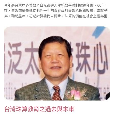
今年是台灣珠心算教育自光復進入學校教學體制60週年慶，60年
來，無數前輩先進將他們一生的青春歲月奉獻給珠算教育，造就子
弟，鞠躬盡瘁。初期計算機尚未問世，珠算的價值在社會上極為重
要，無論是公家機關、銀行郵局、大小商店、各行各業只要涉及到
商業及計算用途，都非算盤解決不可。可說珠算創造非常高的經濟
效益，提昇非常多的工作效能，當時的老師們，有的用台語、日語
或國語來上課，大部分的師公級的老師在17、..
台灣珠算教育之過去與未來