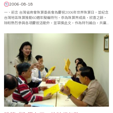
2006-08-18
一、前言 台灣省商會珠算委員會為慶祝2006年世界珠算日，並紀念
台灣地區珠算推動60週年擬編特刊，忝為珠算界成員，欣喜之餘，
除盼熱烈參與各項慶祝活動外，並草撰此文，作為特刊補白，共襄
盛舉。 二、e化時代的珠算 自從電腦發明以來，人類有了新的計算
工具與計算程式，一切事物似乎進入電腦與e化時代，都不一樣了。
電腦的發明及其計算技術的快速發展的確是..