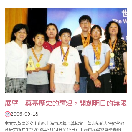
之。《數術記遺》這段文字一般被認爲是最早關於珠算的記載，咸
信是對當時所流傳的計算工具做一番彙整，可見珠算應早在紀元前
就已經與各種計算輔助工具一起流傳使用。再過千年的發展，珠算
以其操作簡單、體積小巧、方便實用等..
展望－奠基歷史的輝煌，開創明日的無限
2006-09-18
本文為黃惠姜女士出席上海市珠算心算協會，華東師範大學數學教
育研究所共同於2006年5月14日至15日在上海市科學會堂舉辦的