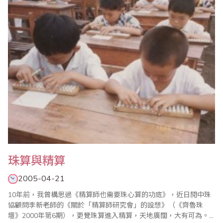
有一定的計算能力，以適應加強企業管理，提高財會、統計工作的
質量，以保證經濟核算工作的準..
珠算與精算
2005-04-21
10年前，我曾構思過《精算師也需要珠心算的功底》，近日閱中珠
協顧問李新老師的《關於「精算師研究會」的設想》（《齊魯珠
壇》2000年第6期），更覺珠算進入精算，天地廣闊，大有可為。