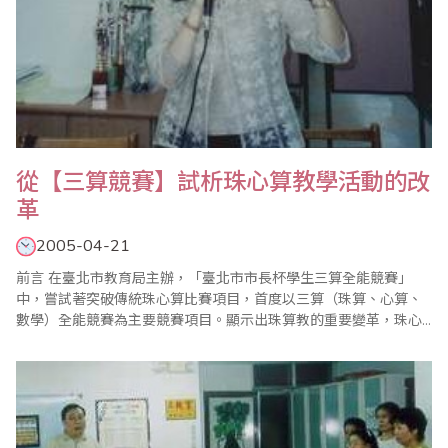
從【三算競賽】試析珠心算教學活動的改
革
2005-04-21
前言 在臺北市教育局主辦，「臺北市市長杯學生三算全能競賽」
中，嘗試著突破傳統珠心算比賽項目，首度以三算（珠算、心算、
數學）全能競賽為主要競賽項目。顯示出珠算教的重要變革，珠心
算教學也正在發展新的方向，間接對珠心算教學教材產生了衝擊，
我們要如何因應？要如何調整？都值得我們深思，這裡筆者謹以三
算競賽對個人在教學方面的一些啟發，試著分析教學活動設計，期
待能以拋磚引玉的方式，..