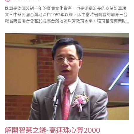
珠算是淵源超過千年的寶貴文化資產，也是源遠流長的商業計算瑰
寶。中華民國台灣地區自1952年以來，即由當時省商會的前身－台
灣省商會聯合會基於提高台灣地區珠算教育水準，培育基礎商業財
務會計人才，發揚珠算商業文化精粹等多重理由，成立台灣省商會
聯合會珠算促進委員會著手推動珠算發展活動，迄今已逾50年。目
前，台灣地區珠心算組織如雨後春筍般陸續成立，除了台灣省商業
會珠算委員會以外，並包括成立有30年..
解開智慧之謎-高速珠心算2000