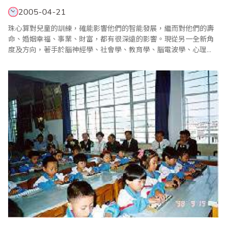
2005-04-21
珠心算對兒童的訓練，確能影響他們的智能發展，繼而對他們的壽
命、婚姻幸福、事業、財富，都有很深遠的影響。現從另一全新角
度及方向，著手於腦神經學、社會學、教育學、腦電波學、心理
學、高速音聲學等論文及報告，希望從中得出啟發，發展出千禧年
代的全新訓練方法，以裨益下一代子弟。 愛因斯坦是智慧的代名
詞，他具高度智能，加上堅毅不屈，突破障礙，勤奮努力，才能舉
世知名，並有影響萬代的卓越成..