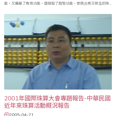
能，又擴展了教育功能，還發掘了啟智功能，使既古老又新生的珠
算顯示了新生命，賦予了新價值。這種可以提高人們素質的有效科
技，將受世界人們所重視，必將為推動人類的進步做出應有的貢
獻。 （１）教育功能顯著 珠心算的教育功能已日益得到社會重視
和..
2001年國際珠算大會專題報告-中華民國
近年來珠算活動概況報告
2005-04-21