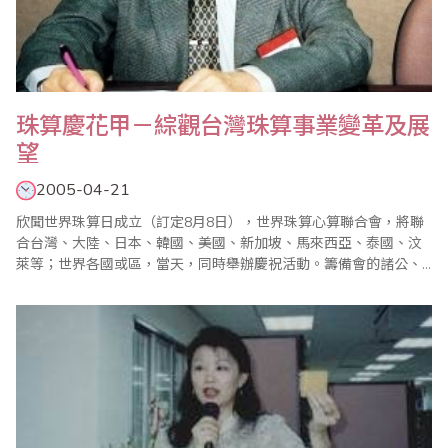
珠算慶花甲－綜觀台灣珠算事業變革及展
望
2005-04-21
欣聞世界珠算日成立（訂定8月8日），世界珠算心算聯合會，將聯
合台灣、大陸、日本、韓國、美國、新加坡、馬來西亞、泰國、汶
萊等；世界各國或區，當天，同時舉辦慶祝活動。籌備會的諸公、
先進…等熱心人士，努力奔馳，為倡導珠算心算啟迪智慧功能，促進
珠算心算事業發展，用心良苦，熱心推動，終於完成承先啟後鉅大
的組織工程。筆者從事珠算教育四十年餘，內心深感興奮，恭逢珠
壇喜訊，萬民同慶之際，特地向參與籌備會的..