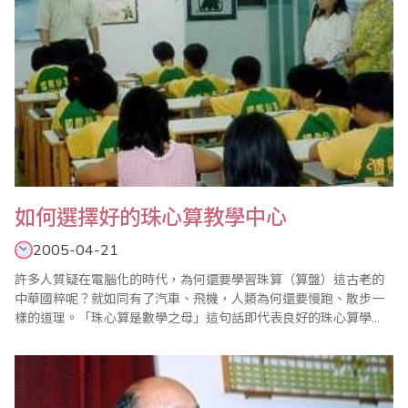
如何選擇好的珠心算教學中心
2005-04-21
許多人質疑在電腦化的時代，為何還要學習珠算（算盤）這古老的
中華國粹呢？就如同有了汽車、飛機，人類為何還要慢跑、散步一
樣的道理。「珠心算是數學之母」這句話即代表良好的珠心算學
習，可奠定數學學科最好的基礎。而珠心算的學習意義，主要是培
養學童正確、快速的計算能力，在學習過程中累積了耐力、毅力及
確實的本質訓練。所以說珠心算的學習，對於學童的腦力開發具有
不可忽視的價值。然而在坊間這麼多的珠心算教學中..