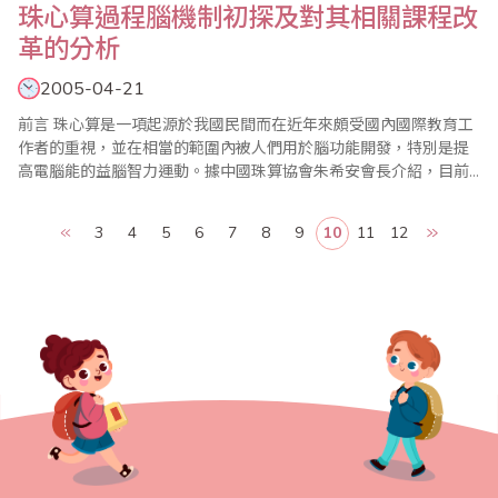
珠心算過程腦機制初探及對其相關課程改
革的分析
2005-04-21
前言 珠心算是一項起源於我國民間而在近年來頗受國內國際教育工
作者的重視，並在相當的範圍內被人們用於腦功能開發，特別是提
高電腦能的益腦智力運動。據中國珠算協會朱希安會長介紹，目前
我國接受珠心算教育的兒童已有近300萬人，並且主要在小學的數學
課和活動課中實施。從大量的珠心算教育研究報告中可以看到，各
3
4
5
6
7
8
9
10
11
12
地實踐者的經驗已經揭示，珠心算可以十分顯著和有效地提高學生
的計算速度，而且似乎還對..