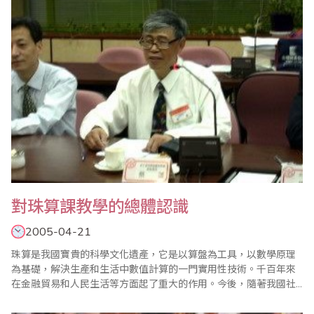
一，二上二，……五十二句口訣，而乘除法則用九..
對珠算課教學的總體認識
2005-04-21
珠算是我國寶貴的科學文化遺產，它是以算盤為工具，以數學原理
為基礎，解決生產和生活中數值計算的一門實用性技術。千百年來
在金融貿易和人民生活等方面起了重大的作用。今後，隨著我國社
會主義經濟建設的迅速發展，對珠算技術將會提出更高的要求。 學
校培養財經管理型專業人才，必須使他們掌握一定的計算技術，具