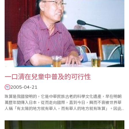
一口清在兒童中普及的可行性
2005-04-21
珠算是我國發明的，它是中華民族古老的科學文化遺產，早在明朝
萬歷年間傳入日本，從而走向國際，直到今日，興而不衰被世界華
人稱「有太陽的地方就有華人，而有華人的地方就有珠算」。因此
中華民族的國粹—珠算，在當今世界上成為華人的驕傲。珠算一
詞，據文字記載，早在東漢徐岳撰寫的＜數術記遺＞一書中就已提
到，至今已有近2000年的歷史，我國這一傳統珠算，加減用一上