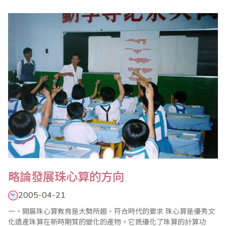
珠算是中華民族的優秀傳統文化，歷史上為先進生產力的發展貢獻
卓絕，對我國經濟、文化和科學發展起到了不可低估的作用。曾被
英國著名學者李約瑟譽為中國古代第5大發明。由於珠算具有良好的
實用計算、啟智教育和理..
略論發展珠心算的方向
2005-04-21
一、開展珠心算教育是大勢所趨，符合時代的要求 珠心算是優秀文
化遺產珠算在新時期質的變化的產物。它既優化了珠算的計算功