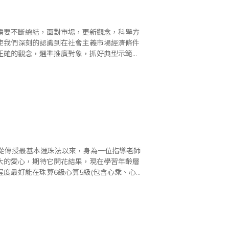
需要不斷總結，面對市場，更新觀念，科學方
使我們深刻的認識到在社會主義市場經濟條件
正確的觀念，選準推廣對象，抓好典型示範，
認識珠心算,讓更多的幼兒接受珠心算教育，這
生從傳授最基本運珠法以來，身為一位指導老師
大的愛心，期待它開花結果，現在學習年齡層
度最好能在珠算6級心算5級(包含心乘、心
學漸漸有學校功課壓力，時間無法像幼稚園大班