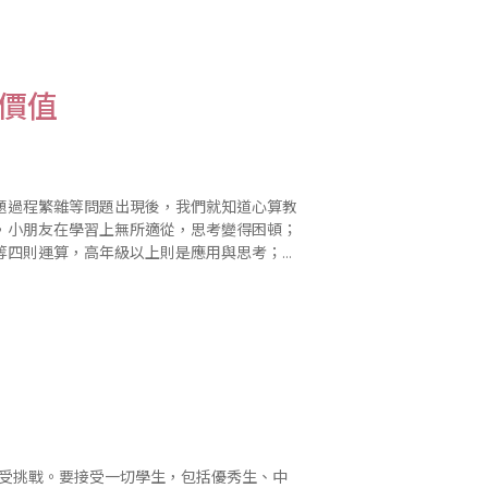
習價值
題過程繁雜等問題出現後，我們就知道心算教
，小朋友在學習上無所適從，思考變得困頓；
等四則運算，高年級以上則是應用與思考；沒
解題困難，進而產生退卻，使小朋友數學學習