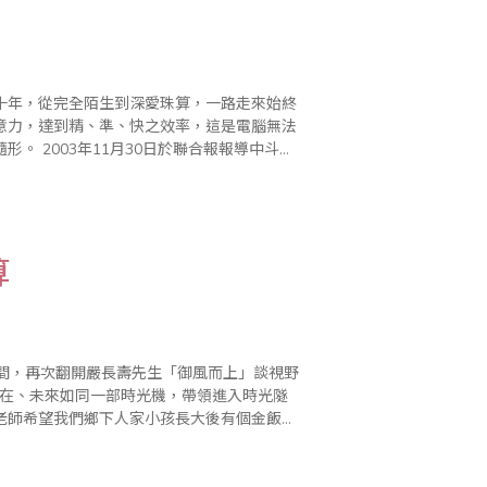
十年，從完全陌生到深愛珠算，一路走來始終
意力，達到精、準、快之效率，這是電腦無法
報導中斗大
報導：教育部宣佈不獨尊建構式..
算
現在、未來如同一部時光機，帶領進入時光隧