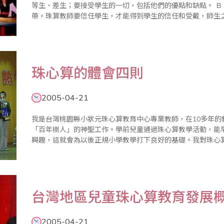
等生、差生；要接受學生的一切，包括他們的優點和缺點。 Ｂ：信任（belief） 信任是連接人與人之間的紐
帶。珠算教師要信任學生，才能得到學生的信任和受戴，師生
梁。 Ｃ：關心（care） ..
珠心算的體會四則
2005-04-21
我是台灣桃園縣小狀元珠心算教育中心專業教師，在10多年
「百年樹人」的神聖工作。學前兒童通過珠心算教學活動，能
興趣，這就會為以後正規小學教學打下良好的基礎。我對珠心算教育
師本身必須有珠心算的良好素質 俗話說，「教
台灣地區兒童珠心算教育發展
2005-04-21