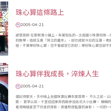
珠心算這條路上
2005-04-21
感懷恩師 在那新港小鎮上，有著知名的--文昌國小珠算校隊--位於嘉義縣，母校恩師莊再來老師，極為嚴厲
的教學，造就玉惠「哭泣的童年」，卻也成就今日的玉惠。老師，感謝您！ 無極功夫 太
極。不曾學好珠心算，您不會感受它的好；學好珠心算您卻不
已內化為您的一部分，您感受不到它的存在，但它卻無時不刻不
珠心算伴我成長，淬煉人生
2005-04-21
還記得那天，手中接上全國珠算比賽年度首傑。 不久之前，以戒慎恐懼心情拆開指考成績單，比對今年組
距。 更早以前，千里迢迢東奔西跑參加各式大小比賽。 模糊的記憶中，隱約可聽見的算珠撞擊聲；依稀可
看見晦暗星空下伏桌的背影，旁邊熬夜監督的身影。 一切的一切，到底是哇哇墜地聲、抑或是那清脆算珠聲