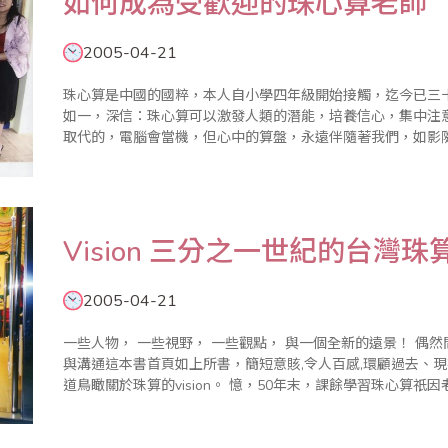
如何成為受歡迎的珠心算老師
2005-04-21
珠心算是中國的國粹，本人自小學四年級開始接觸，迄今已三
如一，深信：珠心算可以激發人類的潛能，培養信心，集中注
取代的，電腦會當機，但心中的算盤，永遠伴隨著我們，如影隨形。 2003年11月30日於聯合報
的標題寫著：”建構數學失敗，珠心算又開始流行….。” “新聞
Vision 三分之一世紀的台灣珠
2005-04-21
一些人物， 一些視野， 一些觀點， 與一個全新的遠景！ 偶然間，再次翻開嚴長壽先生「御風而上」談視野
與溝通這本書首頁如上所書，簡短意賅,令人百感,環顧過去、
道鳥瞰關於珠算的vision。 憶，50年末，課餘學習珠心算祇因老師希望我們鄉下人家小孩長大後有個金飯碗
------ 在銀行..