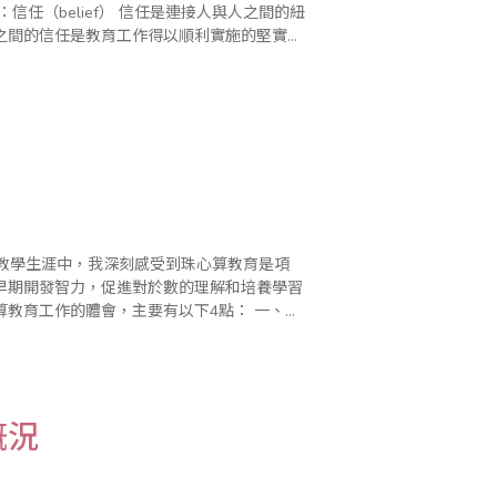
之間的信任是教育工作得以順利實施的堅實橋
的教學生涯中，我深刻感受到珠心算教育是項
早期開發智力，促進對於數的理解和培養學習
工作的體會，主要有以下4點： 一、教
給別人一杯水，教師自己必須要有一桶水」..
概況