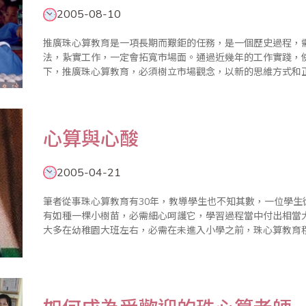
2005-08-10
推廣珠心算教育是一項長期而艱鉅的任務，是一個歷史過程，
法，紥實工作，一定會拓寬市場面。通過近幾年的工作實踐，
下，推廣珠心算教育，必須樹立市場觀念，以新的思維方式和
科學組織比賽，擴大社會影響，使更多的人耳聞目睹珠心算，
是一條穩步發展..
心算與心酸
2005-04-21
筆者從事珠心算教育有30年，教導學生也不知其數，一位學
有如種一棵小樹苗，必需細心呵護它，學習過程當中付出相當
大多在幼稚園大班左右，必需在未進入小學之前，珠心算教育程
除)，先決條件，家長鼎力配合，否則無法達到，一旦進入小
易於掌握，..