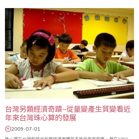
是算珠外在生理的計算方法，心算是藉由算珠媒介從生理提升到心
理層面的計算方法，進一步發揮能量將計算過程進入到潛能意識的
算法，是融入了生理、心理的一種觀念上突破，獲得了廣大的迴
響。 二、..
台灣另類經濟奇蹟~從量變產生質變看近
年來台灣珠心算的發展
2009-07-01