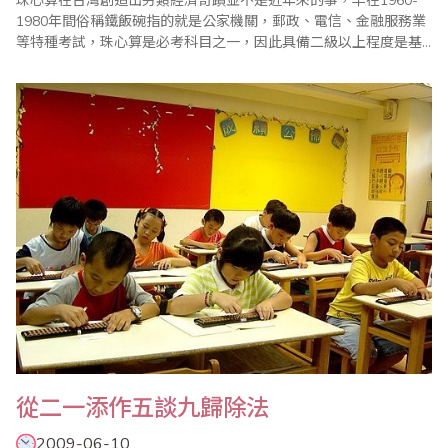
珠心算在台灣創造出另類經濟奇蹟並不是近年來的事，早在1960-
1980年間俗稱鐵飯碗指的就是公家機關，郵政、電信、金融服務業
等特種考試，珠心算是必考科目之一，因此具備二級以上程度是基
本要求；1980年代迄今，珠心算扮演著兒童教育啟智的功能﹐從以
下的廣告詞可見一斑： 學習心算的好處→☆增強記憶力、注意力、
創造力☆加強數學理解力☆增強算數加減乘除計算能力與自信心☆
藉由專業訓練，可朔性..
從二一添作五談九歸除法
2009-06-10