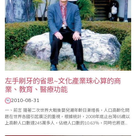
左手刷牙的省思~文化產業珠心算的商
業、教育、醫療功能
2010-08-31
一、前言 隨著二次世界大戰後嬰兒潮年齡日漸增長，人口高齡化問
題在世界各國引起廣泛的重視，根據統計，2008年底止台灣65歲以
上高齡人口數達245萬多人，佔總人口數的10.63％，同時也將逐年
繼續攀高，因此與高齡化有關的老人樂活、教育、醫療、疾病等議
題成為顯學，這在我們不斷構思著珠算心算發展方向之際，也是一