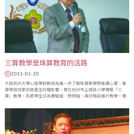
三算教學是珠算教育的活路
2011-01-20
大陸杭州大學心理學群教授為進一步了解珠算教學對後續心算、筆
算學習效果到底產生何種影響，曾在杭州市上城區小學實驗「三
算」教學，先將學生分為實驗組、對照組，再分階段進行教學。實
驗者先在實驗組實施珠算教學，讓學生熟悉運珠方法和運珠計算，
然後考慮進行心算、筆算的教學，惟實驗者在前測、複測中發現，
即使尚未正式指導學生學習心算、筆算，實驗組學生的心算、筆算
複測成績與前測比較，已有顯著不同。實驗者還進一步..