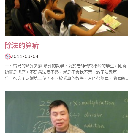
除法的算癖
2011-03-04
一、常見的除算算癖 除算的教學，對於老師或較稚齡的學生，剛開
始真是折磨。不是乘法表不熟，就是不會找答案；減了法數第一
位，卻忘了要減第二位。不同於乘算的教學，入門很簡單，隨著級
數上升愈來愈難，是所謂先甘後苦。而除算的入門較有難度(對稚齡
而言)，逐漸熟練後，愈有心得，便愈算愈容易是所謂先苦後甘。
(1) 置假商過大或過小。過大機率幾乎每個題目都會面臨，當學生做
還原動..