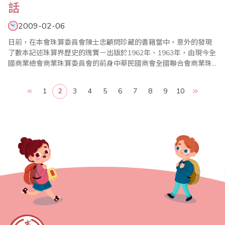
話
2009-02-06
日前，在本會珠算委員會陳士忠顧問珍藏的書籍當中，意外的發現
了數本記述珠算界歷史的瑰寶－出版於1962年、1963年，由現今全
國商業總會商業珠算委員會的前身中華民國商會全國聯合會商業珠
算委員會所編纂的「珠算世界」第1期、第2期，其中內容除詳述許
多國際珠算協會籌辦、成立的過程，同時也呈現了當年台灣省商業
1
2
3
4
5
6
7
8
9
10
會珠算委員會的前身台灣省商會聯合會珠算促進委員會與中華民國
商會全國聯合會商業珠算委員會的分、合以及籌..