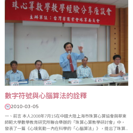
個發展契機。 根據研究，影響高齡人口的疾病之一就是老年失..
數字符號與心腦算法的詮釋
2010-03-05
一、前言 本人2008年7月15在中國大陸上海市珠算心算協會與華東
師範大學數學教育研究所聯合舉辦的「珠算心算教學研討會」中，
發表了一篇《心境氣動－內在科學的「心腦算法」》，提出了珠算