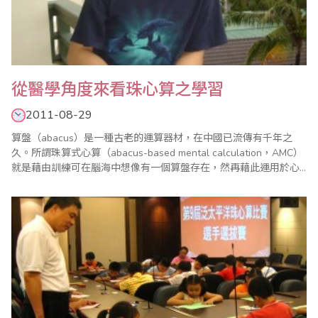
從醫學角度來看珠心算之學習
2011-08-29
算盤（abacus）是一種古老的運算器材，在中國已流傳有千年之
久。所謂珠算式心算（abacus-based mental calculation，AMC）
就是藉由訓練可在腦海中想像有一個算盤存在，然再藉此運用於心
算，處理龐大的數字運算，其中包含加減乘除皆可應用。雖然珠算
教育已經從台灣小學生的正規教育中廢止多年，但是珠算式心算的
教育卻已悄悄在世界各國逐漸扎根，在數字計算及腦部潛能開發方
面逐漸展..