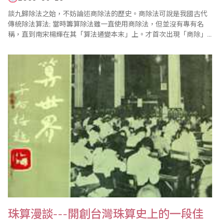
談九歸除法之始，不妨論述商除法的歷史。商除法可說是我國古代
傳統除法算法; 當時籌算除法雖一直使用商除法，但並沒有專有名
稱，直到南宋楊輝在其「算法通變本末」上。才首次出現「商除」
這個特有名稱。籌算商除在「孫子算經」中雖有論述，但並無計算
圖式。楊輝的「日用算法」是現存最早的籌算商除完整圖示(略)。
到了宋朝「九歸歌訣」的產生，才逐漸形成用九歸運算的歸除法。
元代，算盤已普遍流行。歸除法..
珠算漫談---開創台灣珠算史上的一段佳