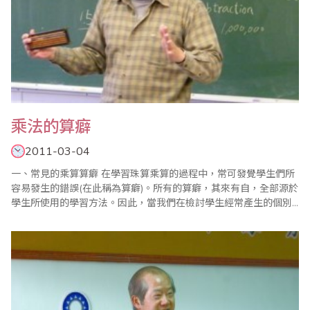
乘法的算癖
2011-03-04
一、常見的乘算算癖 在學習珠算乘算的過程中，常可發覺學生們所
容易發生的錯誤(在此稱為算癖)。所有的算癖，其來有自，全部源於
學生所使用的學習方法。因此，當我們在檢討學生經常產生的個別
錯誤，應了解其計算方法為何? 才能追本溯源，改正其計算的盲點，
並提昇學習的效能。 1、計算答數少於或多於正確答數，且誤差數
字較多位。此類算癖並非由於加減算的算癖而產生的答數誤差。比
如說..