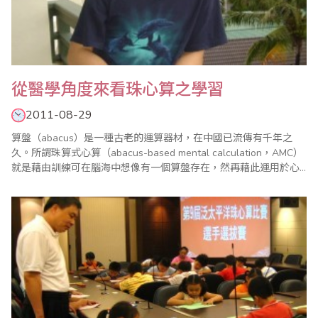
從醫學角度來看珠心算之學習
2011-08-29
算盤（abacus）是一種古老的運算器材，在中國已流傳有千年之
久。所謂珠算式心算（abacus-based mental calculation，AMC）
就是藉由訓練可在腦海中想像有一個算盤存在，然再藉此運用於心
算，處理龐大的數字運算，其中包含加減乘除皆可應用。雖然珠算
教育已經從台灣小學生的正規教育中廢止多年，但是珠算式心算的
教育卻已悄悄在世界各國逐漸扎根，在數字計算及腦部潛能開發方
面逐漸展..