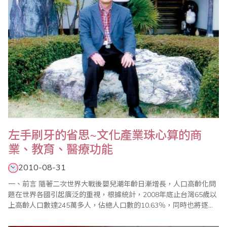
左手刷牙的省思~文化產業珠心算的商
業、教育、醫療功能
2010-08-31
一、前言 隨著二次世界大戰後嬰兒潮年齡日漸增長，人口高齡化問
題在世界各國引起廣泛的重視，根據統計，2008年底止台灣65歲以
上高齡人口數達245萬多人，佔總人口數的10.63％，同時也將逐年
繼續攀高，因此與高齡化有關的老人樂活、教育、醫療、疾病等議
題成為顯學，這在我們不斷構思著珠算心算發展方向之際，也是一