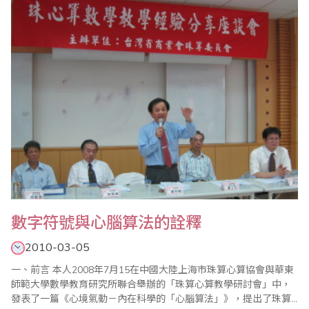
個發展契機。 根據研究，影響高齡人口的疾病之一就是老年失..
數字符號與心腦算法的詮釋
2010-03-05
一、前言 本人2008年7月15在中國大陸上海市珠算心算協會與華東
師範大學數學教育研究所聯合舉辦的「珠算心算教學研討會」中，
發表了一篇《心境氣動－內在科學的「心腦算法」》，提出了珠算