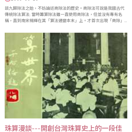
談九歸除法之始，不妨論述商除法的歷史。商除法可說是我國古代
傳統除法算法; 當時籌算除法雖一直使用商除法，但並沒有專有名
稱，直到南宋楊輝在其「算法通變本末」上。才首次出現「商除」
這個特有名稱。籌算商除在「孫子算經」中雖有論述，但並無計算
圖式。楊輝的「日用算法」是現存最早的籌算商除完整圖示(略)。
到了宋朝「九歸歌訣」的產生，才逐漸形成用九歸運算的歸除法。
元代，算盤已普遍流行。歸除法..
珠算漫談---開創台灣珠算史上的一段佳