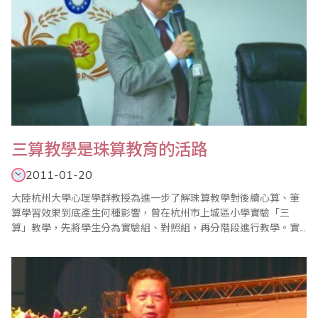
三算教學是珠算教育的活路
2011-01-20
大陸杭州大學心理學群教授為進一步了解珠算教學對後續心算、筆
算學習效果到底產生何種影響，曾在杭州市上城區小學實驗「三
算」教學，先將學生分為實驗組、對照組，再分階段進行教學。實
驗者先在實驗組實施珠算教學，讓學生熟悉運珠方法和運珠計算，
然後考慮進行心算、筆算的教學，惟實驗者在前測、複測中發現，
即使尚未正式指導學生學習心算、筆算，實驗組學生的心算、筆算
複測成績與前測比較，已有顯著不同。實驗者還進一步..