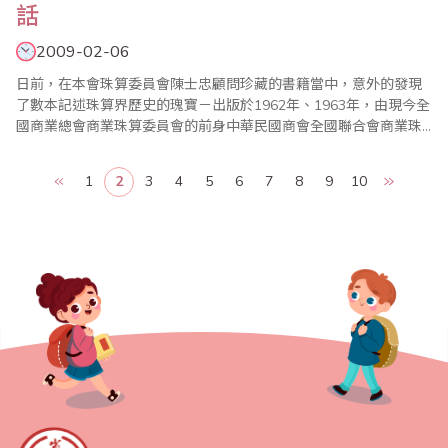
話
2009-02-06
日前，在本會珠算委員會陳士忠顧問珍藏的書籍當中，意外的發現
了數本記述珠算界歷史的瑰寶－出版於1962年、1963年，由現今全
國商業總會商業珠算委員會的前身中華民國商會全國聯合會商業珠
算委員會所編纂的「珠算世界」第1期、第2期，其中內容除詳述許
多國際珠算協會籌辦、成立的過程，同時也呈現了當年台灣省商業
1
2
3
4
5
6
7
8
9
10
會珠算委員會的前身台灣省商會聯合會珠算促進委員會與中華民國
商會全國聯合會商業珠算委員會的分、合以及籌..