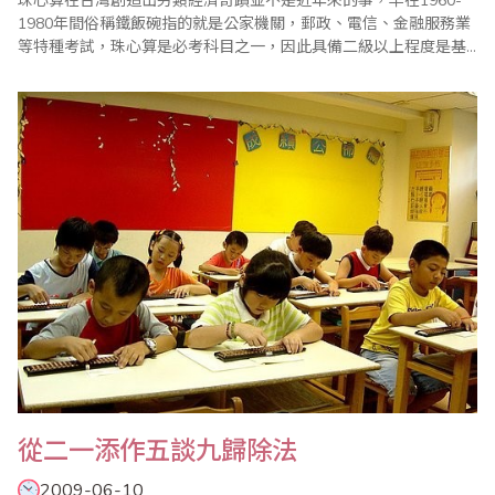
珠心算在台灣創造出另類經濟奇蹟並不是近年來的事，早在1960-
1980年間俗稱鐵飯碗指的就是公家機關，郵政、電信、金融服務業
等特種考試，珠心算是必考科目之一，因此具備二級以上程度是基
本要求；1980年代迄今，珠心算扮演著兒童教育啟智的功能﹐從以
下的廣告詞可見一斑： 學習心算的好處→☆增強記憶力、注意力、
創造力☆加強數學理解力☆增強算數加減乘除計算能力與自信心☆
藉由專業訓練，可朔性..
從二一添作五談九歸除法
2009-06-10