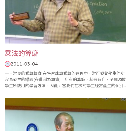
乘法的算癖
2011-03-04
一、常見的乘算算癖 在學習珠算乘算的過程中，常可發覺學生們所
容易發生的錯誤(在此稱為算癖)。所有的算癖，其來有自，全部源於
學生所使用的學習方法。因此，當我們在檢討學生經常產生的個別
錯誤，應了解其計算方法為何? 才能追本溯源，改正其計算的盲點，
並提昇學習的效能。 1、計算答數少於或多於正確答數，且誤差數
字較多位。此類算癖並非由於加減算的算癖而產生的答數誤差。比
如說..