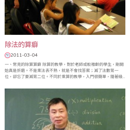
除法的算癖
2011-03-04
一、常見的除算算癖 除算的教學，對於老師或較稚齡的學生，剛開
始真是折磨。不是乘法表不熟，就是不會找答案；減了法數第一
位，卻忘了要減第二位。不同於乘算的教學，入門很簡單，隨著級
數上升愈來愈難，是所謂先甘後苦。而除算的入門較有難度(對稚齡
而言)，逐漸熟練後，愈有心得，便愈算愈容易是所謂先苦後甘。
(1) 置假商過大或過小。過大機率幾乎每個題目都會面臨，當學生做
還原動..