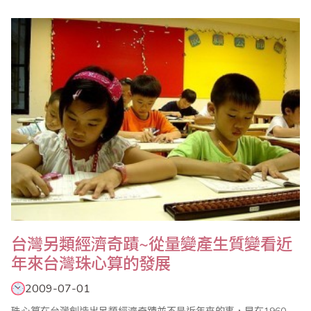
是算珠外在生理的計算方法，心算是藉由算珠媒介從生理提升到心
理層面的計算方法，進一步發揮能量將計算過程進入到潛能意識的
算法，是融入了生理、心理的一種觀念上突破，獲得了廣大的迴
響。 二、..
台灣另類經濟奇蹟~從量變產生質變看近
年來台灣珠心算的發展
2009-07-01