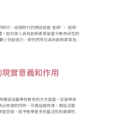
時代，這個時代的標誌就是“創新”。“創新”
體。如何使人具有創新素質是當今教育研究的
關問題等，探討如下。 一、珠算珠心算開發創造力的功能和原理 從..
的現實意義和作用
齊必修課的同時，可廣設選修課，開設活動
學習空間，賦予教學更多的靈活性和選擇性。
的發展、發掘和培養，而不是單純追求知識的