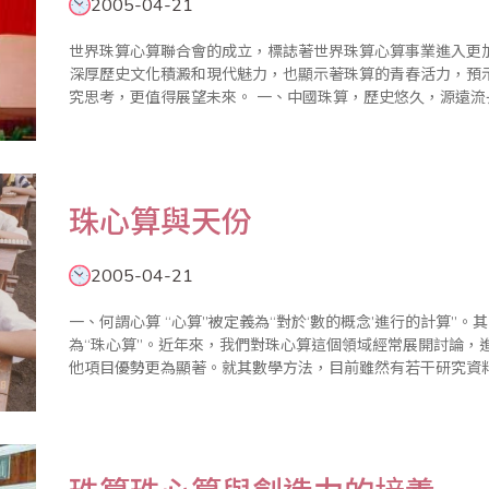
2005-04-21
世界珠算心算聯合會的成立，標誌著世界珠算心算事業進入更
深厚歷史文化積澱和現代魅力，也顯示著珠算的青春活力，預
究思考，更值得展望未來。 一、中國珠算，歷史悠久，源遠流長 中國算盤，木質構造，難以永久保存，極
少遺留物證；雕版印刷算盤圖象困難，古籍中難以找到由算盤圖
珠心算與天份
2005-04-21
一、何謂心算 “心算”被定義為“對於‘數的概念’進行的計算”。其中把算盤內化並在腦中打算盤的心算方式稱
為“珠心算”。近年來，我們對珠心算這個領域經常展開討論，
他項目優勢更為顯著。就其數學方法，目前雖然有若干研究資料，但尚
算不同，是在腦中“撥動珠子”，因此我們看不到算珠。珠心算教