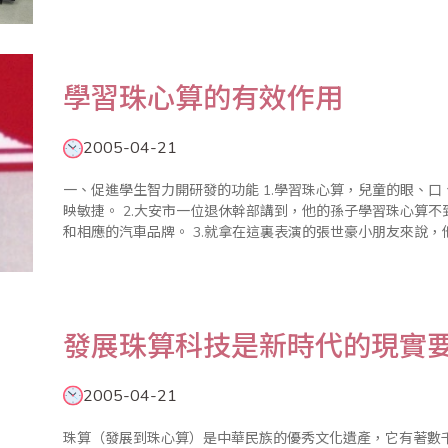
實際上這是一種硬性灌輸、強化抽像思維環節、增加教學難度的
學習珠心算的有效作用
2005-04-21
一、促進學生智力開研發的功能 1.學習珠心算，兒童的眼、口、手、腦、筆、算盤的交替應用，促進學生反
映敏捷。 2.大安市一位退休幹部講到，他的孫子學習珠心算不到一年，能夠連續記住十來輛流動的汽車號碼
和相應的汽車品牌。 3.就拿在這裏表演的張世豪小朋友來說，他剛剛代表國家 隊，參加C組的比賽，取得了
很好的成績。沒學珠心算前，非常好動，當老..
發展珠算科技是新時代的現實
2005-04-21
珠算（發展到珠心算）是中華民族的優秀文化遺產，它有著數