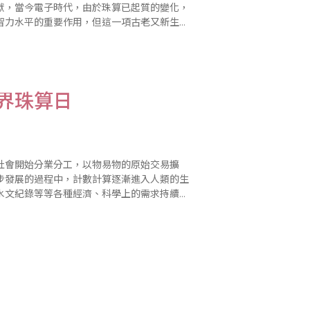
獻，當今電子時代，由於珠算已起質的變化，
智力水平的重要作用，但這一項古老又新生的
幾方面來闡明發展珠算科技是新時代的客觀要
界珠算日
社會開始分業分工，以物易物的原始交易擴
步發展的過程中，計數計算逐漸進入人類的生
水文紀錄等等各種經濟、科學上的需求持續增
筍般的隨之發明。最後珠算以其操作簡單、體