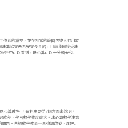
國珠算協會朱希安會長介紹，目前我國接受珠
究報告中可以看到，珠心算可以十分顯著和有
用。我們注意到，以往對珠心算的研究多..
珠心算數學”。這裡主要從7個方面來說明。
的問題。普通數學教育一直強調啟發、理解，