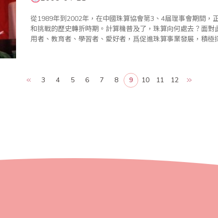
從1989年到2002年，在中國珠算協會第3、4届理事會期間
和挑戰的歷史轉折時期。計算機普及了，珠算向何處去？面對
用者、教育者、學習者、愛好者，爲促進珠算事業發展，積極
心算更有突飛猛進的發展，這是一個奇蹟，一個珠算發展史上的
現著..
3
4
5
6
7
8
9
10
11
12