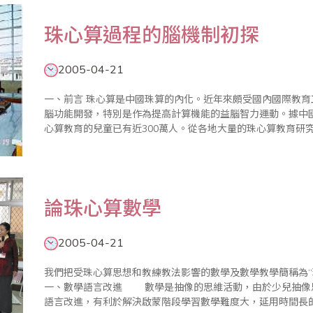
珠心算過程的腦機制初探
2005-04-21
一、前言 珠心算是中國珠算的內化。近年來頗受國內國際教育工作者的重視，並在相當的範圍內被人們用於
腦功能開發，特別是作為提高計算機能的益腦智力運動。據中
心算教育的兒童已有近300萬人。從各地大量的珠心算教育研
效地提高學生的計算速度，而且似乎還對其他認知品質有提高作
論珠心算數學
2005-04-21
我們把受珠心算思想和教練教法影響的數學及數學教學簡稱為“
一、數學語言改進 數學是抽像的思維活動，由於少兒抽像思維差，學習數學難度較大。珠心算數學注意
語言改進，有利於解決啟蒙階段學習數學難度大，延用時間長