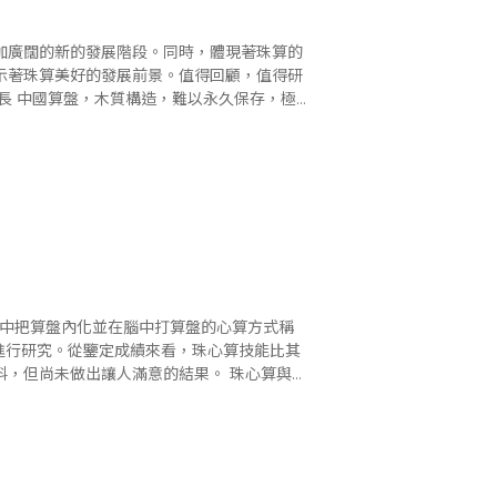
加廣闊的新的發展階段。同時，體現著珠算的
示著珠算美好的發展前景。值得回顧，值得研
表示的珠算過程。當然，也..
進行研究。從鑒定成績來看，珠心算技能比其
未做出讓人滿意的結果。 珠心算與珠
學的難點也許..