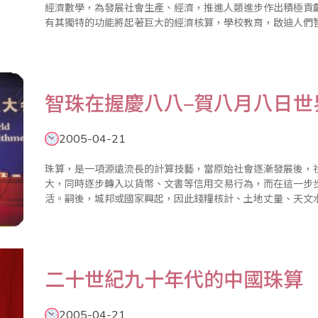
經濟數學，為發展社會生產、經濟，推進人類進步作出積極貢
有其獨特的功能將起著巨大的經濟核算，學校教育，啟迪人們
科技產物，是利國利民的技術，而人們貶褒不一，我們從以下
求。 ..
智珠在握慶八八–賀八月八日世
2005-04-21
珠算，是一項源遠流長的計算技藝，當原始社會逐漸發展後，
大，同時逐步轉入以貨幣、文書等信用交易行為，而在這一步
活。嗣後，城邦或國家興起，因此錢糧核計、土地丈量、天文
加，使計算技能的應用益形重要，各種計算輔助工具如雨後春
積小巧、方便實用..
二十世紀九十年代的中國珠算
2005-04-21