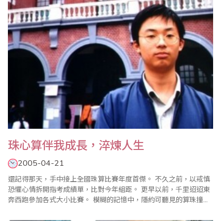
珠心算伴我成長，淬煉人生
2005-04-21
還記得那天，手中接上全國珠算比賽年度首傑。 不久之前，以戒慎
恐懼心情拆開指考成績單，比對今年組距。 更早以前，千里迢迢東
奔西跑參加各式大小比賽。 模糊的記憶中，隱約可聽見的算珠撞擊
聲；依稀可看見晦暗星空下伏桌的背影，旁邊熬夜監督的身影。 一
切的一切，到底是哇哇墜地聲、抑或是那清脆算珠聲引起的？ 我真