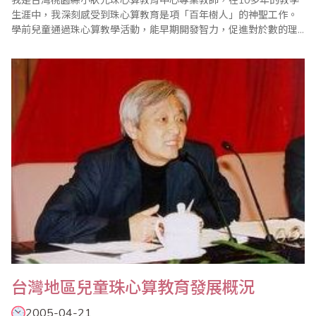
我是台灣桃園縣小狀元珠心算教育中心專業教師，在10多年的教學
生涯中，我深刻感受到珠心算教育是項「百年樹人」的神聖工作。
學前兒童通過珠心算教學活動，能早期開發智力，促進對於數的理
解和培養學習興趣，這就會為以後正規小學教學打下良好的基礎。
我對珠心算教育工作的體會，主要有以下4點： 一、教師本身必須
有珠心算的良好素質 俗話說，「教給別人一杯水，教師自己必須要
有一桶水」..
台灣地區兒童珠心算教育發展概況
2005-04-21