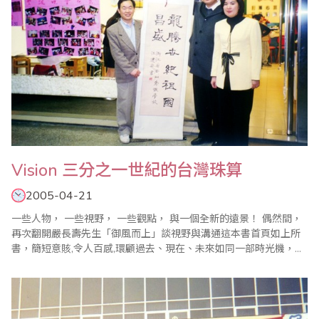
Vision 三分之一世紀的台灣珠算
2005-04-21
一些人物， 一些視野， 一些觀點， 與一個全新的遠景！ 偶然間，
再次翻開嚴長壽先生「御風而上」談視野與溝通這本書首頁如上所
書，簡短意賅,令人百感,環顧過去、現在、未來如同一部時光機，帶
領進入時光隧道鳥瞰關於珠算的vision。 憶，50年末，課餘學習珠
心算祇因老師希望我們鄉下人家小孩長大後有個金飯碗 ------ 在銀
行..