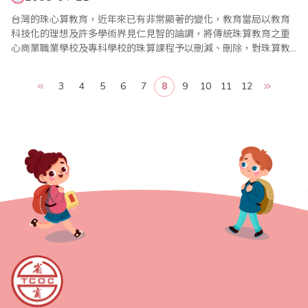
台灣的珠心算教育，近年來已有非常顯著的變化，教育當局以教育
科技化的理想及許多學術界見仁見智的論調，將傳統珠算教育之重
心商業職業學校及專科學校的珠算課程予以刪減、刪除，對珠算教
育產生了莫大的影響。所幸仍有許多熱愛珠算心算的教育工作者，
仍秉持著發揚固有國粹及精益求精的理想，不遺餘力在各地繼續推
3
4
5
6
7
8
9
10
11
12
展。 同一段時間，珠算界團體也如雨後春筍般在各地成立，除了原
有的台灣省商業會珠算委員..