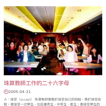
思考變得困頓；要知道國小低中年級最重要的數學學習方針是加、
減、乘、除等四則運算，高年級以上則是應用與思考；沒有良好的
計算能力當基礎，用上可能會造成學生的學習挫折及解題困難，進
而產生退卻，使小朋友數學學習挫折加深，能力大..
珠算教師工作的二十六字母
2005-04-21
Ａ：接受（accept） 珠算教師要敢於接受自己的弱點，勇於接受挑
戰。要接受一切學生，包括優秀生、中等生、差生；要接受學生的