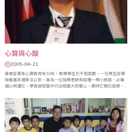
心算與心酸
2005-04-21
筆者從事珠心算教育有30年，教導學生也不知其數，一位學生從傳
授最基本運珠法以來，身為一位指導老師有如種一棵小樹苗，必需
細心呵護它，學習過程當中付出相當大的愛心，期待它開花結果，
現在學習年齡層大多在幼稚園大班左右，必需在未進入小學之前，
珠心算教育程度最好能在珠算6級心算5級(包含心乘、心除)，先決
條件，家長鼎力配合，否則無法達到，一旦進入小學漸漸有學校功
課壓力，時間無法像幼稚園大班易於掌握，..