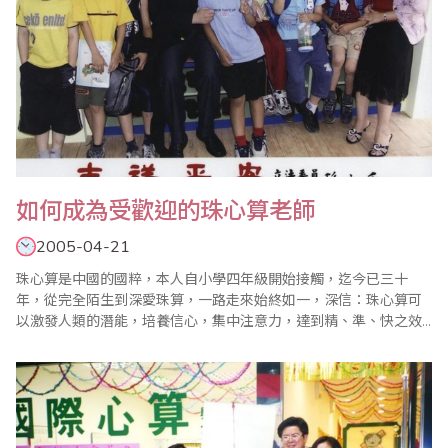
如何成為受歡迎的珠心算老師
2005-04-21
珠心算是中國的國粹，本人自小學四年級開始接觸，迄今已三十
年，從完全陌生到深愛珠算，一路走來始終如一，深信：珠心算可
以激發人類的潛能，培養信心，集中注意力，達到精、準、快之效
率，這是電腦無法取代的，電腦會當機，但心中的算盤，永遠伴隨
著我們，如影隨形。 2003年11月30日於聯合報報導中斗大的標題
寫著：”建構數學失敗，珠心算又開始流行….。” “新聞報導：教育部
宣佈不獨尊建構式..