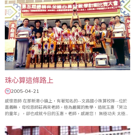
珠心算這條路上
2005-04-21
感懷恩師 在那新港小鎮上，有著知名的--文昌國小珠算校隊--位於
嘉義縣，母校恩師莊再來老師，極為嚴厲的教學，造就玉惠「哭泣
的童年」，卻也成就今日的玉惠。老師，感謝您！ 無極功夫 太極拳
最高境界--無極。不曾學好珠心算，您不會感受它的好；學好珠心
算您卻不知它的好，這就是珠心算的無極境界，因為它已內化為您
的一部分，您感受不到它的存在，但它卻無時不刻不存..