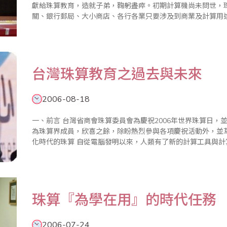
獻給珠算教育，造就子弟，鞠躬盡瘁。初期計算機尚未問世，
關、銀行郵局、大小商店、各行各業只要涉及到商業及計算用
的經濟效益，提昇非常多的工作效能，當時的老師們，有的用
老師在17、..
台灣珠算教育之過去與未來
2006-08-18
一、前言 台灣省商會珠算委員會為慶祝2006年世界珠算日，並紀念台灣地區珠算推動60週年擬編特刊，忝
為珠算界成員，欣喜之餘，除盼熱烈參與各項慶祝活動外，並草撰
化時代的珠算 自從電腦發明以來，人類有了新的計算工具與計算程式，一切事物似乎進入電腦與e化時代，
都不一樣了。電腦的發明及其計算技術的快速發展的確是..
珠算『為學在用』的時代任務
2006-07-24