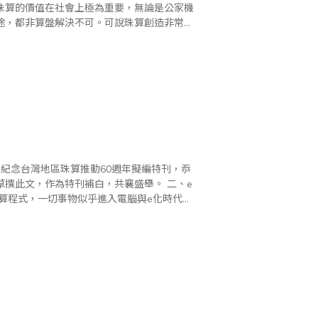
珠算的價值在社會上極為重要，無論是公家機
途，都非算盤解決不可。可說珠算創造非常高
台語、日語或國語來上課，大部分的師公級的
此文，作為特刊補白，共襄盛舉。 二、e