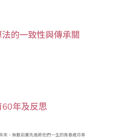
境中，算盤可說僅是歷史名..
算法的一致性與傳承關
60年及反思
0年來，無數前輩先進將他們一生的青春歲月奉