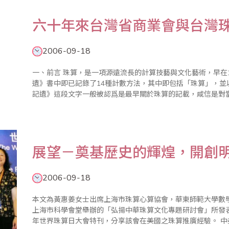
六十年來台灣省商業會與台灣
2006-09-18
一、前言 珠算，是一項源遠流長的計算技藝與文化藝術，早在1800年前，東漢數學家徐嶽所撰《數術記
遺》書中即已記錄了14種計數方法，其中即包括「珠算」，
記遺》這段文字一般被認爲是最早關於珠算的記載，咸信是對
應早在紀元前就已經與各種計算輔助工具一起流傳使用。再過
方便實用等..
展望－奠基歷史的輝煌，開創
2006-09-18
本文為黃惠姜女士出席上海市珠算心算協會，華東師範大學數學教
上海市科學會堂舉辦的「弘揚中華珠算文化專題研討會」所發表
年世界珠算日大會特刊，分享該會在美國之珠算推廣經驗。 中美珠心算學會的宗旨開宗明義第一章即為提倡