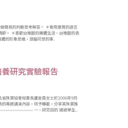
幼稚園的表
參加。 五歲 ＊動作發展迅速活潑好動。 ＊有具體的形象思維，頭腦可想的事..
培養研究實驗報告
省珠算協會秘書長盧金霞女士於2006年9月
表的專題講演內容，特予轉載，分享其珠算推