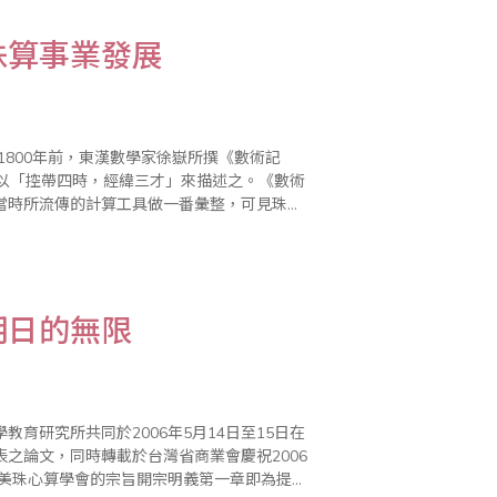
珠算事業發展
並以「控帶四時，經緯三才」來描述之。《數術
當時所流傳的計算工具做一番彙整，可見珠算
千年的發展，珠算以其操作簡單、體積小巧、
明日的無限
育研究所共同於2006年5月14日至15日在
之論文，同時轉載於台灣省商業會慶祝2006