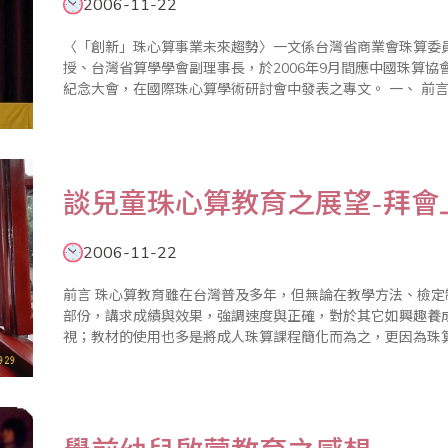
2006-11-22
〈「創新」珠心算事業未來趨勢〉一文係台灣省商業會珠算委
授、台灣省算學學會副理事長，於2006年9月間應中國珠算
紀念大會，在國際珠心算學術研討會中發表之專文。 一、 前言 珠心算是中國固有國粹，在日常生活中的應
用甚為廣泛。基本教育：讀寫算中的算，自然成為基礎教育的..
談兒童珠心算教育之展望-拜會
2006-11-22
前言 珠心算教育雖在台灣普及多年，但無論在教學方法、檢定制度甚至比賽的本質上，皆偏重於計算功能的
部份，講求成績與效果，強調速度與正確，對於其它如興趣養
視；教材的使用也多是將成人珠算課程簡化而為之，更因為珠
下來，造成珠心算教育與現行教育制度理念漸行漸遠。在筆者赴