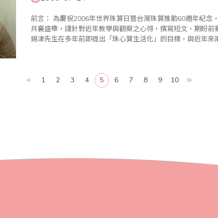
前言： 為慶祝2006年世界珠算日暨台灣珠算推動60週年紀念，台灣省商業會舉辦慶祝大會並編輯特刊，為
共襄盛舉，謹針對近年教學與觀察之心得，撰寫短文，期盼前輩先進賜予指正。 台
錫津先生在多年前即提出「珠心算生活化」的目標，與近年來
1
2
3
4
5
6
7
8
9
10