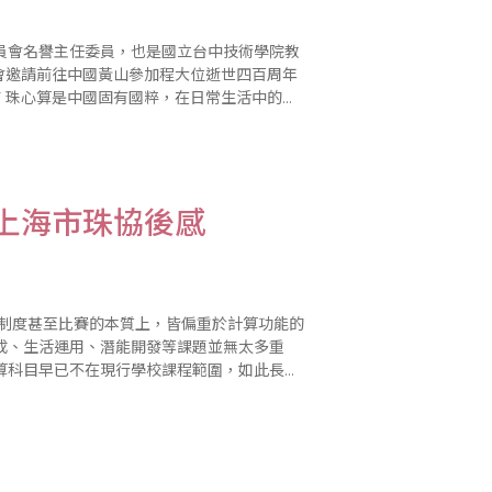
員會名譽主任委員，也是國立台中技術學院教
協會邀請前往中國黃山參加程大位逝世四百周年
上海市珠協後感
成、生活運用、潛能開發等課題並無太多重
算科目早已不在現行學校課程範圍，如此長久
上海觀摩學習後，發現對岸珠算教學方式..