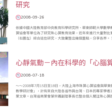
研究
2008-09-26
依據中國大陸教育部中央教育科學研究所、華東師範大學數學
算協會等單位為了研究珠心算教育效果，近年來進行大量對比
（右圖左）綜合這些研究，大致彙整出幾個重點，分享各界。 壹、學習珠心算的具體功能 一、記憶力提
高，記憶力是智力最重要的的因素。沒有記憶力就不存在智力。
心靜氣動－內在科學的「心腦
2008-07-18
～～2008年7月15日至18日，大陸上海市珠算心算協會與
教學研討會」，計有來自大陸各省市與台灣、日本的專家學者20
業文章。台灣省商業會葉宗義副理事長也整合個人關注珠心算