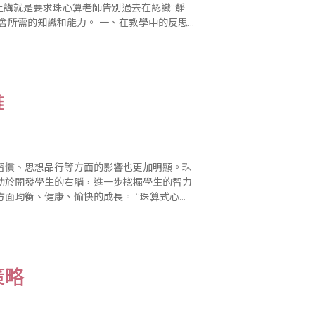
上講就是要求珠心算老師告別過去在認識“靜
和能力。 一、在教學中的反思
解、去發現；對幼兒..
惟
習慣、思想品行等方面的影響也更加明顯。珠
助於開發學生的右腦，進一步挖掘學生的智力
健康、愉快的成長。 “珠算式心算”
映像撥珠──即“在腦中打算盤”的..
策略