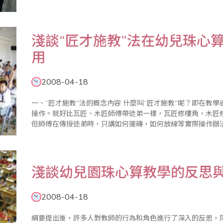
的實際情況與學習特點，有的放矢，有針對性的施以教學，在
會。 ..
淺談“匠才施教”法在幼兒珠心
用
2008-04-18
一、“匠才施教”法的概念內容 什麼叫“匠才施教”呢？即在教學過程中不講算理算法的理論知識，只注重實際
操作。就好比瓦匠、木匠師傅帶徒弟一樣，瓦匠修樓角，木匠
但師傅在傳授徒弟時，只講如何擺磚，如何放線等實際操作辦
高樓大廈。 “匠才施教”這種教學方法就是根據，幼兒的年
淺談幼兒園珠心算教學的反思
2008-04-18
綱要提出後，許多人對教師的行為和角色進行了深入的反思，