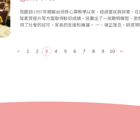
我園自1997年開展幼兒珠心算教學以來，經過嘗試與探索，
理素質提升等方面取得較好成績，培養出了一批聰明機智，思
得了社會的認可，家長的支援和擁護。 一、端正理念，師資策略是關鍵 (一)業務熟練的師資隊伍 珠心算是
以算盤的計算為基礎而產生的一門速算技術，它運用雙手在大腦.
1
2
3
4
5
6
7
8
9
10