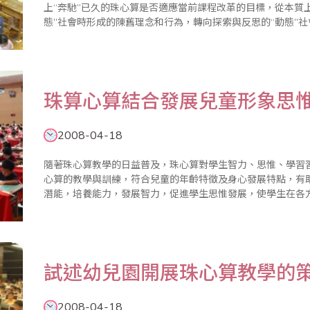
上“奔馳”已久的珠心算是否適應當前課程改革的目標，從本質
態”社會時形成的陳舊理念和行為，轉向探索與反思的“動態”社會所需的知識
1、反思引導。別用事先設計好的圈套去框幼兒，要讓幼兒去理
珠算心算結合發展兒童形象思
2008-04-18
隨著珠心算教學的日益普及，珠心算對學生智力、思惟、學習
心算的教學與訓練，符合兒童的年齡特徵及身心發展特點，有
潛能，培養能力，發展智力，促進學生思惟發展，使學生在各方面均衡、
(簡稱珠心算)是透過實際撥珠訓練到類比撥珠訓練，從而過渡到是
試述幼兒園開展珠心算教學的
2008-04-18