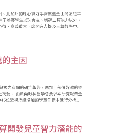
加州、北加州的珠心算好手齊集舊金山灣區紐華
能競賽，除了參賽學生以珠會友、切磋三算能力以外，
心得，意義重大，席間有人提及三算教學中，
評鑑競爭壓力的活動，到底「適..
視的主因
算與視力有關的研究報告，再加上部份媒體的聳
本研究報告全
中45位近視持續增加的學童作樣本進行分析，
們無法否認郭醫師的醫學專業，但是以「電視
心算開發兒童智力潛能的