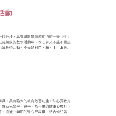
活動
一個分枝，具有與數學領域相通的一些共性，
包羅萬象的數學活動中，珠心算又不能不說是
心算教學活動，不僅是對口、腦、手、眼等多
原素、培養幼兒的情感、態度、價值觀，為幼
學具，具有強大的教育啟智功能。珠心算教育
，讓幼兒樂學、會學，為一生的健康發展打下
題。透過一學期的珠心算教學，結合幼兒發展