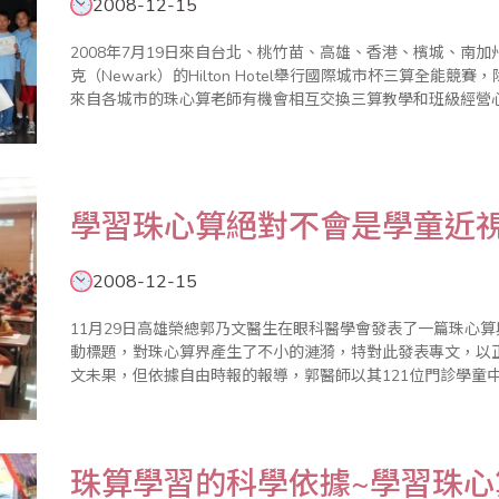
2008-12-15
2008年7月19日來自台北、桃竹苗、高雄、香港、檳城、南
克（Newark）的Hilton Hotel舉行國際城市杯三算全
來自各城市的珠心算老師有機會相互交換三算教學和班級經營
到底需不需要檢定和競賽，引起作者的興趣，這兩種參雜有相當
學習珠心算絕對不會是學童近
2008-12-15
11月29日高雄榮總郭乃文醫生在眼科醫學會發表了一篇珠心
動標題，對珠心算界產生了不小的漣漪，特對此發表專文，以正視聽。 由於向眼科醫學會要求
文未果，但依據自由時報的報導，郭醫師以其121位門診學童
號稱發現學習珠心算的時間與近視度數快速增加有正相關，我
上出現珠..
珠算學習的科學依據~學習珠