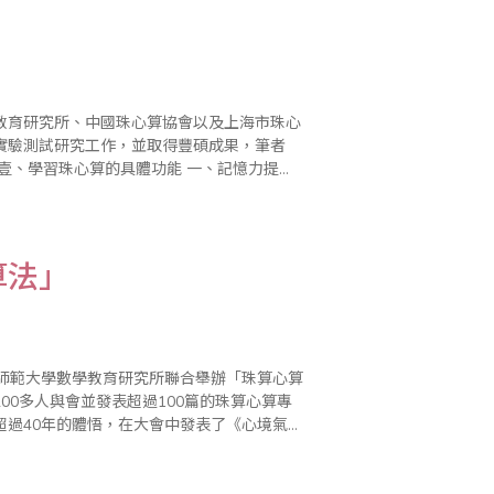
教育研究所、中國珠心算協會以及上海市珠心
實驗測試研究工作，並取得豐碩成果，筆者
學習就是靠記憶、理解知識掌..
算法」
華東師範大學數學教育研究所聯合舉辦「珠算心算
0多人與會並發表超過100篇的珠算心算專
超過40年的體悟，在大會中發表了《心境氣動
－內在科學的「心腦算法」》一文，同時於珠算全球資訊網中刊載～～ 一、前言 ..