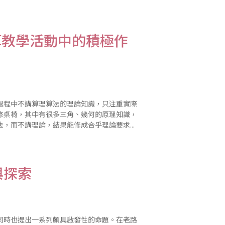
教學過程中我初步總結了幾方面教學經驗和體
算教學活動中的積極作
修桌椅，其中有很多三角、幾何的原理知識，
法，而不講理論，結果能修成合乎理論要求的
齡特點和生理特點以及理解程度..
與探索
同時也提出一系列頗具啟發性的命題。在老路