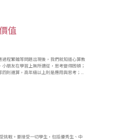
習價值
題過程繁雜等問題出現後，我們就知道心算教
，小朋友在學習上無所適從，思考變得困頓；
等四則運算，高年級以上則是應用與思考；沒
解題困難，進而產生退卻，使小朋友數學學習