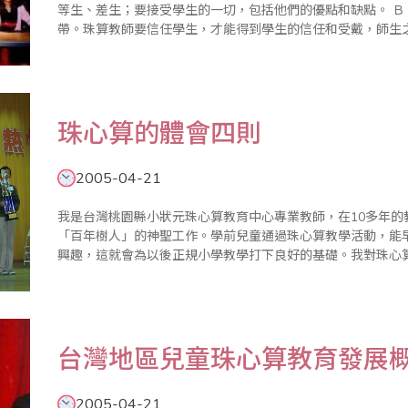
等生、差生；要接受學生的一切，包括他們的優點和缺點。 Ｂ：信任（belief） 信任是連接人與人之間的紐
帶。珠算教師要信任學生，才能得到學生的信任和受戴，師生
梁。 Ｃ：關心（care） ..
珠心算的體會四則
2005-04-21
我是台灣桃園縣小狀元珠心算教育中心專業教師，在10多年
「百年樹人」的神聖工作。學前兒童通過珠心算教學活動，能
興趣，這就會為以後正規小學教學打下良好的基礎。我對珠心算教育
師本身必須有珠心算的良好素質 俗話說，「教
台灣地區兒童珠心算教育發展
2005-04-21