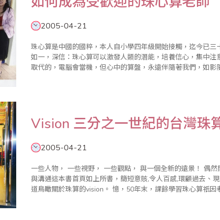
如何成為受歡迎的珠心算老師
2005-04-21
珠心算是中國的國粹，本人自小學四年級開始接觸，迄今已三
如一，深信：珠心算可以激發人類的潛能，培養信心，集中注
取代的，電腦會當機，但心中的算盤，永遠伴隨著我們，如影隨形。 2003年11月30日於聯合報
的標題寫著：”建構數學失敗，珠心算又開始流行….。” “新聞
Vision 三分之一世紀的台灣珠
2005-04-21
一些人物， 一些視野， 一些觀點， 與一個全新的遠景！ 偶然間，再次翻開嚴長壽先生「御風而上」談視野
與溝通這本書首頁如上所書，簡短意賅,令人百感,環顧過去、
道鳥瞰關於珠算的vision。 憶，50年末，課餘學習珠心算祇因老師希望我們鄉下人家小孩長大後有個金飯碗
------ 在銀行..