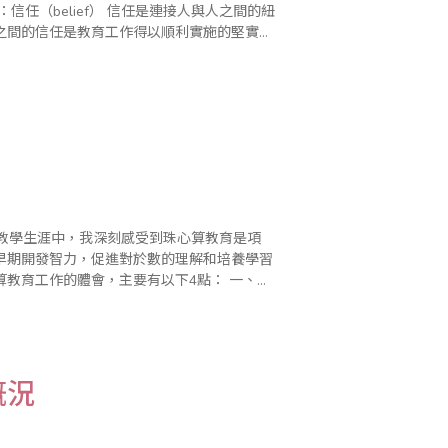
之間的信任是教育工作得以順利實施的堅實橋
的教學生涯中，我深刻感受到珠心算教育是項
早期開發智力，促進對於數的理解和培養學習
工作的體會，主要有以下4點： 一、教
給別人一杯水，教師自己必須要有一桶水」..
概況