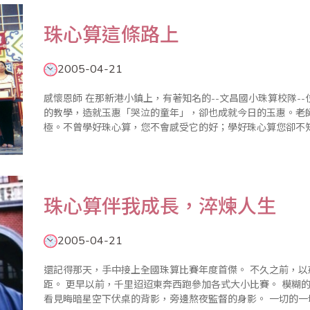
珠心算這條路上
2005-04-21
感懷恩師 在那新港小鎮上，有著知名的--文昌國小珠算校隊--位於嘉義縣，母校恩師莊再來老師，極為嚴厲
的教學，造就玉惠「哭泣的童年」，卻也成就今日的玉惠。老師，感謝您！ 無極功夫 太
極。不曾學好珠心算，您不會感受它的好；學好珠心算您卻不
已內化為您的一部分，您感受不到它的存在，但它卻無時不刻不
珠心算伴我成長，淬煉人生
2005-04-21
還記得那天，手中接上全國珠算比賽年度首傑。 不久之前，以戒慎恐懼心情拆開指考成績單，比對今年組
距。 更早以前，千里迢迢東奔西跑參加各式大小比賽。 模糊的記憶中，隱約可聽見的算珠撞擊聲；依稀可
看見晦暗星空下伏桌的背影，旁邊熬夜監督的身影。 一切的一切，到底是哇哇墜地聲、抑或是那清脆算珠聲