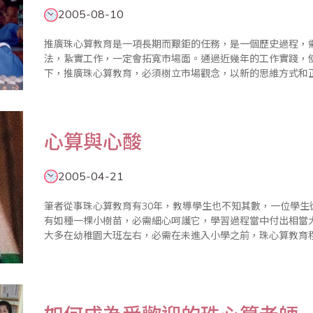
2005-08-10
推廣珠心算教育是一項長期而艱鉅的任務，是一個歷史過程，
法，紥實工作，一定會拓寬市場面。通過近幾年的工作實踐，
下，推廣珠心算教育，必須樹立市場觀念，以新的思維方式和
科學組織比賽，擴大社會影響，使更多的人耳聞目睹珠心算，
是一條穩步發展..
心算與心酸
2005-04-21
筆者從事珠心算教育有30年，教導學生也不知其數，一位學
有如種一棵小樹苗，必需細心呵護它，學習過程當中付出相當
大多在幼稚園大班左右，必需在未進入小學之前，珠心算教育程
除)，先決條件，家長鼎力配合，否則無法達到，一旦進入小
易於掌握，..