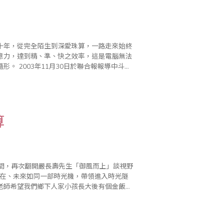
十年，從完全陌生到深愛珠算，一路走來始終
意力，達到精、準、快之效率，這是電腦無法
報導中斗大
報導：教育部宣佈不獨尊建構式..
算
現在、未來如同一部時光機，帶領進入時光隧