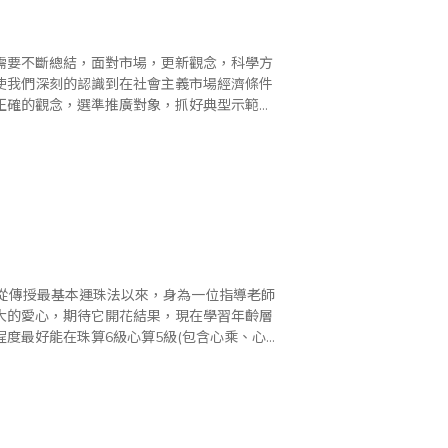
需要不斷總結，面對市場，更新觀念，科學方
使我們深刻的認識到在社會主義市場經濟條件
正確的觀念，選準推廣對象，抓好典型示範，
認識珠心算,讓更多的幼兒接受珠心算教育，這
生從傳授最基本運珠法以來，身為一位指導老師
大的愛心，期待它開花結果，現在學習年齡層
度最好能在珠算6級心算5級(包含心乘、心
學漸漸有學校功課壓力，時間無法像幼稚園大班