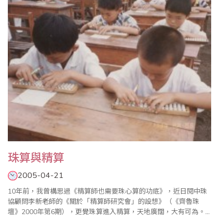
有一定的計算能力，以適應加強企業管理，提高財會、統計工作的
質量，以保證經濟核算工作的準..
珠算與精算
2005-04-21
10年前，我曾構思過《精算師也需要珠心算的功底》，近日閱中珠
協顧問李新老師的《關於「精算師研究會」的設想》（《齊魯珠
壇》2000年第6期），更覺珠算進入精算，天地廣闊，大有可為。