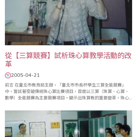
從【三算競賽】試析珠心算教學活動的改
革
2005-04-21
前言 在臺北市教育局主辦，「臺北市市長杯學生三算全能競賽」
中，嘗試著突破傳統珠心算比賽項目，首度以三算（珠算、心算、
數學）全能競賽為主要競賽項目。顯示出珠算教的重要變革，珠心
算教學也正在發展新的方向，間接對珠心算教學教材產生了衝擊，
我們要如何因應？要如何調整？都值得我們深思，這裡筆者謹以三
算競賽對個人在教學方面的一些啟發，試著分析教學活動設計，期
待能以拋磚引玉的方式，..