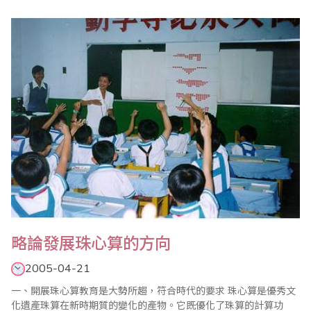
珠算是中華民族的優秀傳統文化，歷史上為先進生產力的發展貢獻
卓絕，對我國經濟、文化和科學發展起到了不可低估的作用。曾被
英國著名學者李約瑟譽為中國古代第5大發明。由於珠算具有良好的
實用計算、啟智教育和理..
略論發展珠心算的方向
2005-04-21
一、開展珠心算教育是大勢所趨，符合時代的要求 珠心算是優秀文
化遺產珠算在新時期質的變化的產物。它既優化了珠算的計算功