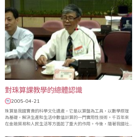
一，二上二，……五十二句口訣，而乘除法則用九..
對珠算課教學的總體認識
2005-04-21
珠算是我國寶貴的科學文化遺產，它是以算盤為工具，以數學原理
為基礎，解決生產和生活中數值計算的一門實用性技術。千百年來
在金融貿易和人民生活等方面起了重大的作用。今後，隨著我國社
會主義經濟建設的迅速發展，對珠算技術將會提出更高的要求。 學
校培養財經管理型專業人才，必須使他們掌握一定的計算技術，具