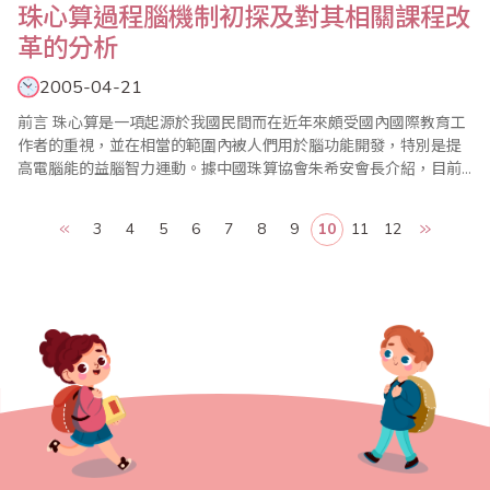
珠心算過程腦機制初探及對其相關課程改
革的分析
2005-04-21
前言 珠心算是一項起源於我國民間而在近年來頗受國內國際教育工
作者的重視，並在相當的範圍內被人們用於腦功能開發，特別是提
高電腦能的益腦智力運動。據中國珠算協會朱希安會長介紹，目前
我國接受珠心算教育的兒童已有近300萬人，並且主要在小學的數學
課和活動課中實施。從大量的珠心算教育研究報告中可以看到，各
3
4
5
6
7
8
9
10
11
12
地實踐者的經驗已經揭示，珠心算可以十分顯著和有效地提高學生
的計算速度，而且似乎還對..