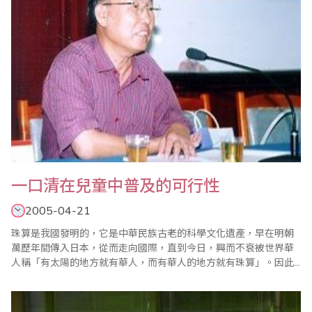
一口清在兒童中普及的可行性
2005-04-21
珠算是我國發明的，它是中華民族古老的科學文化遺產，早在明朝
萬歷年間傳入日本，從而走向國際，直到今日，興而不衰被世界華
人稱「有太陽的地方就有華人，而有華人的地方就有珠算」。因此
中華民族的國粹—珠算，在當今世界上成為華人的驕傲。珠算一
詞，據文字記載，早在東漢徐岳撰寫的＜數術記遺＞一書中就已提
到，至今已有近2000年的歷史，我國這一傳統珠算，加減用一上