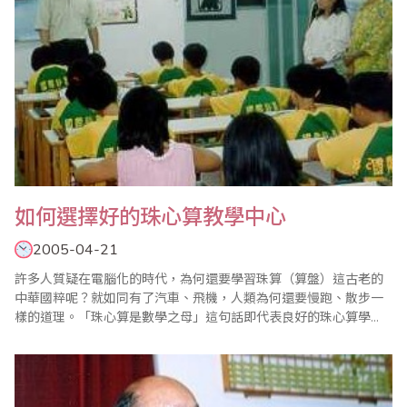
如何選擇好的珠心算教學中心
2005-04-21
許多人質疑在電腦化的時代，為何還要學習珠算（算盤）這古老的
中華國粹呢？就如同有了汽車、飛機，人類為何還要慢跑、散步一
樣的道理。「珠心算是數學之母」這句話即代表良好的珠心算學
習，可奠定數學學科最好的基礎。而珠心算的學習意義，主要是培
養學童正確、快速的計算能力，在學習過程中累積了耐力、毅力及
確實的本質訓練。所以說珠心算的學習，對於學童的腦力開發具有
不可忽視的價值。然而在坊間這麼多的珠心算教學中..