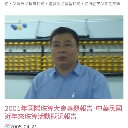
能，又擴展了教育功能，還發掘了啟智功能，使既古老又新生的珠
算顯示了新生命，賦予了新價值。這種可以提高人們素質的有效科
技，將受世界人們所重視，必將為推動人類的進步做出應有的貢
獻。 （１）教育功能顯著 珠心算的教育功能已日益得到社會重視
和..
2001年國際珠算大會專題報告-中華民國
近年來珠算活動概況報告
2005-04-21