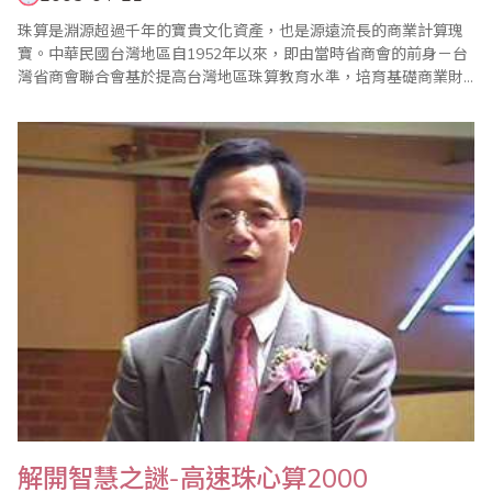
珠算是淵源超過千年的寶貴文化資產，也是源遠流長的商業計算瑰
寶。中華民國台灣地區自1952年以來，即由當時省商會的前身－台
灣省商會聯合會基於提高台灣地區珠算教育水準，培育基礎商業財
務會計人才，發揚珠算商業文化精粹等多重理由，成立台灣省商會
聯合會珠算促進委員會著手推動珠算發展活動，迄今已逾50年。目
前，台灣地區珠心算組織如雨後春筍般陸續成立，除了台灣省商業
會珠算委員會以外，並包括成立有30年..
解開智慧之謎-高速珠心算2000