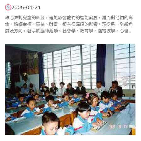
2005-04-21
珠心算對兒童的訓練，確能影響他們的智能發展，繼而對他們的壽
命、婚姻幸福、事業、財富，都有很深遠的影響。現從另一全新角
度及方向，著手於腦神經學、社會學、教育學、腦電波學、心理
學、高速音聲學等論文及報告，希望從中得出啟發，發展出千禧年
代的全新訓練方法，以裨益下一代子弟。 愛因斯坦是智慧的代名
詞，他具高度智能，加上堅毅不屈，突破障礙，勤奮努力，才能舉
世知名，並有影響萬代的卓越成..