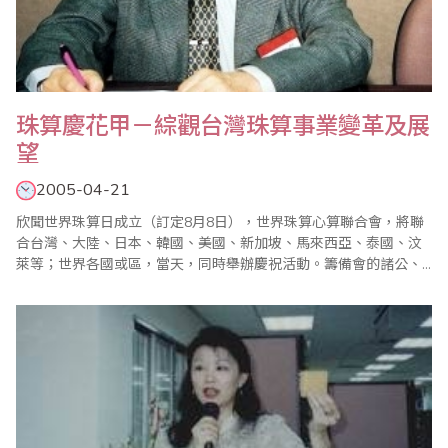
珠算慶花甲－綜觀台灣珠算事業變革及展
望
2005-04-21
欣聞世界珠算日成立（訂定8月8日），世界珠算心算聯合會，將聯
合台灣、大陸、日本、韓國、美國、新加坡、馬來西亞、泰國、汶
萊等；世界各國或區，當天，同時舉辦慶祝活動。籌備會的諸公、
先進…等熱心人士，努力奔馳，為倡導珠算心算啟迪智慧功能，促進
珠算心算事業發展，用心良苦，熱心推動，終於完成承先啟後鉅大
的組織工程。筆者從事珠算教育四十年餘，內心深感興奮，恭逢珠
壇喜訊，萬民同慶之際，特地向參與籌備會的..