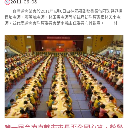
2011-06-08
台灣省商業會於2011年6月8日由林元翔副秘書長偕同珠算界楊
程焰老師、廖蕙婉老師、林玉惠老師等前往拜訪珠算耆宿林天來老
師，並代表省商會珠算委員會葉宗義主任委員向其致意。 林天
來老師出生於民國13年，現已87歲，早在日據時代即任教於台灣商
工學校（開南商工前身），光復後陸續在開南商工、延平中學、老
松商職、淡水專校等學校教學，同時也是台灣省商業會珠算委員會
創會成員之一，林天來老師畢生從事珠..
第一屆台南直轄市市長盃全國心算、數學