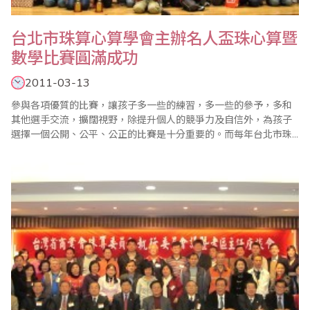
台北市珠算心算學會主辦名人盃珠心算暨
數學比賽圓滿成功
2011-03-13
參與各項優質的比賽，讓孩子多一些的練習，多一些的參予，多和
其他選手交流，擴闊視野，除提升個人的競爭力及自信外，為孩子
選擇一個公開、公平、公正的比賽是十分重要的。而每年台北市珠
算心算學會所舉辦的各項比賽，更是各參賽單位和大多數家長的首
選。 珠心算與數學的聯結是必要的需求，學習珠心算除增強計算能
力外，更能應用於數學的學習，增強數學的智能，加上以比賽領導
教學的觀念，台北市珠算心算學會於近年來的歷屆..