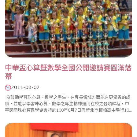
中華盃心算暨數學全國公開邀請賽圓滿落
幕
2011-08-07
為鼓勵學習珠心算、數學之學生，在專長領域方面能有更優異的成
績，並能以學習珠心算、數學之專注精神運用在校之各項課程，中
華民國珠心算數學協會特於100年8月7日假新北市板橋高中舉行100
年中華盃心算暨數學全國公開邀請賽。 在比賽進行中本會邀請大會
名譽會長、中華民國珠心算數學協會理事長鄭逢時親臨現場，他提
及學習珠心算並將其與學校的數學課程結合可刺激學習動機，提升
學齡兒童及中..