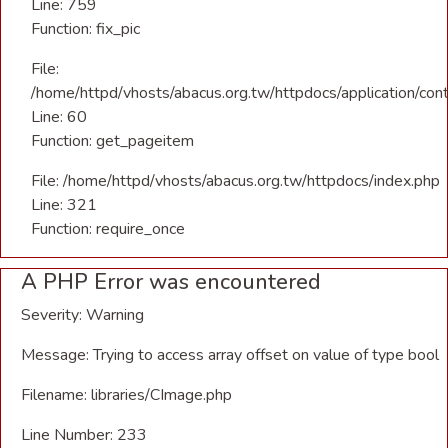
Line: 759
Function: fix_pic
File:
/home/httpd/vhosts/abacus.org.tw/httpdocs/application/con
Line: 60
Function: get_pageitem
File: /home/httpd/vhosts/abacus.org.tw/httpdocs/index.php
Line: 321
Function: require_once
A PHP Error was encountered
Severity: Warning
Message: Trying to access array offset on value of type bool
Filename: libraries/CImage.php
Line Number: 233