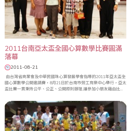
2011台南亞太盃全國心算數學比賽圓滿
落幕
2011-08-21
由台灣省商業會及中華民國珠心算發展學會指導的2011年亞太盃全
國心算數學公開邀請賽，8月21日於台南市勞工育樂中心舉行，亞太
盃比賽一貫秉持公平、公正、公開原則辦理,讓參加小朋友藉由比賽
體會「一分耕耘，一分收穫」、「要怎麼收穫,先要哪麼栽!」的學習
道理。今年參加人數比往年增加，計有六百多名選手與賽，整個比
賽經過一個上午，在全體工作人員努力配合下圓滿成功。 亞..