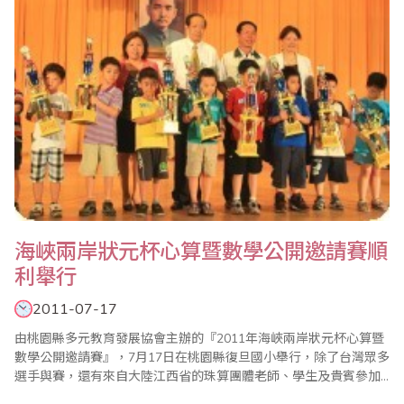
海峽兩岸狀元杯心算暨數學公開邀請賽順
利舉行
2011-07-17
由桃園縣多元教育發展協會主辦的『2011年海峽兩岸狀元杯心算暨
數學公開邀請賽』，7月17日在桃園縣復旦國小舉行，除了台灣眾多
選手與賽，還有來自大陸江西省的珠算團體老師、學生及貴賓參加
此盛會；大會會長施美鈴強調，珠心算不分種族，不分國家，已是