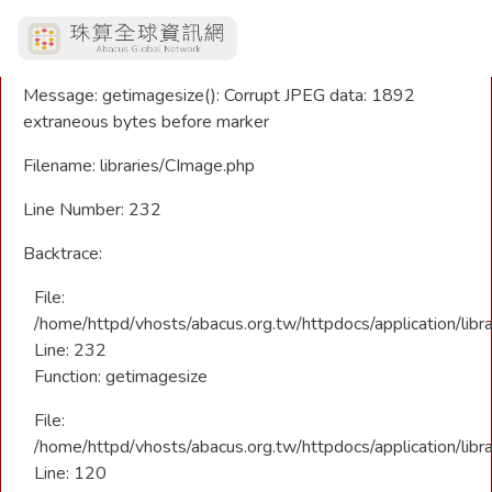
A PHP Error was encountered
Severity: Warning
Message: getimagesize(): Corrupt JPEG data: 1892
extraneous bytes before marker
Filename: libraries/CImage.php
Line Number: 232
Backtrace:
File:
/home/httpd/vhosts/abacus.org.tw/httpdocs/application/libr
Line: 232
Function: getimagesize
File:
/home/httpd/vhosts/abacus.org.tw/httpdocs/application/libra
Line: 120