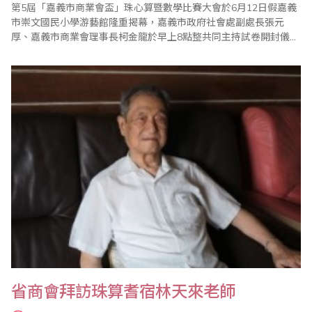
第5屆「嘉義市商業會盃」珠心算暨數學比賽大會於6月12日假嘉義
市崇文國民小學游藝館隆重揭幕，嘉義市政府社會處副處長張元
厚、嘉義市商業會理事長柯金龍於早上8點整共同主持試卷開封儀
式。各項比賽至10時20分結束，競爭之激烈扣人心弦。 11時30分
進行頒獎典禮，首先由大會主席柯金龍致詞，隨後介紹蒞會長官及
貴賓，包括張元厚副處長、嘉義市教育局科長洪文祥、立法委員江
義雄、台灣省商業會副理事長葉宗義、崇..
省商會拜訪珠算耆宿林天來老師