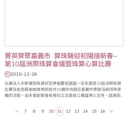
菁英齊聚嘉義市 算珠聲迎初陽接新春~
第10屆洲際珠算會議暨珠算心算比賽
2010-12-26
社團法人中華實用珠算研究學會慶祝建國一百年暨第10屆洲際珠算
比賽及追思蘇謝銘墩老師逝世10週年特選在嘉義市舉辦深具特殊意
義的活動。由本會創會會長現任立法委員江義雄博士主持，感謝前
教育部卓參事英豪、嘉義市副市長李錫津、教育處科長、臺灣省商
業會副理事長兼珠算委員會主任委員葉宗義先生、陳國華先生、本
7
8
9
10
11
12
13
14
15
16
會顧問李勝理事長、張添丁老師、楊渠弘教授、劉廷春老師及嘉義
高商郭校長義騰、嘉義女中鄭校長勝文、各界民意代表..