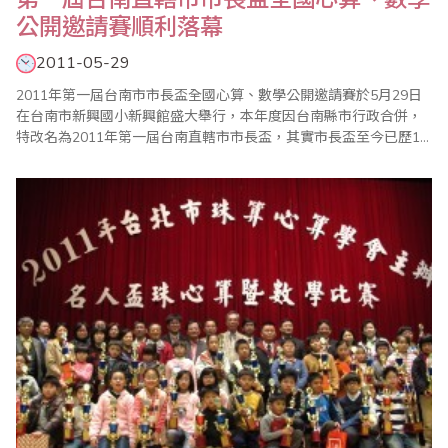
公開邀請賽順利落幕
2011-05-29
2011年第一屆台南市市長盃全國心算、數學公開邀請賽於5月29日
在台南市新興國小新興館盛大舉行，本年度因台南縣市行政合併，
特改名為2011年第一屆台南直轄市市長盃，其實市長盃至今已歷15
載，歷年來培育出許多孩童成為心算、數學菁英，並提昇學子們學
習興趣，每年舉辦一次鼓勵性的比賽，受到家長及社會教育界的認
同及好評。 此次參加人數為歷年來之最，來自全台千名學童參加競
賽，上午8點準時進行第一場心算比..