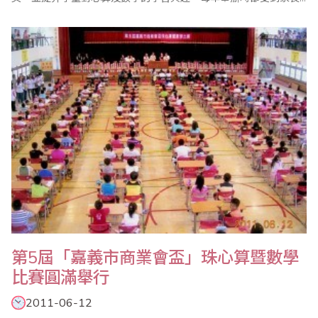
及教育界的認同及好評。 此次比賽活動分為心算組和數學組兩個項
目，共計1000多名選手參賽。上午8點準時進行第一場心算比賽，8
點50分第二場數學比賽。10點成績陸續公佈，分為幼稚園、一年級
到六年級等組，一切作業迅速、..
第5屆「嘉義市商業會盃」珠心算暨數學
比賽圓滿舉行
2011-06-12