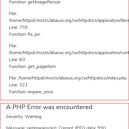
Function: getImageResize
File:
/home/httpd/vhosts/abacus.org.tw/httpdocs/application/libra
Line: 759
Function: fix_pic
File:
/home/httpd/vhosts/abacus.org.tw/httpdocs/application/con
Line: 60
Function: get_pageitem
File: /home/httpd/vhosts/abacus.org.tw/httpdocs/index.php
Line: 321
Function: require_once
A PHP Error was encountered
Severity: Warning
Message: getimagesize(): Corrupt JPEG data: 990