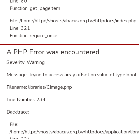
Line: 60
Function: get_pageitem
File: /home/httpd/vhosts/abacus.org.tw/httpdocs/index.php
Line: 321
Function: require_once
A PHP Error was encountered
Severity: Warning
Message: Trying to access array offset on value of type bool
Filename: libraries/CImage.php
Line Number: 234
Backtrace:
File:
/home/httpd/vhosts/abacus.org.tw/httpdocs/application/libr