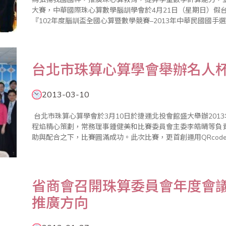
大賽，中華國際珠心算數學腦訓學會於4月21日（星期日）假
『102年度腦訓盃全國心算暨數學競賽–2013年中華民國國手選拔賽』。 本屆比賽分心算與
來自全國各地之國民中、小學及幼稚園選手約600名參賽，參賽
台北市珠算心算學會舉辦名人
2013-03-10
台北市珠算心算學會於3月10日於捷運北投會館盛大舉辦201
程焰精心策劃，常務理事鍾健美和比賽委員會主委李皓晴等負
助與配合之下，比賽圓滿成功。此次比賽，更首創運用QRcode
屆的比賽，除保留名人杯最大的特色--【唸心算比賽】，理事長
省商會召開珠算委員會年度會議
推廣方向