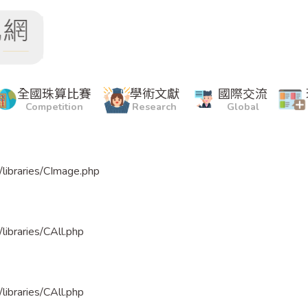
bytes before marker
全國珠算比賽
學術文獻
國際交流
Competition
Research
Global
/libraries/CImage.php
libraries/CAll.php
libraries/CAll.php