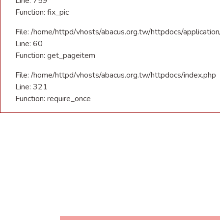
Line: 759
Function: fix_pic
File: /home/httpd/vhosts/abacus.org.tw/httpdocs/applicatio
Line: 60
Function: get_pageitem
File: /home/httpd/vhosts/abacus.org.tw/httpdocs/index.php
Line: 321
Function: require_once