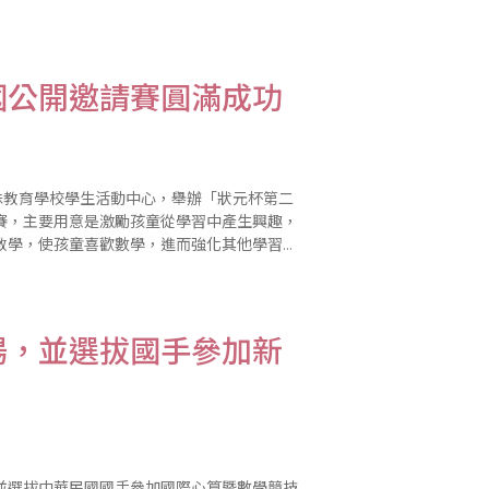
國公開邀請賽圓滿成功
殊教育學校學生活動中心，舉辦「狀元杯第二
賽，主要用意是激勵孩童從學習中產生興趣，
教學，使孩童喜歡數學，進而強化其他學習與
賽者的弟妹來見習，使得會場熱鬧滾滾。 中
場，並選拔國手參加新
並選拔中華民國國手參加國際心算暨數學競技