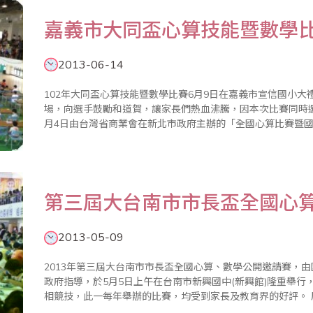
嘉義市大同盃心算技能暨數學
2013-06-14
102年大同盃心算技能暨數學比賽6月9日在嘉義市宣信國小
場，向選手鼓勵和道賀，讓家長們熱血沸騰，因本次比賽同時
月4日由台灣省商業會在新北市政府主辦的「全國心算比賽暨
手無不全力衝刺。 上午11點成績全部都揭曉，旋即進行頒獎典禮，現場來賓有嘉義市果菜市場總經理陳國
華（省商會理事..
第三屆大台南市市長盃全國心
2013-05-09
2013年第三屆大台南市市長盃全國心算、數學公開邀請賽，
政府指導，於5月5日上午在台南市新興國中(新興館)隆重舉
相競技，此一每年舉辦的比賽，均受到家長及教育界的好評。 原18屆台南市市長盃因縣市合併，正式改為
第三屆大台南市市長盃，李朝木認為，心算是數學的基礎，數