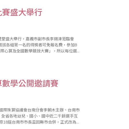
比賽盛大舉行
大禮堂盛大舉行，嘉義市副市長李錫津蒞臨會
選拔各組第一名的得獎者可免報名費，參加8
國際心算及全國數學競技大賽」，所以每位選
算數學公開邀請賽
由國際珠算協議會台南分會李朝木主辦、台南市
行，全省各地幼兒、國小、國中近二千餘選手互
學是科技的根基，珠算乃是本國傳統國粹，應