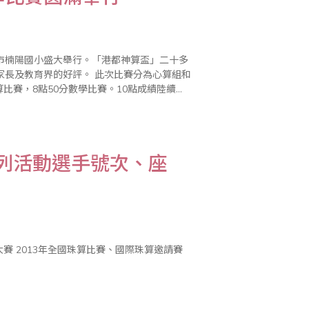
雄市楠陽國小盛大舉行。「港都神算盃」二十多
評。 此次比賽分為心算組和
比賽，8點50分數學比賽。10點成績陸續公
學金鼓勵前三名得獎選手，名列前茅的小選手
系列活動選手號次、座