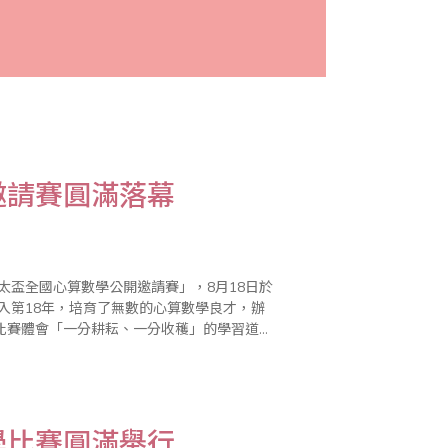
邀請賽圓滿落幕
太盃全國心算數學公開邀請賽」，8月18日於
入第18年，培育了無數的心算數學良才，辦
比賽體會「一分耕耘、一分收穫」的學習道
盃賽事總計邀請北、
學比賽圓滿舉行