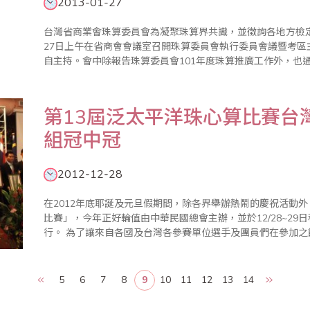
2013-01-27
台灣省商業會珠算委員會為凝聚珠算界共識，並徵詢各地方檢
27日上午在省商會會議室召開珠算委員會執行委員會議暨考
自主持。會中除報告珠算委員會101年度珠算推廣工作外，也通
的珠心算檢定、2次的數學評鑑、2次海峽兩岸珠心算通信比賽外
算日大會暨全..
第13屆泛太平洋珠心算比賽台
組冠中冠
2012-12-28
在2012年底耶誕及元旦假期間，除各界舉辦熱鬧的慶祝活動外
比賽」，今年正好輪值由中華民國總會主辦，並於12/28~2
行。 為了讓來自各國及台灣各參賽單位選手及團員們在參加之餘，也能深入體驗台灣風俗民情及文化，中華
民國總會會長廖正輝特別規劃成為2天1夜(包含賽前練習及交流
5
6
7
8
9
10
11
12
13
14