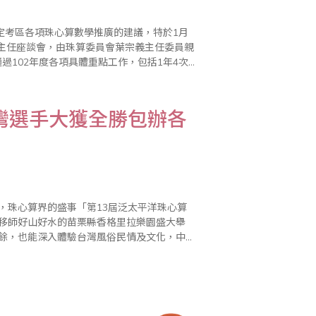
定考區各項珠心算數學推廣的建議，特於1月
區主任座談會，由珠算委員會葉宗義主任委員親
過102年度各項具體重點工作，包括1年4次
，同時確定2013年全國珠算界慶祝世界珠
灣選手大獲全勝包辦各
，珠心算界的盛事「第13屆泛太平洋珠心算
9日移師好山好水的苗栗縣香格里拉樂園盛大舉
、營火晚會、選手闖關活動等…..