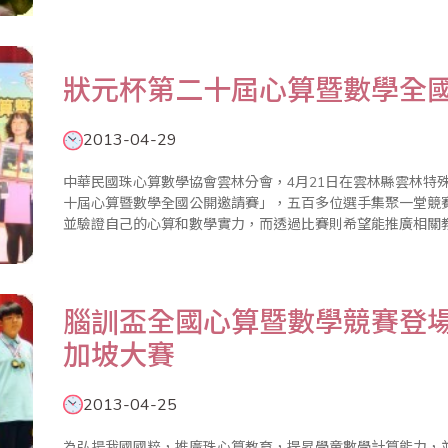
該繼續傳..
狀元杯第二十屆心算暨數學全
2013-04-29
中華民國珠心算數學協會雲林分會，4月21日在雲林縣雲林特
十屆心算暨數學全國公開邀請賽」，五百多位選手集聚一堂競
並驗證自己的心算和數學實力，而透過比賽則希望能推廣相關
邏輯能力，不少家長也全程陪同參加這場盛事，更有家長帶領參
華民國珠心算數..
腦訓盃全國心算暨數學競賽登
加坡大賽
2013-04-25
為弘揚我國國粹，推廣珠心算教育，提昇學童數學計算能力，