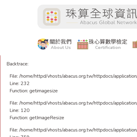
A PHP Error was encountered
Severity: Warning
Message: getimagesize(): Corrupt JPEG data: 68 extraneous 
Filename: libraries/CImage.php
關於我們
珠心算數學檢定
About Us
Certification
Line Number: 232
Backtrace:
File: /home/httpd/vhosts/abacus.org.tw/httpdocs/application
Line: 232
Function: getimagesize
File: /home/httpd/vhosts/abacus.org.tw/httpdocs/application/
Line: 120
Function: getImageResize
File: /home/httpd/vhosts/abacus.org.tw/httpdocs/application/