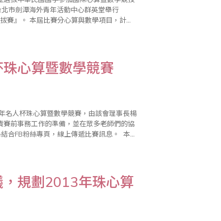
台北市劍潭海外青年活動中心群英堂舉行
數學項目，計有
的選手中，有75％是歷屆前三名的國手..
杯珠心算暨數學競賽
3年名人杯珠心算暨數學競賽，由該會理事長楊
責賽前事務工作的準備，並在眾多老師們的協
結合FB粉絲專頁，線上傳遞比賽訊息。 本
更增加一場緊張刺激..
，規劃2013年珠心算