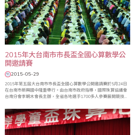
2015年大台南市市長盃全國心算數學公
開邀請賽
2015-05-29
2015年第五屆大台南市市長盃全國心算數學公開邀請賽於5月24日
在台南市新興國中隆重舉行。由台南市政府指導，國際珠算協議會
台南分會李朝木會長主辦，全省各地選手1700多人參賽展開競技，
比賽的進行、成績的公佈到頒獎過程都很順利，以及眾多老師的協
助與配合，使得比賽圓滿成功。 比賽試題並於當天在會場現場拆
封，所有家長老師都很讚許此一公平、公正、公開的措施，家長可
以臨場感受比賽情形，使會場熱鬧滾滾，..