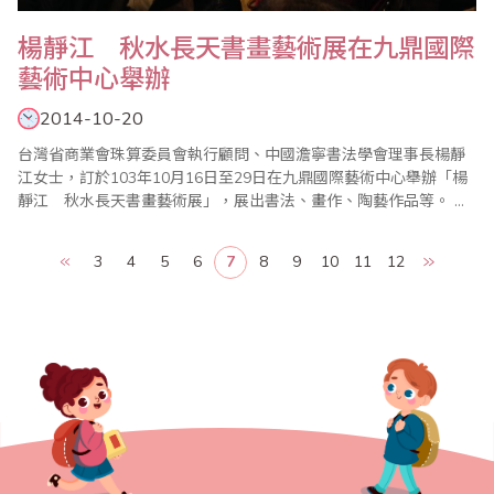
楊靜江 秋水長天書畫藝術展在九鼎國際
藝術中心舉辦
2014-10-20
台灣省商業會珠算委員會執行顧問、中國澹寧書法學會理事長楊靜
江女士，訂於103年10月16日至29日在九鼎國際藝術中心舉辦「楊
靜江 秋水長天書畫藝術展」，展出書法、畫作、陶藝作品等。 楊
老師不僅書畫有成，年輕時還是台灣珠算界第一名高手，近年還多
次隨省商會上台表演推廣樂齡珠心算，文武全才，多才多藝，令人
3
4
5
6
7
8
9
10
11
12
佩服！