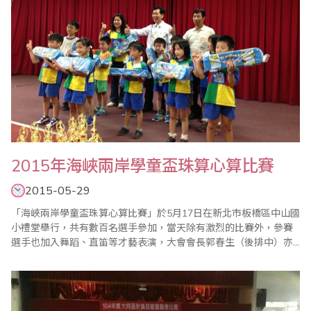
2015年海峽兩岸學童盃珠算心算比賽
2015-05-29
「海峽兩岸學童盃珠算心算比賽」於5月17日在新北市板橋區中山國
小禮堂舉行，共有數百名選手參加，當天除有激烈的比賽外，參賽
選手也加入舞蹈、直笛等才藝表演，大會會長郭春生（後排中）亦
致贈每位表演者禮物，現場氣場熱鬧滾滾，最後圓滿結束。