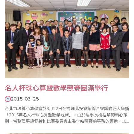
名人杯珠心算暨數學競賽圓滿舉行
2015-03-25
台北市珠算心算學會於3月22日在捷運北投會館綜合會議廳盛大舉辦
「2015年名人杯珠心算暨數學競賽」，由於理事長楊程焰的精心策
劃，常務理事鍾健美和比賽委員會主委李皓晴賽前事務的籌備，加
上大會裁判長陳彥光老師公平、公正的主持，以及眾多老師的協助
與配合，使得比賽圓滿成功。 比賽有緊張刺激的【唸心算比賽】，