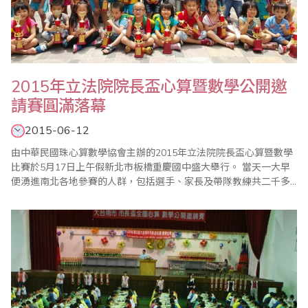
2015年立法院院長盃心算暨數學公開邀
請賽圓滿落幕
2015-06-12
由中華民國珠心算數學協會主辦的2015年立法院院長盃心算暨數學
比賽於5月17日上午假新北市板橋重慶國中盛大舉行。 當天一大早
便湧進南北各地參賽的人群，包括選手、家長及帶隊教練共二千多
人齊聚校內，場面非常的熱鬧和刺激。本次比賽，更有六十幾位監
考老師協助賽務工作，使比賽更添光彩，由於參賽單位也派出眾多
老師幫忙，使各項比賽均能非常順利的完成。 這次參加比賽者包括
幼稚園到國小六年級的學生，因為..