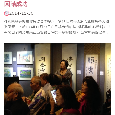
圓滿成功
2014-11-30
桃園縣多元教育發展協會主辦之「第13屆院長盃珠心算暨數學公開
邀請賽」，於103年11月23日在平鎮市婦幼館1樓活動中心舉辦，共
有來自全國及馬來西亞等數百名選手參與競技。 該會施美鈴理事長
指出，珠心算對於腦力的開發非常有幫助，珠心算程度越高的學
生，不但數學能力越強，其他的學業成績也比一般同學優良，孩子
們從小藉著比賽的互動，能夠具有『勝不驕、敗不餒』的胸襟，也
能適應陌生環境的考驗，成為最頂尖的學..