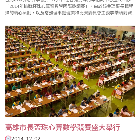
「2014年挑戰杯珠心算暨數學國際邀請賽」，由於該會理事長楊程
焰的精心策劃，以及常務理事鍾健美和比賽委員會主委李皓晴對賽
前事務的縝密籌備，加上眾多老師的協助與配合，使得比賽圓滿成
功。 大會開始進行選手宣誓，李庭彣同學帶領選手宣誓恪遵比賽規
則並服從裁判長之判決。比賽中有緊張刺激的【唸心算比賽】，一
般的心算比賽很少舉辦此項目，因選手須備..
高雄市長盃珠心算數學競賽盛大舉行
2014-12-02