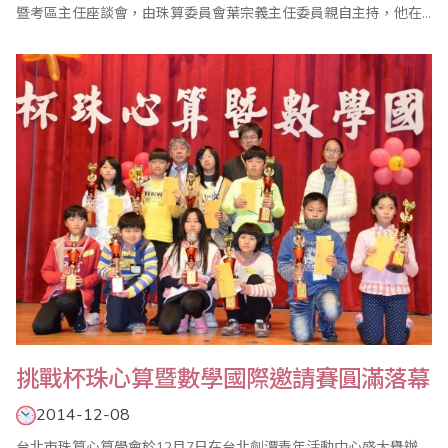
暨考區主任座談會，由珠算委員會葉宗義主任委員親自主持，他在
致詞中指出，珠心算已成為每個人終身學習的項目之一，本會珠算
委員會有多位成員、老師長期投入年長者的珠算教學，頗有成效，
值得嘉許。 會中除報告珠算委員會103年度珠算推廣工作外，也通
過104年度各項重點工作，包括1年4次的..
挑戰杯珠心算暨數學國際邀請賽圓滿落幕
2014-12-08
台北市珠算心算學會於12月7日在台北劍潭青年活動中心盛大舉辦