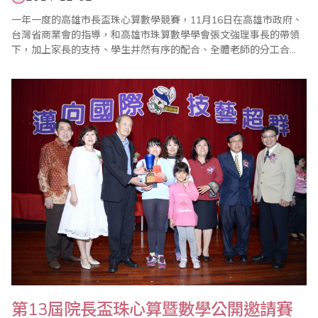
一年一度的高雄市長盃珠心算數學競賽，11月16日在高雄市政府、
台灣省商業會的指導，和高雄市珠算數學學會張文強理事長的帶領
下，加上家長的支持、學生井然有序的配合、全體老師的分工合
作，使得比賽盛會圓滿完成。 張文強特別感謝高雄市教育局長鄭新
輝、社會局長張乃千、教育局科長范淑媚，以及多位立委、市議
員、校長的參加，他表示嘉賓的蒞臨是給孩子最佳的鼓勵，尤其更
感謝國立高雄師範大學吳連賞校長全程參與並主持..
第13屆院長盃珠心算暨數學公開邀請賽