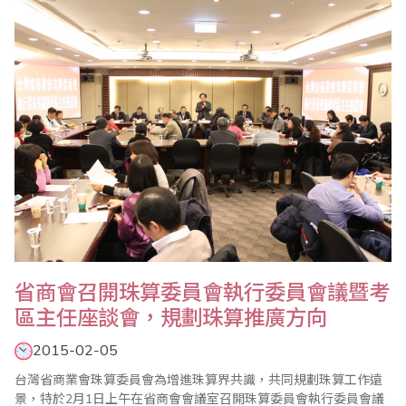
更有挑戰緊張極限的【名人獎金逐項賽】，選手須備有高程度的珠
心算能力，平常更要接受聽算訓練，才有..
省商會召開珠算委員會執行委員會議暨考
區主任座談會，規劃珠算推廣方向
2015-02-05
台灣省商業會珠算委員會為增進珠算界共識，共同規劃珠算工作遠
景，特於2月1日上午在省商會會議室召開珠算委員會執行委員會議