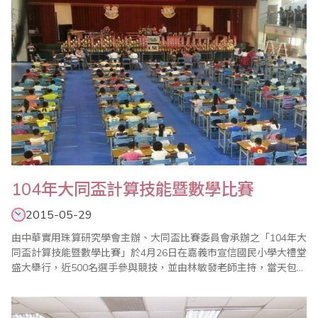
104年大同盃計算技能暨數學比賽
2015-05-29
由中華實用珠算研究學會主辦、大同盃比賽委員會承辦之「104年大
同盃計算技能暨數學比賽」於4月26日在嘉義市宣信國民小學大禮堂
盛大舉行，近500名選手參與競技，並由林敏發老師主持，當天包括
大會會長蔣鎰澧、省商會理事陳國華、嘉義市前副市長李錫津、嘉
義縣議員陳柏麟、中華實用珠算研究學會秘書長蔡玉碧等多位來貴
賓蒞臨比賽會場鼓勵選手。