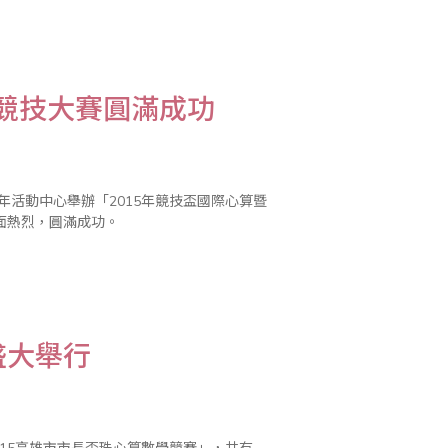
走向世界，邁向國際化！讓孩子們從小藉著
學競技大賽圓滿成功
年活動中心舉辦「2015年競技盃國際心算暨
面熱烈，圓滿成功。
盛大舉行