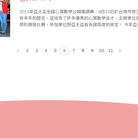
2015年亞太盃全國心算數學公開邀請賽，8月23日於台南市勞
有多年的歷史，並培育了許多優秀的心算數學良才，主辦單位
原則辦理比賽，參加單位對亞太盃皆表達高度的肯定。 今年亞太盃邀請全國總計七百多位選手參賽，為鼓勵
小朋友,今年特別提高錄取率外,除前四名選手獲頒獎盃、獎狀外
局..
2
3
4
5
6
7
8
9
10
11