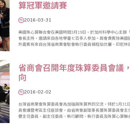
算冠軍邀請賽
2016-03-31
美國珠心算聯合會在美國時間3月19日，於加州科學中心主辦「
會長主持，邀請來自各地學童七百多人參加。與會貴賓除美國
外嘉賓有來自台灣省商業會駐會執行委員楊程焰伉儷、印尼林建中會長伉儷等多
教育基礎理念，讓人留下深刻印象；活動中「快閃心算表演賽
進行PK賽..
省商會召開年度珠算委員會議
向
2016-02-02
台灣省商業會珠算委員會為加強與珠算界的交流，特於1月31
員會議暨考區主任座談會，由省商會副理事長兼珠算委員會主
譽主任委員、副主任委員、執行顧問、執行委員及珠算心算聯合測試考區主
員會104年度珠算推廣工作外，也通過105年度各項重點工作，包括1