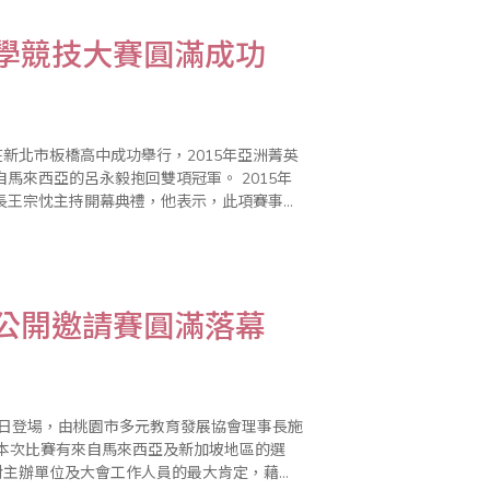
數學競技大賽圓滿成功
新北市板橋高中成功舉行，2015年亞洲菁英
亞的呂永毅抱回雙項冠軍。 2015年
長王宗忱主持開幕典禮，他表示，此項賽事主
、心算技能結合小學數學課程而舉辦。 教
際公開邀請賽圓滿落幕
20日登場，由桃園市多元教育發展協會理事長施
，本次比賽有來自馬來西亞及新加坡地區的選
對主辦單位及大會工作人員的最大肯定，藉由