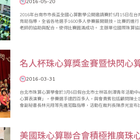
2016-05-20
2016年台南市市長盃全國心算數學公開邀請賽於5月15日在
育局指導，全省各地選手1600多人參賽展開競技，比賽的進
老師的協助與配合，使得比賽圓滿成功。 主辦單位國際珠算協議會台南分會表示，市長盃全國心算數學比
賽，與其他心算數學比賽最大不同是，參賽選手全部集中在大
作老師就..
名人杯珠心算獎金賽暨快閃心
2016-03-31
台北市珠算心算學會於3月6日假台北市士林區劍潭青年活動中心
心算表演賽」，參賽選手達四百多人，與會貴賓包括顧問陳士
會副秘書長林元翔等先進蒞臨指導，活動在裁判長陳彥光宣布比賽
主要競賽項目除珠算、心算競賽外，「珠算逐項獎金賽」，更
中選拔出來，..
美國珠心算聯合會積極推廣珠