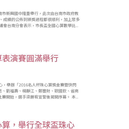
台南市新興國中隆重舉行，此次由台南市政府教
行、成績的公佈到頒獎過程都很順利，加上眾多
禮堂考試，因此整個會場猶如大會考，光是工
算表演賽圓滿舉行
，舉辦「2016名人杯珠心算獎金賽暨快閃
忠、劉福壽、楊靜江、鄭豐財、歐國欽、省商
開始，選手梁勝宥宣誓後揭開序幕。 本次
是高潮迭起，由於是從珠算名人組最優前5名
心算，舉行全球盃珠心