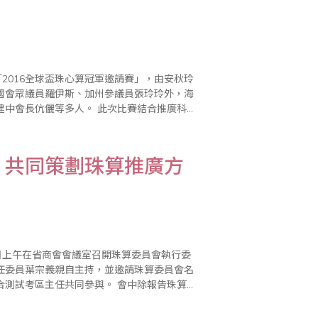
2016全球盃珠心算冠軍邀請賽」，由安秋玲
國會眾議員羅伊斯、加州參議員張玲玲外，海
人。 此次比賽結合推廣科學
」成功的將比賽帶入最高潮，並於頒獎典禮前
，共同策劃珠算推廣方
日上午在省商會會議室召開珠算委員會執行委
任委員葉宗義親自主持，並邀請珠算委員會名
任共同參與。 會中除報告珠算委
年4次的珠心算檢定（3/20、5/15、9..