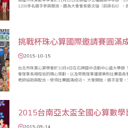
高雄市珠算數學學會於11月22日在高雄市立福誠高中舉辦「2
1200多名選手參與競技，圖為大會會長張文強（前排右6）、
挑戰杯珠心算國際邀請賽圓滿
2015-10-15
台北市珠算心算學會於10月4日在石牌國中活動中心盛大舉辦「
會理事長楊程焰的精心策劃，以及常務理事鍾健美和比賽委員
老師協助與配合，使得比賽圓滿成功。 大會開始，選手宣誓，宣誓代表蘇郁芸帶領選手宣誓恪遵比賽規則並
服從裁判長之判決。比賽中有緊張刺激的【唸心算比賽】，堪
項目，選手..
2015台南亞太盃全國心算數
2015-09-14