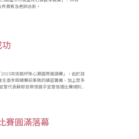
015高雄市市長盃珠心算數學競賽」，共有
各界貴賓及老師合影。
成功
2015年挑戰杯珠心算國際邀請賽」，由於該
會主委李皓晴賽前事務的縝密籌備，加上眾多
稱一大特色，因為一般的心算比賽很少舉辦此
學比賽圓滿落幕