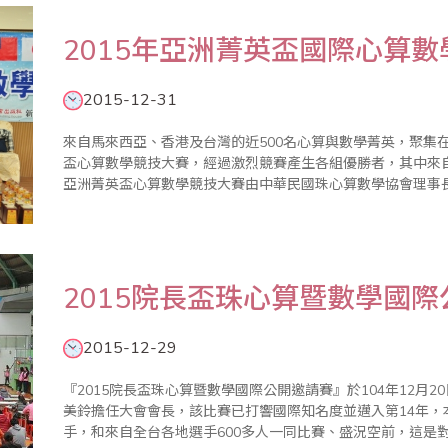
​2015年亞洲菁英盃國際心算
2015-12-31
來自馬來西亞、香港及台灣的近500名心算與數學菁英，聚集在
盃心算數學競技大賽，經過激烈競賽產生各組優勝者，其中來自馬來西
亞洲菁英盃心算數學競技大賽由中華民國珠心算數學協會理事
要是為弘揚中華民國國粹，推廣珠心算教育之普及，並藉由珠算
育..
2015院長盃珠心算暨數學國
2015-12-29
『2015院長盃珠心算暨數學國際公開邀請賽』於104年12月
美鈴擔任大會會長，該比賽已打響國際知名度並邁入第14年
手，和來自全台各地選手600多人一同比賽、盛況空前，這是