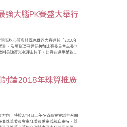
最強大腦PK賽盛大舉行
國際珠心算奧林匹克世界大賽選拔「2018年
心策劃，及常務理事鍾健美和比賽委員會主委李
裁判長陳彥光老師主持下，比賽在選手葉致辰
算PK表演賽，凡
討論2018年珠算推廣
展方向，特於2月4日上午在省商會會議室召開
長兼珠算委員會主任委員葉宗義親自主持，並