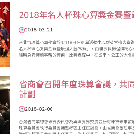
2018年名人杯珠心算獎金賽暨
2018-03-21
台北市珠算心算學會於3月18日在劍潭活動中心群英堂盛大舉辦
名人杯珠心算獎金賽暨最強大腦PK賽」，由理事長楊程焰精
皓晴負責賽前事務的籌備，比賽過程中，在公平、公正的大會
帶領宣誓下揭開序幕，加上眾多老師的協助與配合，使得比賽圓滿成功。 本屆比賽開創閃
參加珠算..
​省商會召開年度珠算會議，共同
計劃
2018-02-06
台灣省商業總會珠算委員會為與珠算界交流並研討珠算未來發
珠算委員會執行委員會議暨考區主任座談會，由省商會副理事