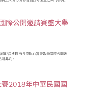
委員及珠算心算聯合測試考區主任共同參與。
學有成，不僅積極發展推廣海內外兒童珠心算
學國際公開邀請賽盛大舉
舉辦第2屆桃園市長盃珠心算暨數學國際公開邀
熱鬧非凡。
賽2018年中華民國國