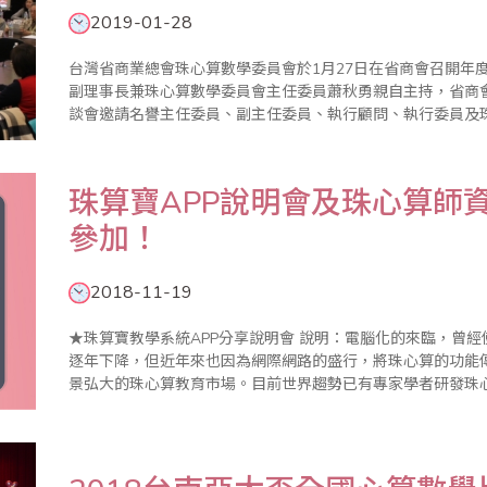
2019-01-28
台灣省商業總會珠心算數學委員會於1月27日在省商會召開年
副理事長兼珠心算數學委員會主任委員蕭秋勇親自主持，省商
談會邀請名譽主任委員、副主任委員、執行顧問、執行委員及
2019年珠算推廣計畫，並研討珠算未來發展方向。 蕭副理事長首先在致詞中表示，珠算發展從過往的商業
計算功..
珠算寶APP說明會及珠心算師
參加！
2018-11-19
★珠算寶教學系統APP分享說明會 說明：電腦化的來臨，曾經使珠心算的實用價值廣受質疑，致使學習人口
逐年下降，但近年來也因為網際網路的盛行，將珠心算的功能
景弘大的珠心算教育市場。目前世界趨勢已有專家學者研發珠
模式，無論對老師、學生及整個大環境而言，這都是很好的發展。 當前教學型態已趨小班、混班且幼
老師的..