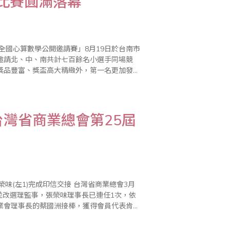
學比賽圓滿落幕
全國心算數學公開邀請賽」8月19日於台南市
邀請北、中、南共計七百餘名小選手同場競
獎品豐富、獎盃高大精緻外，第一名更加發獎
秀選手，且各組榮獲前十名選手特別頒發台南
灣省商業總會第25屆
印信交接 台灣省商業總會3月
並改選理監事，張榮味理事長已連任1次，依
業會理事長的蔡國洲接棒，獲得會員代表肯
長。由於這次選舉，事先經過協調，許多資