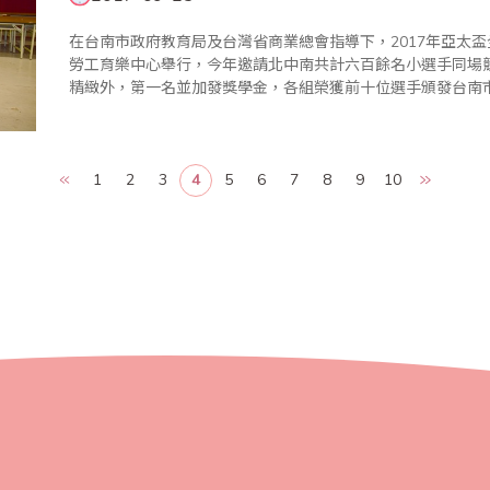
在台南市政府教育局及台灣省商業總會指導下，2017年亞太盃
勞工育樂中心舉行，今年邀請北中南共計六百餘名小選手同場
精緻外，第一名並加發獎學金，各組榮獲前十位選手頒發台南
公正、公開的原則辦理，在全體工作人員努力下圓滿成功。 頒獎典禮於上午10:10在大禮堂舉行，場面熱
鬧，座無..
1
2
3
4
5
6
7
8
9
10