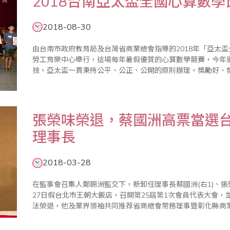
2018台南亞太盃全國心算數
2018-08-30
由台南市政府教育局及台灣省商業總會指導的2018年「亞太盃
勞工育樂中心舉行，這場每年暑假優質的心算數學競賽，今年
技，亞太盃一貫秉持公平、公正、公開的原則辦理，獎勵好、
學金，另為獎勵應屆畢業生，特別設立「亞太模範獎」鼓勵優
市教育局長獎狀, 整..
張榮味榮退，蔡國洲高票當選台
理事長
2018-03-28
在監事會召集人鄭錦洲監交下，新卸任理事長蔡國洲(右1)、張榮味(左1)完成
27日假台北市王朝大飯店，召開第25屆第1次會員代表大會，
法榮退，他及業界領袖共同推荐省商總會常務理事暨彰化縣商
定，高票當選新任理事長，省商總會理事蕭秋勇則獲選副理事
深..