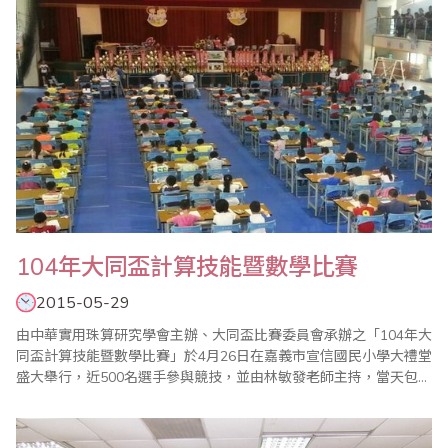
104年大同盃計算技能暨數學比賽
2015-05-29
由中華實用珠算研究學會主辦、大同盃比賽委員會承辦之「104年大
同盃計算技能暨數學比賽」於4月26日在嘉義市宣信國民小學大禮堂
盛大舉行，近500名選手參與競技，並由林敏發老師主持，當天包括
大會會長蔣鎰澧、省商會理事陳國華、嘉義市前副市長李錫津、嘉
義縣議員陳柏麟、中華實用珠算研究學會秘書長蔡玉碧等多位來貴
賓蒞臨比賽會場鼓勵選手。