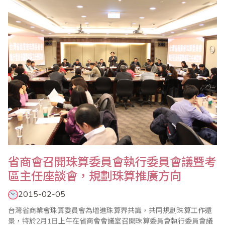
更有挑戰緊張極限的【名人獎金逐項賽】，選手須備有高程度的珠
心算能力，平常更要接受聽算訓練，才有..
省商會召開珠算委員會執行委員會議暨考
區主任座談會，規劃珠算推廣方向
2015-02-05
台灣省商業會珠算委員會為增進珠算界共識，共同規劃珠算工作遠
景，特於2月1日上午在省商會會議室召開珠算委員會執行委員會議