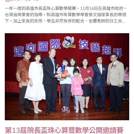
一年一度的高雄市長盃珠心算數學競賽，11月16日在高雄市政府、
台灣省商業會的指導，和高雄市珠算數學學會張文強理事長的帶領
下，加上家長的支持、學生井然有序的配合、全體老師的分工合
作，使得比賽盛會圓滿完成。 張文強特別感謝高雄市教育局長鄭新
輝、社會局長張乃千、教育局科長范淑媚，以及多位立委、市議
員、校長的參加，他表示嘉賓的蒞臨是給孩子最佳的鼓勵，尤其更
感謝國立高雄師範大學吳連賞校長全程參與並主持..
第13屆院長盃珠心算暨數學公開邀請賽