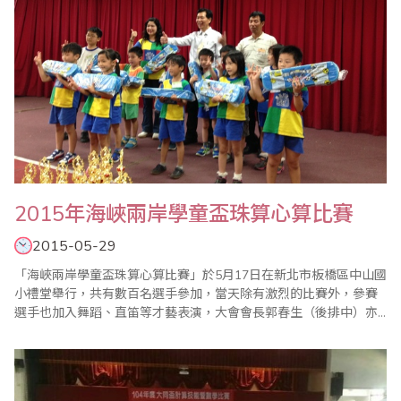
2015年海峽兩岸學童盃珠算心算比賽
2015-05-29
「海峽兩岸學童盃珠算心算比賽」於5月17日在新北市板橋區中山國
小禮堂舉行，共有數百名選手參加，當天除有激烈的比賽外，參賽
選手也加入舞蹈、直笛等才藝表演，大會會長郭春生（後排中）亦
致贈每位表演者禮物，現場氣場熱鬧滾滾，最後圓滿結束。