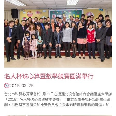
名人杯珠心算暨數學競賽圓滿舉行
2015-03-25
台北市珠算心算學會於3月22日在捷運北投會館綜合會議廳盛大舉辦
「2015年名人杯珠心算暨數學競賽」，由於理事長楊程焰的精心策
劃，常務理事鍾健美和比賽委員會主委李皓晴賽前事務的籌備，加
上大會裁判長陳彥光老師公平、公正的主持，以及眾多老師的協助
與配合，使得比賽圓滿成功。 比賽有緊張刺激的【唸心算比賽】，