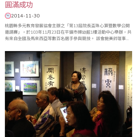
圓滿成功
2014-11-30
桃園縣多元教育發展協會主辦之「第13屆院長盃珠心算暨數學公開
邀請賽」，於103年11月23日在平鎮市婦幼館1樓活動中心舉辦，共
有來自全國及馬來西亞等數百名選手參與競技。 該會施美鈴理事長
指出，珠心算對於腦力的開發非常有幫助，珠心算程度越高的學
生，不但數學能力越強，其他的學業成績也比一般同學優良，孩子
們從小藉著比賽的互動，能夠具有『勝不驕、敗不餒』的胸襟，也
能適應陌生環境的考驗，成為最頂尖的學..