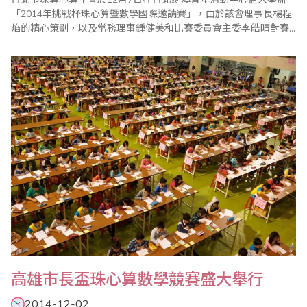
「2014年挑戰杯珠心算暨數學國際邀請賽」，由於該會理事長楊程
焰的精心策劃，以及常務理事鍾健美和比賽委員會主委李皓晴對賽
前事務的縝密籌備，加上眾多老師的協助與配合，使得比賽圓滿成
功。 大會開始進行選手宣誓，李庭彣同學帶領選手宣誓恪遵比賽規
則並服從裁判長之判決。比賽中有緊張刺激的【唸心算比賽】，一
般的心算比賽很少舉辦此項目，因選手須備..
高雄市長盃珠心算數學競賽盛大舉行
2014-12-02