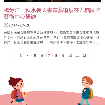
楊靜江 秋水長天書畫藝術展在九鼎國際
藝術中心舉辦
2014-10-20
台灣省商業會珠算委員會執行顧問、中國澹寧書法學會理事長楊靜
江女士，訂於103年10月16日至29日在九鼎國際藝術中心舉辦「楊
靜江 秋水長天書畫藝術展」，展出書法、畫作、陶藝作品等。 楊
老師不僅書畫有成，年輕時還是台灣珠算界第一名高手，近年還多
次隨省商會上台表演推廣樂齡珠心算，文武全才，多才多藝，令人
3
4
5
6
7
8
9
10
11
12
佩服！