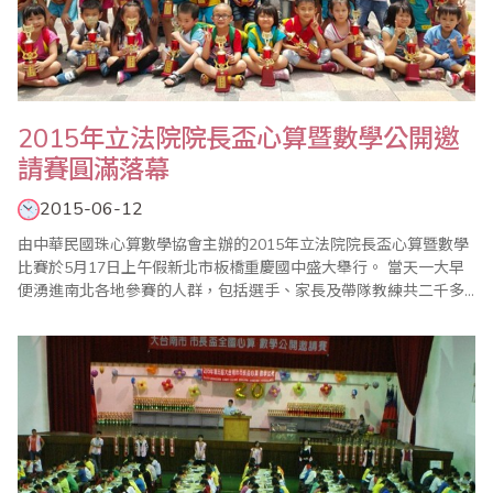
2015年立法院院長盃心算暨數學公開邀
請賽圓滿落幕
2015-06-12
由中華民國珠心算數學協會主辦的2015年立法院院長盃心算暨數學
比賽於5月17日上午假新北市板橋重慶國中盛大舉行。 當天一大早
便湧進南北各地參賽的人群，包括選手、家長及帶隊教練共二千多
人齊聚校內，場面非常的熱鬧和刺激。本次比賽，更有六十幾位監
考老師協助賽務工作，使比賽更添光彩，由於參賽單位也派出眾多
老師幫忙，使各項比賽均能非常順利的完成。 這次參加比賽者包括
幼稚園到國小六年級的學生，因為..