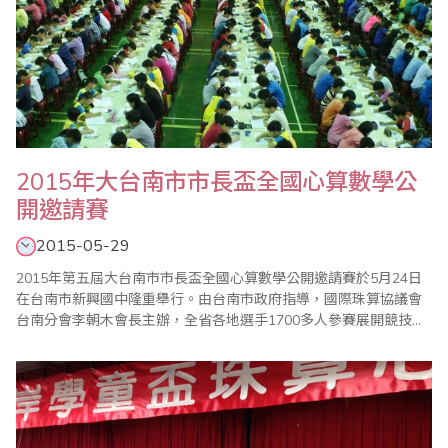
2015年大台南市市長盃全國心算數學公
開邀請賽
2015-05-29
2015年第五屆大台南市市長盃全國心算數學公開邀請賽於5月24日
在台南市新興國中隆重舉行。由台南市政府指導，國際珠算協議會
台南分會李朝木會長主辦，全省各地選手1700多人參賽展開競技，
比賽的進行、成績的公佈到頒獎過程都很順利，以及眾多老師的協
助與配合，使得比賽圓滿成功。 比賽試題並於當天在會場現場拆
封，所有家長老師都很讚許此一公平、公正、公開的措施，家長可
以臨場感受比賽情形，使會場熱鬧滾滾，..