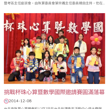
暨考區主任座談會，由珠算委員會葉宗義主任委員親自主持，他在
致詞中指出，珠心算已成為每個人終身學習的項目之一，本會珠算
委員會有多位成員、老師長期投入年長者的珠算教學，頗有成效，
值得嘉許。 會中除報告珠算委員會103年度珠算推廣工作外，也通
過104年度各項重點工作，包括1年4次的..
挑戰杯珠心算暨數學國際邀請賽圓滿落幕
2014-12-08
台北市珠算心算學會於12月7日在台北劍潭青年活動中心盛大舉辦