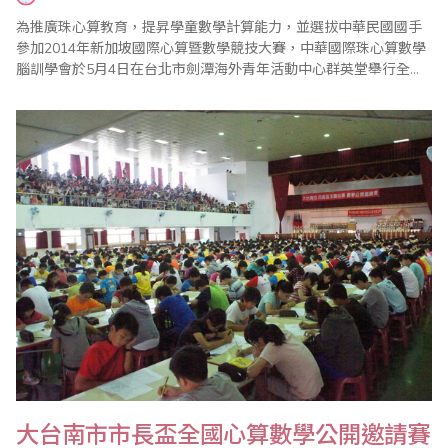
為推廣珠心算教育，提昇學童數學計算能力，並選拔中華民國國手
參加2014年新加坡國際心算暨數學競技大賽，中華國際珠心算數學
腦訓學會於5月4日在台北市劍潭海外青年活動中心群英堂舉行全國
心算暨數學競賽和國手選拔賽，來自全國各地的眾多選手參賽，場
面盛大，圓滿結束。
大台南市市長盃全國心算數學公開邀請賽