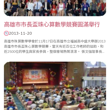
高雄市市長盃珠心算數學競賽圓滿舉行
2013-11-20
高雄市珠算數學學會於11月17日在高雄市立福誠高中盛大舉辦2013
高雄市市長盃珠心算數學競賽，當天有近百位工作老師的協助，和
近2500位的學生與家長參與，整個會場熱鬧滾滾。 張文強理事長非
常感謝關心教育的高雄市副市長陳啟昱、教育局長鄭新輝等長官及
貴賓蒞臨指導，尤其副市長還目睹學生競賽過程，全體來賓都相當
肯定孩子與家長和老師。副市長在致詞中表示，今天特別提早10分
鐘到場，觀看學生心算比賽，覺得..