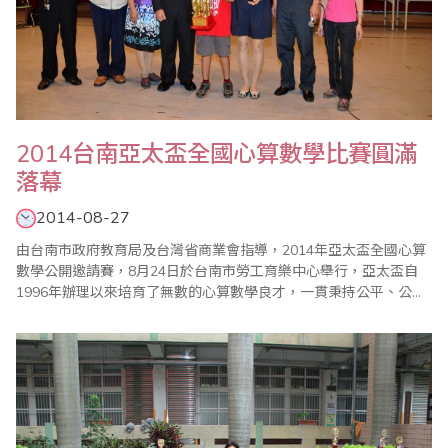
2014台南亞太盃全國心算數學比賽圓滿
落幕
2014-08-27
由台南市政府教育局及台灣省商業會指導，2014年亞太盃全國心算
數學公開邀請賽，8月24日於台南市勞工育樂中心舉行，亞太盃自
1996年辦理以來培育了無數的心算數學良才，一貫秉持公平、公
正、公開的原則辦理，讓參加小朋友藉由比賽體會「一分耕耘、一
分收穫」，「要怎麼收穫，先要哪麼栽!!」的學習道理。整個比賽依
據大會程序表進行，在全體工作人員努力下圓滿成功。 今年亞太盃
比賽總計邀請北、中、南計六百餘選..