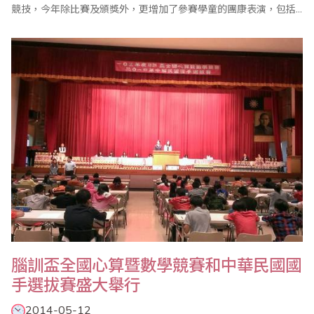
競技，今年除比賽及頒獎外，更增加了參賽學童的團康表演，包括
烏克麗麗、口風琴、小提琴及舞蹈表演，使整個會場熱鬧滾滾。
腦訓盃全國心算暨數學競賽和中華民國國
手選拔賽盛大舉行
2014-05-12