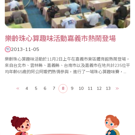
樂齡珠心算趣味活動嘉義市熱鬧登場
2013-11-05
樂齡珠心算趣味活動於11月2日上午在嘉義市東區體育館熱鬧登場，
來自台北市、雲林縣、嘉義縣、台南市以及嘉義市在地共計235位平
均年齡65歲的阿公阿嬤們熱情參與，進行了一場珠心算趣味賽，同
時也特別邀請了包括省商會葉宗義副理事長等4位超過70歲長者現場
進行神算金頭腦表演，嘉義市長黃敏惠、副市長李錫津、議長蔡貴
4
5
6
7
8
9
10
11
12
13
絲等長官也蒞臨現場，為在場的不老選手加油打氣。 黃市長表示，
嘉義市是全國第一個推動高齡友善..