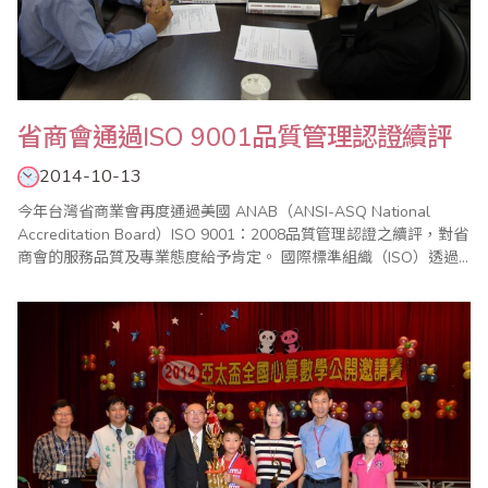
省商會通過ISO 9001品質管理認證續評
2014-10-13
今年台灣省商業會再度通過美國 ANAB（ANSI-ASQ National
Accreditation Board）ISO 9001：2008品質管理認證之續評，對省
商會的服務品質及專業態度給予肯定。 國際標準組織（ISO）透過
管理系統協助全世界的企業或組織進行品質管理，截至2013年底
止，ISO 9001：2008品質管理證書已在全球187個國家發出超過
112萬張認證，許多國際性的機構都以..