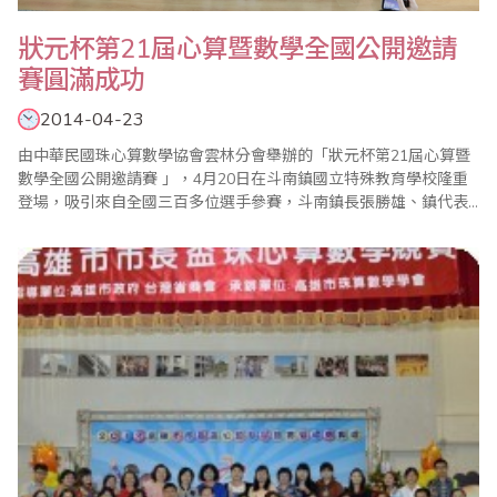
狀元杯第21屆心算暨數學全國公開邀請
賽圓滿成功
2014-04-23
由中華民國珠心算數學協會雲林分會舉辦的「狀元杯第21屆心算暨
數學全國公開邀請賽 」，4月20日在斗南鎮國立特殊教育學校隆重
登場，吸引來自全國三百多位選手參賽，斗南鎮長張勝雄、鎮代表
會主席黃張寶蓮、雲林縣議長蘇金煌、縣議員王秋足均致贈花圈，
使大會增色不少。 比賽在大會會長吳啟弘的口令下揭開序幕，參賽
小選手個個具備神機妙算的絕活，令人瞠目結舌，比賽結果在上午
十時出爐，最小選手是5歲的吳冠辰，成績..