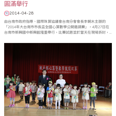
圓滿舉行
2014-04-28
由台南市政府指導、國際珠算協議會台南分會會長李朝木主辦的
「2014年大台南市市長盃全國心算數學公開邀請賽」，4月27日在
台南市新興國中新興館隆重舉行，比賽試題並於當天在現場拆封，
所有家長老師都很讚許此一公平、公正、公開的措施，這次比賽有
來自全國各縣市近二千人參加競技，家長可以臨場感受比賽情形，
使會場熱鬧滾滾，圓滿成功。 比賽於8時展開，分為心算、數學各
兩場比賽，比賽分為幼稚園、國小一至六年級..